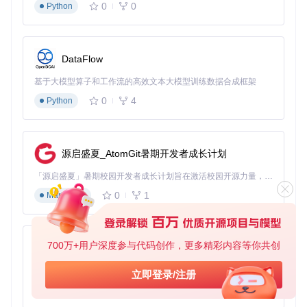
0
0
Python
案例一：网络故障快速定位
某企业网络频繁断连，运维人员通过工具解密光猫配置文件
后，发现WAN口VLAN配置与运营商要求不符。通过修改解密
后的XML文件并重新加密导入，问题在10分钟内解决，相比传
DataFlow
统联系运营商处理的24小时等待时间，效率提升近144倍。
基于大模型算子和工作流的高效文本大模型训练数据合成框架
案例二：批量设备配置迁移
0
4
Python
在机房设备更换过程中，管理员使用工具批量解密20台光猫的
CFG配置文件，统一修改后重新加密部署，原本需要一整天的
工作量缩减至2小时，同时避免了手动配置可能出现的错误。
源启盛夏_AtomGit暑期开发者成长计划
案例三：密码找回与安全审计
「源启盛夏」暑期校园开发者成长计划旨在激活校园开源力量，通过积分激励、认证扶持、资源倾斜等形式，引导高校组织和开发者完成「入驻 — 建项目 — 做贡献 — 获认证 — 得资源」的完整闭环。无论你是想带领社团入驻平台的组织者，还是希望用代码贡献证明自己的开发者，都能在这里找到属于你的成长路径。
忘记光猫管理员密码时，通过工具的"密文解密"功能，输入配
0
1
置文件中的加密字符串（如
2
2
2
开头的密文），即可快速获取
Markdown
明文密码，避免了重置设备导致的配置丢失。
深度拓展：提升运维效率的技巧
700万+用户深度参与代码创作，更多精彩内容等你共创
py-xiaozhi
批量处理自动化
基于Python的Xiaozhi AI，适用于想要完整Xiaozhi体验而无需拥有专用硬件的用户。
立即登录/注册
对于需要处理多个配置文件的场景，可以编写简单脚本调用工
0
1
Python
具的命令行模式：