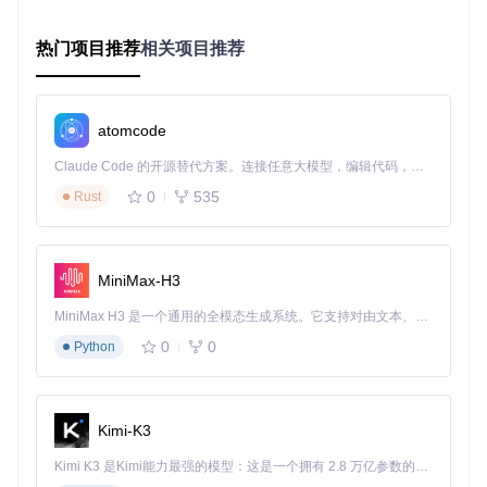
在项目根目录执行编译命令：
热门项目推荐
相关项目推荐
qmake

atomcode
常见问题预判
：编译失败可能是Qt版本不兼容，建议使用Qt 5.
9及以上稳定版本。
Claude Code 的开源替代方案。连接任意大模型，编辑代码，运行命令，自动验证 — 全自动执行。用 Rust 构建，极致性能。 ｜ An open-source alternative to Claude Code. Connect any LLM, edit code, run commands, and verify changes — autonomously. Built in Rust for speed. Get Started
启动工具
0
535
Rust
编译完成后，运行生成的可执行文件：
MiniMax-H3
MiniMax H3 是一个通用的全模态生成系统。它支持对由文本、图像、视频和音频组成的多模态上下文进行统一理解，并能生成分辨率高达 2K、时长可达 15 秒的带原生立体声音频的视频。得益于面向任务泛化的系统设计，H3 在预训练阶段就已具备广泛的多模态上下文理解与生成能力，能够出色地执行复杂的多模态指令。
工具启动后将显示直观的操作界面，包含三大功能区域：
0
0
Python
工具主界面分为XML加解密、CFG加解密和密文解密三个功能
模块，操作流程清晰直观
Kimi-K3
实战案例：解决真实运维难题
Kimi K3 是Kimi能力最强的模型：这是一个拥有 2.8 万亿参数的混合专家（MoE）模型，具备原生视觉理解能力，并支持 100 万 token 的上下文窗口。