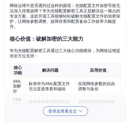
网络运维中是否遇到过这样的困境：光猫配置文件加密导致无
法深入排查故障？华为光猫配置解密工具正是解决这一痛点的
专业方案。这款开源工具能够轻松破解光猫配置文件的加密保
护，让网络参数调整、故障排查和配置备份工作效率大幅提
升。
核心价值：破解加密的三大能力
华为光猫配置解密工具通过三大核心功能模块，为网络运维提
供全方位支持：
核心
解决问题
应用价值
功能
XML
标准华为XML配置文件
实现网络参数的自由
加解
无法直接查看和编辑
调整与备份
密
CFG
多种变体格式的CFG文
支持不同型号光猫的
加解
件兼容性问题
配置文件处理
密
登录后查看全文
密文
密码等敏感信息加密显
快速获取$1、$2、SU
解密
示无法识别
等格式密文的明文