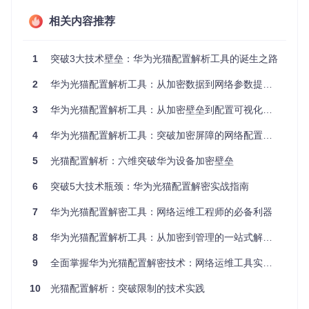
应用指南：从零开始的使用流程
相关内容推荐
环境准备
1
突破3大技术壁垒：华为光猫配置解析工具的诞生之路
首先获取项目源码并进入工作目录：
2
华为光猫配置解析工具：从加密数据到网络参数提取的全流程解决方案
git 
clone
cd
3
华为光猫配置解析工具：从加密壁垒到配置可视化的全流程解决方案
4
华为光猫配置解析工具：突破加密屏障的网络配置管理革新方案
常见问题预判
：如果克隆失败，请检查网络连接或尝试使用SS
H协议克隆仓库。
5
光猫配置解析：六维突破华为设备加密壁垒
依赖检查
6
突破5大技术瓶颈：华为光猫配置解密实战指南
确保系统已安装以下必要组件：
7
华为光猫配置解密工具：网络运维工程师的必备利器
Qt Creator开发环境（推荐Qt 5.x版本）
zlib数据压缩开发库
8
华为光猫配置解析工具：从加密到管理的一站式解决方案
常见问题预判
：Linux系统可通过包管理器安装依赖，Window
9
全面掌握华为光猫配置解密技术：网络运维工具实战指南
s系统需手动配置Qt环境变量。
10
光猫配置解析：突破限制的技术实践
编译项目