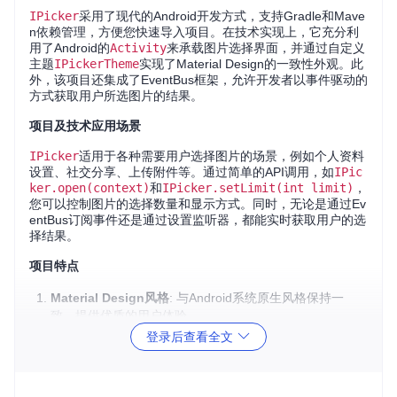
IPicker
采用了现代的Android开发方式，支持Gradle和Mave
n依赖管理，方便您快速导入项目。在技术实现上，它充分利
用了Android的
Activity
来承载图片选择界面，并通过自定义
主题
IPickerTheme
实现了Material Design的一致性外观。此
外，该项目还集成了EventBus框架，允许开发者以事件驱动的
方式获取用户所选图片的结果。
项目及技术应用场景
IPicker
适用于各种需要用户选择图片的场景，例如个人资料
设置、社交分享、上传附件等。通过简单的API调用，如
IPic
ker.open(context)
和
IPicker.setLimit(int limit)
，
您可以控制图片的选择数量和显示方式。同时，无论是通过Ev
entBus订阅事件还是通过设置监听器，都能实时获取用户的选
择结果。
项目特点
Material Design风格
: 与Android系统原生风格保持一
致，提供优质的用户体验。
灵活设置
: 支持图片数量限制，满足不同业务需求。
登录后查看全文
事件驱动
: 使用EventBus框架，使代码结构更加清晰，易
于维护。
简单集成
: 提供简洁的API接口，几步即可完成集成。