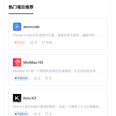
兼容性好
: 兼容多种Android版本，降低适配工作量。
热门项目推荐
总结来说，
IPicker
是一个强大且易于使用的图片选择库，它
的加入能让您的应用在图片选择功能上拥有更出色的表现，提
升用户满意度。无论您是经验丰富的开发者，还是正在学习An
droid编程的新手，都值得尝试并集成这个开源项目。现在就行
atomcode
动起来，让您的应用也能拥有这种专业级的图片选择功能吧！
Claude Code 的开源替代方案。连接任意大模型，编辑代码，运行命令，自动验证 — 全自动执行。用 Rust 构建，极致性能。 ｜ An open-source alternative to Claude Code. Connect any LLM, edit code, run commands, and verify changes — autonomously. Built in Rust for speed. Get Started
0
535
Rust
MiniMax-H3
MiniMax H3 是一个通用的全模态生成系统。它支持对由文本、图像、视频和音频组成的多模态上下文进行统一理解，并能生成分辨率高达 2K、时长可达 15 秒的带原生立体声音频的视频。得益于面向任务泛化的系统设计，H3 在预训练阶段就已具备广泛的多模态上下文理解与生成能力，能够出色地执行复杂的多模态指令。
0
0
Python
Kimi-K3
Kimi K3 是Kimi能力最强的模型：这是一个拥有 2.8 万亿参数的混合专家（MoE）模型，具备原生视觉理解能力，并支持 100 万 token 的上下文窗口。
0
0
Python