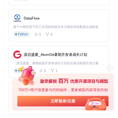
DataFlow
基于大模型算子和工作流的高效文本大模型训练数据合成框架
0
4
Python
源启盛夏_AtomGit暑期开发者成长计划
「源启盛夏」暑期校园开发者成长计划旨在激活校园开源力量，通过积分激励、认证扶持、资源倾斜等形式，引导高校组织和开发者完成「入驻 — 建项目 — 做贡献 — 获认证 — 得资源」的完整闭环。无论你是想带领社团入驻平台的组织者，还是希望用代码贡献证明自己的开发者，都能在这里找到属于你的成长路径。
0
1
Markdown
700万+用户深度参与代码创作，更多精彩内容等你共创
py-xiaozhi
基于Python的Xiaozhi AI，适用于想要完整Xiaozhi体验而无需拥有专用硬件的用户。
立即登录/注册
0
1
Python