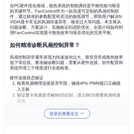
在PC硬件优化领域，散热系统的智能调控是平衡性能与噪音
的关键环节。FanControl作为一款高度可定制的风扇控制软
件，通过精准的参数配置和灵活的曲线调节，帮助用户解决N
VIDIA显卡常见的风扇转速异常、噪音过大等问题。本文将从
问题诊断、方案设计、实施验证到进阶优化，全面介绍如何利
用FanControl实现显卡散热效率与噪音优化的完美平衡。
如何精准诊断风扇控制异常？
风扇控制异常通常表现为转速波动过大、噪音异常或散热效率
低下等症状。要准确诊断问题，需要从硬件连接、软件配置和
系统环境三个维度进行全面检查。
硬件连接状态验证
检查风扇物理连接是否牢固，确保4Pin PWM接口正确接
入主板
验证显卡风扇是否被BIOS识别，进入BIOS查看风扇转速
信息
更换风扇连接线测试，排除线材故障可能性
登录后查看全文
必须：使用万用表测量PWM信号线电压，确保在0-5V范围
内波动
软件环境兼容性检查