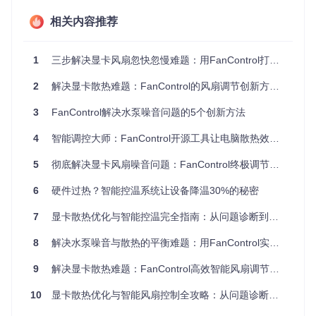
不同操作系统对FanControl的支持程度有所差异，需根据系统
相关内容推荐
类型执行相应的检查命令：
1
操
三步解决显卡风扇忽快忽慢难题：用FanControl打造安静高效的散热系统
作
检查命令
作用
系
2
解决显卡散热难题：FanControl的风扇调节创新方案——平衡性能与静音的散热优化指南
统
3
FanControl解决水泵噪音问题的5个创新方法
Wi
验证程序
nd
wmic process where name="Fan
是否正常
4
智能调控大师：FanControl开源工具让电脑散热效率提升30%
ow
Control.exe" get processid
运行
s
5
彻底解决显卡风扇噪音问题：FanControl终极调节方案
ma
grep FanC
cO
`ps aux
ontrol`
6
硬件过热？智能控温系统让设备降温30%的秘密
S
检查服务
Lin
7
显卡散热优化与智能控温完全指南：从问题诊断到专家级配置
systemctl status fancontrol
ux
运行情况
8
解决水泵噪音与散热的平衡难题：用FanControl实现智能转速调节的创新方案
传感器数据采集与分析
9
解决显卡散热难题：FanControl高效智能风扇调节完全指南
通过FanControl主界面的实时监控数据，分析以下关键指标：
10
显卡散热优化与智能风扇控制全攻略：从问题诊断到进阶优化
温度传感器响应速度
风扇转速与温度的对应关系