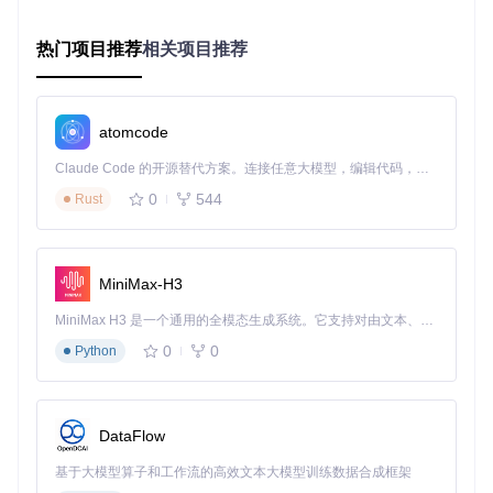
不同负载下的转速变化曲线
热门项目推荐
相关项目推荐
知识卡片
：风扇控制异常的三大典型特征：转速无响应（与温
度变化不同步）、转速跳变（瞬间波动超过20%）、最低转速
异常（无法达到设定最小值）。
atomcode
Claude Code 的开源替代方案。连接任意大模型，编辑代码，运行命令，自动验证 — 全自动执行。用 Rust 构建，极致性能。 ｜ An open-source alternative to Claude Code. Connect any LLM, edit code, run commands, and verify changes — autonomously. Built in Rust for speed. Get Started
风扇智能调控方案的设计要点
0
544
Rust
基于诊断结果，设计科学合理的风扇控制方案需要综合考虑硬
件特性、使用场景和用户需求三大要素。
核心参数配置策略
MiniMax-H3
PWM调制（脉冲宽度调制）是现代风扇控制的核心技术，通
MiniMax H3 是一个通用的全模态生成系统。它支持对由文本、图像、视频和音频组成的多模态上下文进行统一理解，并能生成分辨率高达 2K、时长可达 15 秒的带原生立体声音频的视频。得益于面向任务泛化的系统设计，H3 在预训练阶段就已具备广泛的多模态上下文理解与生成能力，能够出色地执行复杂的多模态指令。
过调整占空比实现转速精确控制。关键参数设置建议：
0
0
Python
参数
建议值
作用
上行3°C，下
防止温度小幅波动导致的转速
滞后值
行5°C
频繁变化
DataFlow
启动百
确保风扇在安全温度下启动
30%
基于大模型算子和工作流的高效文本大模型训练数据合成框架
分比