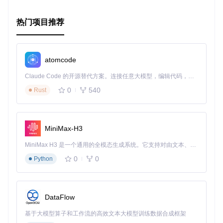
想要进一步探索
jQuery.eraser
带来的无限可能吗？访问
Gi
tHub 仓库
或
示例页面
开始你的创作之旅吧！
热门项目推荐
由
@boblemarin
创建，
jQuery.eraser
能够帮助你将普通
的网页图像体验提升至全新的高度。这是一个值得一试的开源
项目，无论你是设计师还是开发者，都能从中受益匪浅。赶紧
行动起来，赋予你的网站更多的互动魅力吧！
atomcode
Claude Code 的开源替代方案。连接任意大模型，编辑代码，运行命令，自动验证 — 全自动执行。用 Rust 构建，极致性能。 ｜ An open-source alternative to Claude Code. Connect any LLM, edit code, run commands, and verify changes — autonomously. Built in Rust for speed. Get Started
0
540
Rust
MiniMax-H3
MiniMax H3 是一个通用的全模态生成系统。它支持对由文本、图像、视频和音频组成的多模态上下文进行统一理解，并能生成分辨率高达 2K、时长可达 15 秒的带原生立体声音频的视频。得益于面向任务泛化的系统设计，H3 在预训练阶段就已具备广泛的多模态上下文理解与生成能力，能够出色地执行复杂的多模态指令。
0
0
Python
DataFlow
基于大模型算子和工作流的高效文本大模型训练数据合成框架