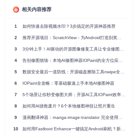
智能图片加载
：自动检测图片是否已加载，保证操作的即时
相关内容推荐
性。
进度跟踪
：提供进度查询方法，支持进度回调和实时进度更
新，便于实现动态反馈。
1
如何快速去除视频水印？3步搞定的开源神器推荐
可重置与清除
：一键恢复到原始图像，或清空整个画布，方
便用户重新开始创作。
2
推荐开源项目：ScratchView - 为Android打造刮奖特效视图
使用示例
3
3分钟上手！AI驱动的开源图像修复工具让专业修图零门槛
// 将图像转换为可擦除画布
$(
'#yourImage'
).
eraser
();

4
告别修图烦恼：本地AI修图神器IOPaint的全方位应用指南
// 设置画笔大小
5
数据安全最后一道防线：开源磁盘擦除工具nwipe全攻略
$(
'#yourImage'
).
eraser
({ 
size
: 
30
 });

6
IOPaint全攻略：零基础极速上手本地AI修图神器
// 重置画布
$(
'#yourImage'
).
eraser
(
'reset'
);

7
5个场景让你秒变修图大师：开源AI工具IOPaint效率提升指南
// 禁用/启用擦除
$(
'#yourImage'
).
eraser
(
'disable'
);

8
如何用AI拯救废片？6个本地修图神技让照片重生
$(
'#yourImage'
).
eraser
(
'enable'
);

9
漫画翻译神器：manga-image-translator 完全使用指南
// 获取擦除进度
var
 progress = $(
'#yourImage'
).
eraser
(
'progress'
10
如何用Fastboot Enhance一键搞定Android刷机？新手必备的终极Fastboot工具箱