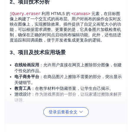
2、项目技术分析
jQuery.eraser
利用 HTML5 的
<canvas>
元素，在目标图
像上构建了一个交互式的画布层。用户对画布的操作会实时反
映在图像上，实现擦除效果。插件提供了自定义画笔大小的功
能，可以根据需求调整。更重要的是，它具备图片加载检查机
制，确保在正确的时间点启动画布编辑功能。此外，还包括进
度追踪和回调函数，便于开发者集成更复杂的逻辑。
3、项目及技术应用场景
在线绘画应用
：允许用户直接在网页上擦除部分图像，创建
个性化的作品。
电子商务平台
：在商品图片上擦除不需要的部分，突出显示
关键细节。
教育工具
：在教学材料中隐藏答案，让学生自己揭示。
游戏设计
：作为游戏界面的一部分，让玩家通过擦除来解开
谜题。
登录后查看全文
4、项目特点
便捷的 API
：使用简单的 jQuery 语法即可启动插件，轻松
设置画笔大小和擦除状态。