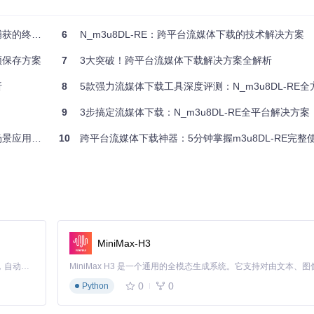
方案，其核心优势体现在三个方面：
极解决方案
6
N_m3u8DL-RE：跨平台流媒体下载的技术解决方案
D) 和Microsoft Smooth Streaming (ISM) 格式。这种全方位
频保存方案
7
3大突破！跨平台流媒体下载解决方案全解析
需求。
析
8
5款强力流媒体下载工具深度评测：N_m3u8DL-RE
20算法实现，工具能够处理各种常见加密保护机制。这意味着即使是受DRM
9
3步搞定流媒体下载：N_m3u8DL-RE全平台解决方案
用全指南
10
跨平台流媒体下载神器：5分钟掌握m3u8DL-RE完整
致的使用体验。工具采用.NET Core开发框架，确保在不同操作系统下的稳
MiniMax-H3
通过N_m3u8DL-RE，他只需获取课程的M3U8链接，使用以下命令
Claude Code 的开源替代方案。连接任意大模型，编辑代码，运行命令，自动验证 — 全自动执行。用 Rust 构建，极致性能。 ｜ An open-source alternative to Claude Code. Connect any LLM, edit code, run commands, and verify changes — autonomously. Built in Rust for speed. Get Started
0
0
Python
name 
"数据结构与算法"