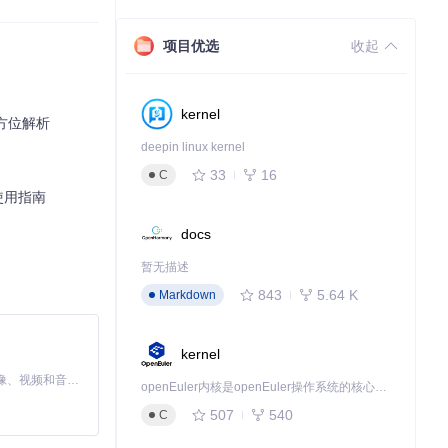
项目优选
收起
支持意味着你无需为
kernel
全方位解析
deepin linux kernel
保护的内容，只要
33
16
C
使用指南
docs
定运行，真正实
暂无描述
843
5.64 K
Markdown
kernel
即可将视频保存
MiniMax H3 是一个通用的全模态生成系统。它支持对由文本、图像、视频和音频组成的多模态上下文进行统一理解，并能生成分辨率高达 2K、时长可达 15 秒的带原生立体声音频的视频。得益于面向任务泛化的系统设计，H3 在预训练阶段就已具备广泛的多模态上下文理解与生成能力，能够出色地执行复杂的多模态指令。
openEuler内核是openEuler操作系统的核心，既是系统性能与稳定性的基石，也是连接处理器、设备与服务的桥梁。
507
540
C