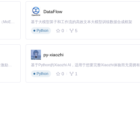
的4小时缩短至1.5小时。下载完成后，小李可以在无网络环境下随时复
DataFlow
Kimi K3 是Kimi能力最强的模型：这是一个拥有 2.8 万亿参数的混合专家（MoE）模型，具备原生视觉理解能力，并支持 100 万 token 的上下文窗口。
基于大模型算子和工作流的高效文本大模型训练数据合成框架
。她使用工具的直播录制功能，通过以下命令实现实时内容保存：
0
5
Python
ave-name 
"2023行业峰会"
py-xiaozhi
时的研讨会内容，避免了因网络波动导致的内容丢失。
「源启盛夏」暑期校园开发者成长计划旨在激活校园开源力量，通过积分激励、认证扶持、资源倾斜等形式，引导高校组织和开发者完成「入驻 — 建项目 — 做贡献 — 获认证 — 得资源」的完整闭环。无论你是想带领社团入驻平台的组织者，还是希望用代码贡献证明自己的开发者，都能在这里找到属于你的成长路径。
0
1
Python
的历史影像资料。通过N_m3u8DL-RE的批量处理功能，他编写了简
%S)
"
统手动下载方式节省了80%的时间。
源包，供分支机构员工学习。IT部门通过N_m3u8DL-RE实现了自