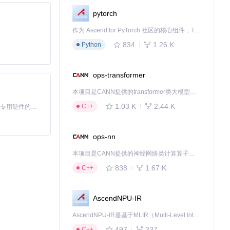
pytorch
习，学习效率提升
作为 Ascend for PyTorch 社区的核心组件，TorchNPU 是昇腾专为 PyTorch 打造的深度学习适配插件，使 PyTorch 框架能够直接调用昇腾 NPU，为开发者提供昇腾 AI 处理器的超强算力。
834
1.26 K
Python
ops-transformer
本项目是CANN提供的transformer类大模型算子库，实现网络在NPU上加速计算。
1.03 K
2.44 K
C++
基于Python的Xiaozhi AI，适用于想要完整Xiaozhi体验而无需拥有专用硬件的用户。
单的批处理脚本：
ops-nn
本项目是CANN提供的神经网络类计算算子库，实现网络在NPU上加速计算。
838
1.67 K
C++
AscendNPU-IR
AscendNPU-IR是基于MLIR（Multi-Level Intermediate Representation）构建的，面向昇腾亲和算子编译时使用的中间表示，提供昇腾完备表达能力，通过编译优化提升昇腾AI处理器计算效率，支持通过生态框架使能昇腾AI处理器与深度调优
动化处理流程：
497
337
C++