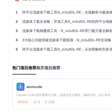
面对上述挑战，N_m3u8DL-RE通过技术创新提供了全面解决
1. 多协议支持能力
1
跨平台流媒体下载工具N_m3u8DL-RE：全能解析与极速捕获的终
工具内置对主流流媒体协议的解析引擎，包括HLS (M3U8)、DASH (MP
2
流媒体下载全攻略：开源工具N_m3u8DL-RE的跨平台视
不同平台切换工具，一个解决方案即可应对绝大多数流媒体下载
3
流媒体下载颠覆级工具：N_m3u8DL-RE零门槛方案全解
2. 完整加密处理
通过
src/N_m3u8DL-RE/Crypto/
目录下的AES和ChaCha
4
3大核心功能突破流媒体下载瓶颈：N_m3u8DL-RE全攻略
你拥有合法访问权限，就能顺利下载保存。
5
跨平台流媒体下载工具N_m3u8DL-RE：从加密解析到多场景应
3. 跨平台兼容性
无论你使用Windows、macOS还是Linux系统，都能获得一
现"一次配置，处处可用"。
热门项目推荐
相关项目推荐
场景化应用：三类用户的实战案例
个人用户场景
atomcode
案例一：在线课程管理
大学生小李需要保存多门在线课程以便复习。
到本地：
0
538
Rust
.\N_m3u8DL-RE 
"https://example.com/course.m3u8"
 --save-