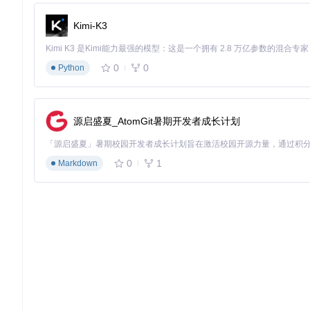
参数
-mt
启用多线程下载，使10GB的课程视频下载时间从单线程
Kimi-K3
40%。
案例二：直播内容录制
自由职业者小王需要记录行业线上研讨会
0
0
Python
.\N_m3u8DL-RE 
"https://live.example.com/event.m3u8"
 --s
源启盛夏_AtomGit暑期开发者成长计划
工具会持续监控流状态，自动处理断流重连，确保完整录制3小
专业场景
0
1
Markdown
案例三：媒体资源归档
纪录片制作人小张需要收集分散在不同平台
for
 url 
in
 $(
cat
 video_urls.txt); 
do
  .\N_m3u8DL-RE 
"
$url
"
 --save-name 
"
$(date +%Y%m%d_%H%M
done
该方案帮助他在24小时内完成了50段珍贵影像的归档工作，比传
企业应用
案例四：培训材料分发
某企业培训部门需要将在线课程转化为离线资