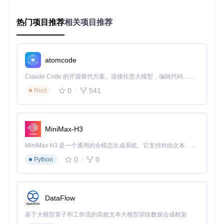
下载Windows 11 ISO镜像并挂载到系统
以管理员身份启动PowerShell 5.1
热门项目推荐
相关项目推荐
设置执行策略：
Set-ExecutionPolicy Bypass -Scop
e Process
第二步：选择配置
运行脚本：
.\tiny11maker.ps1 -ISO <驱动器> -SCR
atomcode
ATCH <暂存盘>
选择Windows 11版本(SKU)
Claude Code 的开源替代方案。连接任意大模型，编辑代码，运行命令，自动验证 — 全自动执行。用 Rust 构建，极致性能。 ｜ An open-source alternative to Claude Code. Connect any LLM, edit code, run commands, and verify changes — autonomously. Built in Rust for speed. Get Started
等待自动精简过程(约30-60分钟)
0
541
Rust
第三步：验证结果
✅ 脚本目录生成tiny11.iso文件
✅ 验证镜像大小(常规版约8GB，核心版约4GB)
✅ 在虚拟机中测试启动和基本功能
MiniMax-H3
MiniMax H3 是一个通用的全模态生成系统。它支持对由文本、图像、视频和音频组成的多模态上下文进行统一理解，并能生成分辨率高达 2K、时长可达 15 秒的带原生立体声音频的视频。得益于面向任务泛化的系统设计，H3 在预训练阶段就已具备广泛的多模态上下文理解与生成能力，能够出色地执行复杂的多模态指令。
场景适配：从老旧设备到开发环境
0
0
Python
老旧设备优化方案
对于配置有限的旧电脑，推荐使用常规版进行优化：
DataFlow
移除Xbox组件、预装应用等非必要软件
保留Windows Update和Defender安全功能
基于大模型算子和工作流的高效文本大模型训练数据合成框架
系统要求自动绕过，支持无TPM/安全启动设备