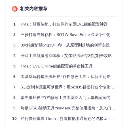
日常使用、长期维护
快速测试、开发环境
场景
相关内容推荐
系统
中等精简(约8GB)
极致精简(约4GB)
体积
1
Pyfa：颠覆传统，打造你的专属EVE舰船配置神器
组件
基础功能完整
仅保留核心运行组件
保留
2
三步打造专属存档：BOTW Save Editor GUI个性化游戏体验全指南
后续
支持系统更新
不支持任何更新
升级
3
3大维度解锁5轴3D打印：从原理到落地的创新实践
维护
高(可添加功能)
低(功能固定)
4
开源工具颠覆游戏体验：艾尔登法环存档定制全攻略
性
安全
5
Pyfa：EVE Online舰船配置的革命性工具
保留Defender
禁用Defender
组件
6
零基础玩转暗黑破坏神2存档修改工具：从新手到专家的角色定制指南
恢复
保留WinRE
移除WinRE
环境
7
5步定制专属宝可梦世界：用pk3DS轻松打造个性化游戏体验
操作流程：三步完成系统瘦身
8
暗黑破坏神2存档修改工具零基础入门：单机玩家的角色定制指南
9
终极GTA5辅助工具YimMenu完整使用指南：从入门到精通的10个实用技巧
⚠️
风险提示
：操作前请备份重要数据，确保有原始Windows 1
1 ISO文件
10
如何快速掌握lilToon：打造惊艳卡通角色的终极Unity着色器指南
第一步：环境准备