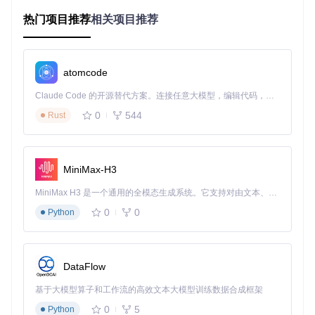
数据处理自动化
热门项目推荐
相关项目推荐
在数据科学项目中，研究人员经常需要进行数据清洗、转换和
整合等重复性工作。使用Jupyter-text2code，只需输入"清洗C
SV数据并处理缺失值"，系统就能自动生成完整的数据预处理
atomcode
代码，包括异常值检测、缺失值填充和数据格式转换等步骤。
快速原型开发
Claude Code 的开源替代方案。连接任意大模型，编辑代码，运行命令，自动验证 — 全自动执行。用 Rust 构建，极致性能。 ｜ An open-source alternative to Claude Code. Connect any LLM, edit code, run commands, and verify changes — autonomously. Built in Rust for speed. Get Started
0
544
Rust
对于需要快速验证想法的场景，Jupyter-text2code提供了极大
便利。开发者只需用自然语言描述核心算法逻辑，如"实现一
个基于协同过滤的推荐系统"，工具就能立即生成基础代码框
架，大大缩短从概念到原型的转化时间。
MiniMax-H3
教学演示辅助
MiniMax H3 是一个通用的全模态生成系统。它支持对由文本、图像、视频和音频组成的多模态上下文进行统一理解，并能生成分辨率高达 2K、时长可达 15 秒的带原生立体声音频的视频。得益于面向任务泛化的系统设计，H3 在预训练阶段就已具备广泛的多模态上下文理解与生成能力，能够出色地执行复杂的多模态指令。
在编程教学中，教师可以利用Jupyter-text2code快速生成教学
0
0
Python
示例代码。例如，当讲解"如何使用matplotlib绘制动态折线
图"时，只需输入相关描述，就能立即获得完整的演示代码，
使教学更加生动高效。
DataFlow
基于大模型算子和工作流的高效文本大模型训练数据合成框架
技术解析
0
5
Python