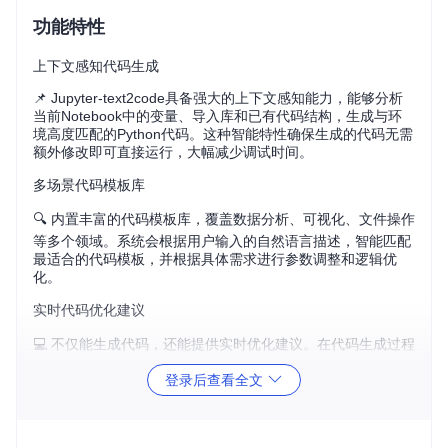
功能特性
上下文感知代码生成
📌 Jupyter-text2code具备强大的上下文感知能力，能够分析
当前Notebook中的变量、导入库和已有代码结构，生成与环
境高度匹配的Python代码。这种智能特性确保生成的代码无需
额外修改即可直接运行，大幅减少调试时间。
多场景代码模板库
🔍 内置丰富的代码模板库，覆盖数据分析、可视化、文件操作
等多个领域。系统会根据用户输入的自然语言描述，智能匹配
最适合的代码模板，并根据具体需求进行参数调整和逻辑优
化。
实时代码优化建议
💻 不仅能生成代码，还能提供实时优化建议。在代码生成过程
中，系统会自动检测潜在问题，如性能瓶颈、语法不规范等，
登录后查看全文
并给出改进方案，帮助用户写出更高质量的Python代码。
应用场景