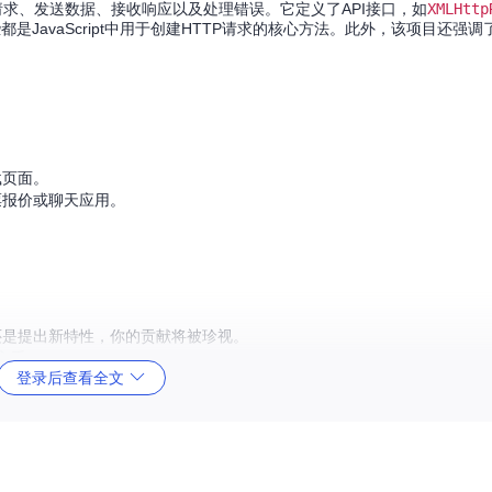
始化请求、发送数据、接收响应以及处理错误。它定义了API接口，如
XMLHttp
都是JavaScript中用于创建HTTP请求的核心方法。此外，该项目还强
。
载页面。
票报价或聊天应用。
还是提出新特性，你的贡献将被珍视。
新手入手。
登录后查看全文
量和一致性。
槛。
准的可靠性。
t的工作机制，还可以体验到Web标准化过程的魅力。不论是为了提升个人技能
来吧！