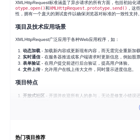
XMLHttpRequest标准涵盖了异步请求的所有方面，包括初
otype.open()
和
XMLHttpRequest.prototype.send()
，这些
性，拥有一个庞大的测试套件以确保浏览器对标准的一致性支持
项目及技术应用场景
XMLHttpRequest广泛应用于各种Web应用程序，如：
动态加载
- 加载新内容或更新现有内容，而无需完全重新加
实时通信
- 在服务器推送或客户端请求时更新信息，例如股
表单验证
- 在用户提交前进行后台验证，提高用户体验。
文件上传
- 允许用户在线上传大文件，同时显示进度信息。
项目特点
开放式社区
- 开源并欢迎所有人的参与，无论是修复小错误
良好入门环境
- 提供"good first issue"标签的问题，适合
严格的标准
- 完善的贡献者和维护者指南，保证了规范的质
自动化流程
- 利用在线服务简化本地构建过程，降低使用门
全面测试
- 配套的测试套件和实时测试结果展示，确保了标
通过参与这个项目，你不仅可以深入理解XMLHttpReques
技术的进步，加入我们，一起探索并塑造XMLHttpRequest的未
热门项目推荐