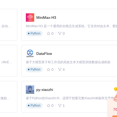
MiniMax-H3
Claude Code 的开源替代方案。连接任意大模型，编辑代码，运行命令，自动验证 — 全自动执行。用 Rust 构建，极致性能。 ｜ An open-source alternative to Claude Code. Connect any LLM, edit code, run commands, and verify changes — autonomously. Built in Rust for speed. Get Started
0
0
Python
DataFlow
Kimi K3 是Kimi能力最强的模型：这是一个拥有 2.8 万亿参数的混合专家（MoE）模型，具备原生视觉理解能力，并支持 100 万 token 的上下文窗口。
基于大模型算子和工作流的高效文本大模型训练数据合成框架
0
4
Python
py-xiaozhi
「源启盛夏」暑期校园开发者成长计划旨在激活校园开源力量，通过积分激励、认证扶持、资源倾斜等形式，引导高校组织和开发者完成「入驻 — 建项目 — 做贡献 — 获认证 — 得资源」的完整闭环。无论你是想带领社团入驻平台的组织者，还是希望用代码贡献证明自己的开发者，都能在这里找到属于你的成长路径。
0
1
Python
7