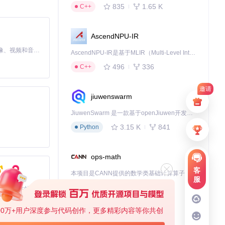
835
1.65 K
C++
AscendNPU-IR
MiniMax H3 是一个通用的全模态生成系统。它支持对由文本、图像、视频和音频组成的多模态上下文进行统一理解，并能生成分辨率高达 2K、时长可达 15 秒的带原生立体声音频的视频。得益于面向任务泛化的系统设计，H3 在预训练阶段就已具备广泛的多模态上下文理解与生成能力，能够出色地执行复杂的多模态指令。
AscendNPU-IR是基于MLIR（Multi-Level Intermediate Representation）构建的，面向昇腾亲和算子编译时使用的中间表示，提供昇腾完备表达能力，通过编译优化提升昇腾AI处理器计算效率，支持通过生态框架使能昇腾AI处理器与深度调优
496
336
C++
邀请
jiuwenswarm
JiuwenSwarm 是一款基于openJiuwen开发的智能AI Agent，它能够将大语言模型的强大能力，通过你日常使用的各类通讯应用，直接延伸至你的指尖。
3.15 K
841
Python
ops-math
客
本项目是CANN提供的数学类基础计算算子库，实现网络在NPU上加速计算。
服
1.24 K
1.36 K
C++
基于Python的Xiaozhi AI，适用于想要完整Xiaozhi体验而无需拥有专用硬件的用户。
00万+用户深度参与代码创作，更多精彩内容等你共创
deveco-code