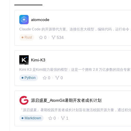
atomcode
0
534
Rust
Kimi-K3
0
0
Python
源启盛夏_AtomGit暑期开发者成长计划
0
1
Markdown