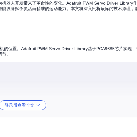
带来了革命性的变化。Adafruit PWM Servo Driver Libra
智能设备赋予灵活而精准的运动能力。本文将深入剖析该库的技术原理，
fruit PWM Servo Driver Library基于PCA9685芯片实
调节。
率。芯片内部 oscillator 可产生25MHz的基准时钟，通过分频器可配置出2
登录后查看全文
0x40。通过A0-A5引脚的电平组合，可修改设备地址，最多支持62个设备级