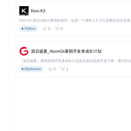
系统架构
：
Kimi-K3
主控制器：Arduino Mega
视觉模块：OpenCV图像处理
执行机构：16路气动夹爪
0
0
Python
通信方式：I2C + 串口通信
核心代码片段
：
源启盛夏_AtomGit暑期开发者成长计划
// 多通道同步控制示例
void
sortMaterial
(
int
 materialType, 
int
 position)
{

// 根据物料类型选择不同夹爪力度
0
1
Markdown
uint16_t
 gripStrength = 
getGripStrength
(materialType);
// 控制指定位置的夹爪
  pwm.
setPWM
(position, 
0
, gripStrength);

// 延时确保动作完成
delay
(
200
);

// 移动到目标位置
moveToPosition
(position, 
getTargetPosition
(materialTy