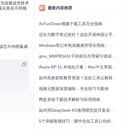
ry作为连接这些技术
最新内容推荐
展示其在不同领
AcFunDown视频下载工具完全指南
还在为数字笔记抓狂？这款开源神器让手写批注效率提升300%
Windows笔记本电池健康管理全指南：从根源解决电池损耗问题
现，该芯片内部集成
gmx_MMPBSA分子间相互作用索引错误的深度诊断与解决
Axure RP 11 本地化方案：Mac中文界面优化与原型设计工具汉化全指南
如何高效获取教育资源？这款工具让教材下载效率提升80%
视频元数据深度编辑：专业技巧与案例
网盘直链下载技术解析与应用指南
4Hz至1526H
如何用DeepSeek-R1推理模型提升复杂任务解决能力：完整指南
5个突破瓶颈技巧：硬件优化工具让你的电脑性能提升30%
联，实现992路