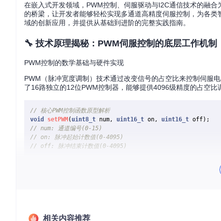
在嵌入式开发领域，PWM控制、伺服驱动与I2C通信技术的融合为机器人开发
的桥梁，让开发者能够轻松实现多通道高精度伺服控制，为各类
域的创新应用，并提供从基础到进阶的完整实践指南。
🔧 技术原理揭秘：PWM伺服控制的底层工作机制
PWM控制的数学基础与硬件实现
PWM（脉冲宽度调制）技术通过改变信号的占空比来控制伺服电机的位置。Ada
了16路独立的12位PWM控制器，能够提供4096级精度的占空比
// 核心PWM控制函数原型解析
void
setPWM
(
uint8_t
 num, 
uint16_t
 on, 
uint16_t
 off)
// num: 通道编号(0-15)
// on: 脉冲起始计数值(0-4095)
// off: 脉冲结束计数值(0-4095)
PCA9685通过I2C总线与主控制器通信，支持最高400kHz的通信速
z的PWM频率，满足不同类型执行器的需求。
I2C通信协议与设备寻址机制
I2C通信采用主从架构，PCA9685作为从设备，默认I2C地址为
PWM输出。
相关内容推荐