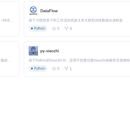
DataFlow
Kimi K3 是Kimi能力最强的模型：这是一个拥有 2.8 万亿参数的混合专家（MoE）模型，具备原生视觉理解能力，并支持 100 万 token 的上下文窗口。
基于大模型算子和工作流的高效文本大模型训练数据合成框架
0
4
Python
py-xiaozhi
「源启盛夏」暑期校园开发者成长计划旨在激活校园开源力量，通过积分激励、认证扶持、资源倾斜等形式，引导高校组织和开发者完成「入驻 — 建项目 — 做贡献 — 获认证 — 得资源」的完整闭环。无论你是想带领社团入驻平台的组织者，还是希望用代码贡献证明自己的开发者，都能在这里找到属于你的成长路径。
0
1
Python


pe));
