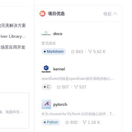
项目优选
收起
制的完美解决方案
docs
ibrary全攻略
库通过以下公式实现
暂无描述
全场景应用开发
843
5.62 K
Markdown
kernel
openEuler内核是openEuler操作系统的核心，既是系统性能与稳定性的基石，也是连接处理器、设备与服务的桥梁。
507
537
C
pytorch
MiniMax H3 是一个通用的全模态生成系统。它支持对由文本、图像、视频和音频组成的多模态上下文进行统一理解，并能生成分辨率高达 2K、时长可达 15 秒的带原生立体声音频的视频。得益于面向任务泛化的系统设计，H3 在预训练阶段就已具备广泛的多模态上下文理解与生成能力，能够出色地执行复杂的多模态指令。
作为 Ascend for PyTorch 社区的核心组件，TorchNPU 是昇腾专为 PyTorch 打造的深度学习适配插件，使 PyTorch 框架能够直接调用昇腾 NPU，为开发者提供昇腾 AI 处理器的超强算力。
830
1.26 K
现物料的分类与
Python