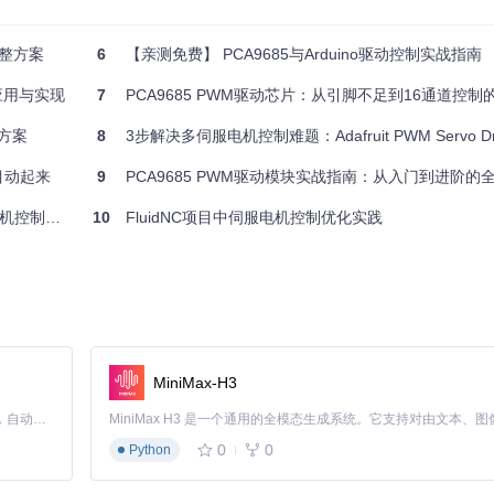
完整方案
6
【亲测免费】 PCA9685与Arduino驱动控制实战指南
0x40
); 
// 默认地址
0x41
); 
// A0引脚接高电平
应用与实现
7
PCA9685 PWM驱动芯片：从引脚不足到16通道控
方案
8
3步解决多伺服电机控制难题：Adafruit PWM Servo Driver L
在0.5ms-2.5ms之间变化，对应0°-180°的角度范围。Adafruit
目动起来
9
PCA9685 PWM驱动模块实战指南：从入门到进阶的
项目推荐
10
FluidNC项目中伺服电机控制优化实践
)
MiniMax-H3
Claude Code 的开源替代方案。连接任意大模型，编辑代码，运行命令，自动验证 — 全自动执行。用 Rust 构建，极致性能。 ｜ An open-source alternative to Claude Code. Connect any LLM, edit code, run commands, and verify changes — autonomously. Built in Rust for speed. Get Started
0
0
Python
度物料分拣系统。通过16路PWM通道控制多个气动夹爪，结合视觉识别技术实