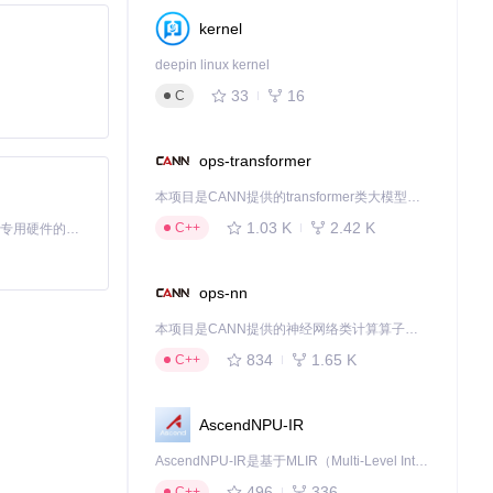
kernel
deepin linux kernel
33
16
C
ops-transformer
本项目是CANN提供的transformer类大模型算子库，实现网络在NPU上加速计算。
1.03 K
2.42 K
C++
基于Python的Xiaozhi AI，适用于想要完整Xiaozhi体验而无需拥有专用硬件的用户。
ops-nn
本项目是CANN提供的神经网络类计算算子库，实现网络在NPU上加速计算。
834
1.65 K
C++
AscendNPU-IR
AscendNPU-IR是基于MLIR（Multi-Level Intermediate Representation）构建的，面向昇腾亲和算子编译时使用的中间表示，提供昇腾完备表达能力，通过编译优化提升昇腾AI处理器计算效率，支持通过生态框架使能昇腾AI处理器与深度调优
496
336
C++