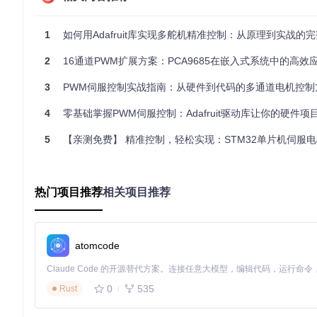
// I2C地址配置示例
1
如何用Adafruit库实现多舵机精准控制：从原理到实战的
Adafruit_PWMServoDriver pwm1 = 
Adafruit_PWMServoDriver
(
Adafruit_PWMServoDriver pwm2 = 
Adafruit_PWMServoDriver
(
2
16通道PWM扩展方案：PCA9685在嵌入式系统中的高效
伺服电机控制信号的时序解析
3
PWM伺服控制实战指南：从硬件到代码的多通道电机控制
标准伺服电机通常需要50Hz（20ms周期）的PWM信号，其中脉冲宽度
角度到脉冲宽度的转换：
4
零基础掌握PWM伺服控制：Adafruit驱动库让你的硬件项
5
【亲测免费】 精准控制，轻松实现：STM32单片机伺服电机控制
// 角度到脉冲宽度的转换逻辑
uint16_t
angleToPulse
(
uint16_t
 angle)
{

// 50Hz频率下，一个周期为20ms=20000us
// 0.5ms对应150(4096*0.5/20)，2.5ms对应600(4096*2.5/20
热门项目推荐
相关项目推荐
return
map
(angle, 
0
, 
180
, 
150
, 
600
);

📊 跨领域应用场景：从工业自动化到消费电子
atomcode
工业自动化：智能产线物料分拣系统
0
535
Rust
在工业自动化领域，Adafruit PWM驱动库可用于构建高精
搬运。