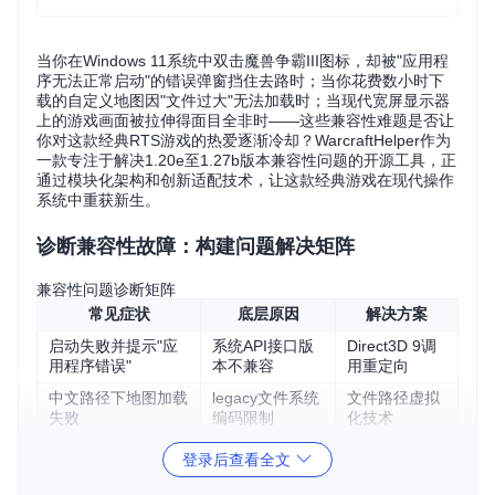
当你在Windows 11系统中双击魔兽争霸III图标，却被"应用程
序无法正常启动"的错误弹窗挡住去路时；当你花费数小时下
载的自定义地图因"文件过大"无法加载时；当现代宽屏显示器
上的游戏画面被拉伸得面目全非时——这些兼容性难题是否让
你对这款经典RTS游戏的热爱逐渐冷却？WarcraftHelper作为
一款专注于解决1.20e至1.27b版本兼容性问题的开源工具，正
通过模块化架构和创新适配技术，让这款经典游戏在现代操作
系统中重获新生。
诊断兼容性故障：构建问题解决矩阵
兼容性问题诊断矩阵
常见症状
底层原因
解决方案
启动失败并提示"应
系统API接口版
Direct3D 9调
用程序错误"
本不兼容
用重定向
中文路径下地图加载
legacy文件系统
文件路径虚拟
失败
编码限制
化技术
高分辨率显示器画面
固定4:3分辨率
动态宽屏适配
登录后查看全文
拉伸
限制
引擎