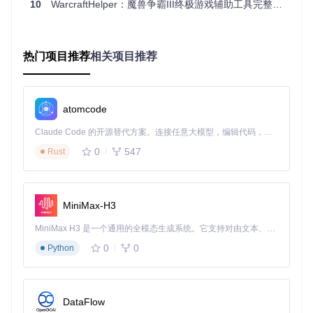
10
WarcraftHelper：魔兽争霸III终极游戏辅助工具完整指南
新手路径：快速启动方案
📌
准备工作
热门项目推荐
相关项目推荐
确保魔兽争霸III游戏文件完整，建议备份Game.dll和Stor
m.dll文件
获取WarcraftHelper工具包，包含三个核心文件：d3d9.dl
l、WarcraftHelper.dll和WarcraftHelper.ini
atomcode
📌
部署步骤
Claude Code 的开源替代方案。连接任意大模型，编辑代码，运行命令，自动验证 — 全自动执行。用 Rust 构建，极致性能。 ｜ An open-source alternative to Claude Code. Connect any LLM, edit code, run commands, and verify changes — autonomously. Built in Rust for speed. Get Started
0
547
Rust
将三个核心文件复制到游戏根目录（与War3.exe同文件
夹）
双击War3.exe启动游戏，首次运行需使用窗口模式
游戏自动生成配置文件后，关闭游戏并重新以全屏模式启
MiniMax-H3
动
MiniMax H3 是一个通用的全模态生成系统。它支持对由文本、图像、视频和音频组成的多模态上下文进行统一理解，并能生成分辨率高达 2K、时长可达 15 秒的带原生立体声音频的视频。得益于面向任务泛化的系统设计，H3 在预训练阶段就已具备广泛的多模态上下文理解与生成能力，能够出色地执行复杂的多模态指令。
⚠️
注意事项
：若游戏目录包含中文或特殊字符，需先迁移至纯
0
0
Python
英文路径后再进行部署
进阶路径：功能定制配置
📌
基础功能配置
DataFlow