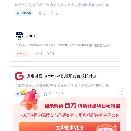
打开WarcraftHelper.ini文件
基于大模型算子和工作流的高效文本大模型训练数据合成框架
启用中文路径修复：
PathFix=true
0
6
Python
设置宽屏适配：
WideScreen=true
并指定显示器比例
Asp
ectRatio=16:9
开启地图大小解除：
SizeBypass=true
dora
📌
验证测试
DORA (Dataflow-Oriented Robotic Architecture 面向数据流的机器人架构) 是为 AI 与具身智能机器人打造的高性能开发框架，以数据流范式重构开发逻辑，原生支持分布式部署与端边云协同 —— 无需复杂适配，即可实现一体端到端具身大小脑、VLA等模型部署，无缝衔接感知、推理、控制全链路，让 AI 能力与机器人动作深度融合。 依托 Rust 内核与零拷贝通信技术，它将具身大小脑、VLA等模型推理、多模态数据融合延迟压缩至微秒级，同时兼容 ROS2 生态与国产 AI 芯片，彻底降低具身智能机器人的开发门槛，让分布式部署下的 AI 赋能创新更高效、更灵活。
加载大于8MB的自定义地图测试SizeBypass功能
检查游戏画面比例是否正确显示
0
1
Rust
确认中文路径下的存档文件可正常读取
专家路径：性能优化方案
📌
高级参数配置
源启盛夏_AtomGit暑期开发者成长计划
解锁帧率限制：
UnlockFPS=true
并设置目标帧率
Target
「源启盛夏」暑期校园开发者成长计划旨在激活校园开源力量，通过积分激励、认证扶持、资源倾斜等形式，引导高校组织和开发者完成「入驻 — 建项目 — 做贡献 — 获认证 — 得资源」的完整闭环。无论你是想带领社团入驻平台的组织者，还是希望用代码贡献证明自己的开发者，都能在这里找到属于你的成长路径。
Fps=144
0
1
Markdown
启用自动录像：
AutoSaveReplay=true
并设置存储路径
R
eplayPath=Replays/
配置血条增强：
ShowHPBar=true
并调整显示样式
HPBarS
tyle=modern
700万+用户深度参与代码创作，更多精彩内容等你共创
py-xiaozhi
📌
系统资源优化
基于Python的Xiaozhi AI，适用于想要完整Xiaozhi体验而无需拥有专用硬件的用户。
立即登录/注册