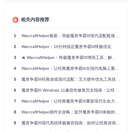
大型RPG地图无法
内存分配机制限
内存寻址空间
加载
制
扩展
垂直同步强制开
帧率解锁与控
高帧率下画面撕裂
相关内容推荐
启
制模块
[!TIP] API钩子技术就像游戏与操作系统之间的"翻译官"，
1
WarcraftHelper焕新：突破魔兽争霸III现代适配瓶颈的全方位优化方案
在不修改游戏原始代码的前提下，将老旧的系统调用转换
为现代系统可理解的语言，实现无缝兼容。
2
WarcraftHelper：10分钟搞定魔兽争霸III终极优化
兼容性适配演进史
3
🔥 WarcraftHelper：终极魔兽争霸III增强工具，解锁宽屏/高帧率/高清体验指南
2019年
：初代版本解决基本启动问题，实现1.20e版本在Wi
ndows 10的运行
4
WarcraftHelper：让经典魔兽争霸III在现代电脑上重获新生
2020年
：引入宽屏适配模块，支持16:9/16:10显示比例
2021年
：开发内存扩展技术，突破8MB地图大小限制
5
魔兽争霸III经典游戏现代适配：五大硬件优化工具技术突破全解析
2022年
：集成帧率控制功能，平衡画面流畅度与系统资源
占用
6
魔兽争霸III Windows 11兼容性修复完全指南：让经典游戏重获新生
2023年
：全面支持1.27b版本，优化高DPI显示器适配
7
WarcraftHelper：让经典魔兽争霸III重获现代生命力的增强工具
关键收获
：WarcraftHelper通过持续迭代，已形成覆盖1.20e
至1.27b全版本的兼容性解决方案，累计解决超过20类典型兼
8
WarcraftHelper插件全攻略：提升魔兽争霸III体验的必备工具
容性问题。
9
魔兽争霸III现代系统终极兼容指南：如何让经典游戏在Win11上完美运行
部署工具方案：三级操作路径指南