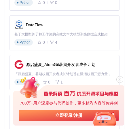
0
0
Python
DataFlow
基于大模型算子和工作流的高效文本大模型训练数据合成框架
0
4
Python
源启盛夏_AtomGit暑期开发者成长计划
「源启盛夏」暑期校园开发者成长计划旨在激活校园开源力量，通过积分激励、认证扶持、资源倾斜等形式，引导高校组织和开发者完成「入驻 — 建项目 — 做贡献 — 获认证 — 得资源」的完整闭环。无论你是想带领社团入驻平台的组织者，还是希望用代码贡献证明自己的开发者，都能在这里找到属于你的成长路径。
0
1
Markdown
700万+用户深度参与代码创作，更多精彩内容等你共创
py-xiaozhi
基于Python的Xiaozhi AI，适用于想要完整Xiaozhi体验而无需拥有专用硬件的用户。
立即登录/注册
0
1
Python