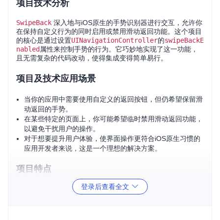
项目技术分析
SwipeBack
深入地与iOS原生的手势识别器进行交互，允许你
在保持自定义行为的同时启用或禁用滑动返回功能。这个项目
的核心是通过设置
UINavigationController
的
swipeBackE
nabled
属性来控制手势的行为。它巧妙地实现了这一功能，
且无需复杂的代码改动，使得集成变得简单易行。
项目及技术应用场景
当你的应用中需要使用自定义的返回按钮，但仍希望保留滑
动返回的手势。
在某些特定的页面上，你可能希望临时禁用滑动返回功能，
以避免干扰用户的操作。
对于想要提升用户体验，使界面操作更符合iOS原生习惯的
应用开发者来说，这是一个理想的解决方案。
项目特点
登录后查看全文
易于集成
：
SwipeBack
通过CocoaPods轻松安装，只需
一行命令即可快速导入到你的项目中。
灵活性高
：你可以自由地为每个
UINavigationControll
er
实例开启或关闭滑动返回功能。