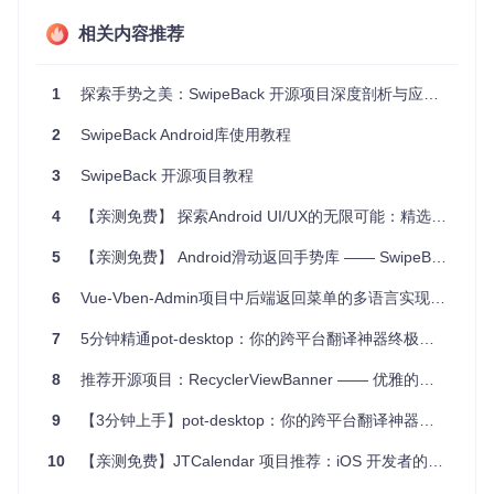
兼容性强
：支持iOS 7.0及以上版本，覆盖广泛的设备范
相关内容推荐
围。
MIT许可证
：开源并采用MIT许可，允许你在商业项目中免
费使用。
1
探索手势之美：SwipeBack 开源项目深度剖析与应用推荐
如果你正在寻找一个能帮助你优化应用内返回手势的工具，那
2
SwipeBack Android库使用教程
么
SwipeBack
绝对值得你试试看。立即添加到你的项目中，
让滑动返回变得更加优雅和自然。
3
SwipeBack 开源项目教程
4
【亲测免费】 探索Android UI/UX的无限可能：精选库合集
5
【亲测免费】 Android滑动返回手势库 —— SwipeBackLayout 下载与安装教程
6
Vue-Vben-Admin项目中后端返回菜单的多语言实现方案
7
5分钟精通pot-desktop：你的跨平台翻译神器终极配置手册
8
推荐开源项目：RecyclerViewBanner —— 优雅的轮播图解决方案
9
【3分钟上手】pot-desktop：你的跨平台翻译神器终极指南
10
【亲测免费】JTCalendar 项目推荐：iOS 开发者的终极日历解决方案