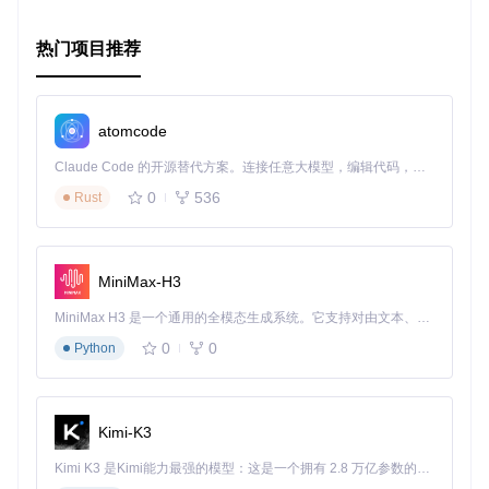
热门项目推荐
atomcode
Claude Code 的开源替代方案。连接任意大模型，编辑代码，运行命令，自动验证 — 全自动执行。用 Rust 构建，极致性能。 ｜ An open-source alternative to Claude Code. Connect any LLM, edit code, run commands, and verify changes — autonomously. Built in Rust for speed. Get Started
0
536
Rust
MiniMax-H3
MiniMax H3 是一个通用的全模态生成系统。它支持对由文本、图像、视频和音频组成的多模态上下文进行统一理解，并能生成分辨率高达 2K、时长可达 15 秒的带原生立体声音频的视频。得益于面向任务泛化的系统设计，H3 在预训练阶段就已具备广泛的多模态上下文理解与生成能力，能够出色地执行复杂的多模态指令。
0
0
Python
Kimi-K3
Kimi K3 是Kimi能力最强的模型：这是一个拥有 2.8 万亿参数的混合专家（MoE）模型，具备原生视觉理解能力，并支持 100 万 token 的上下文窗口。