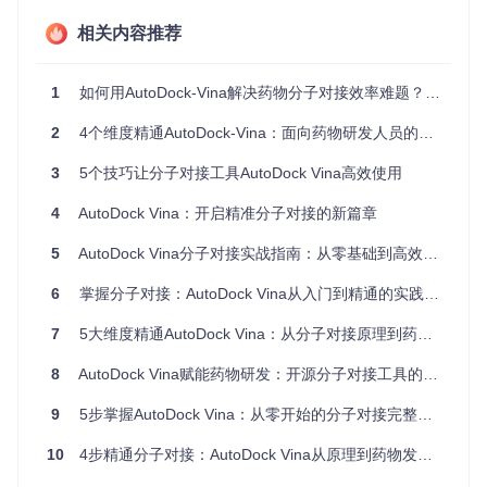
图：AutoDock Vina分子对接完整工作流程，展示从结构准备
相关内容推荐
到结果导出的全流程
1.2 典型应用场景与用户收益
1
学术研究
如何用AutoDock-Vina解决药物分子对接效率难题？提升药物研发效率300%的实战指南
：快速验证蛋白质-配体相互作用假说，加速新机
制发现
2
4个维度精通AutoDock-Vina：面向药物研发人员的分子对接实战指南
药物研发
：高效筛选化合物库，识别潜在活性分子
教学实践
：直观展示分子识别过程，帮助理解结构-活性关
3
5个技巧让分子对接工具AutoDock Vina高效使用
系
4
AutoDock Vina：开启精准分子对接的新篇章
二、技术解析：分子对接核心原理与实现
5
AutoDock Vina分子对接实战指南：从零基础到高效药物筛选
深入理解AutoDock Vina的技术架构，有助于用户在实际应用
中做出合理决策，优化对接参数，提升结果可靠性。
6
掌握分子对接：AutoDock Vina从入门到精通的实践指南
2.1 分子对接的数学基础与算法实现
7
5大维度精通AutoDock Vina：从分子对接原理到药物发现实战指南
分子对接本质上是一个多变量优化问题，AutoDock Vina采用
8
AutoDock Vina赋能药物研发：开源分子对接工具的技术革新与实战指南
改进的蒙特卡洛模拟结合局部搜索算法：
9
5步掌握AutoDock Vina：从零开始的分子对接完整指南
核心公式
：
10
4步精通分子对接：AutoDock Vina从原理到药物发现实践