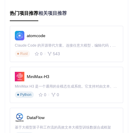
其中：
热门项目推荐
相关项目推荐
E_vdw：范德华相互作用能
E_hb：氢键相互作用能
E_electrostatic：静电相互作用能
atomcode
E_desolvation：去溶剂化能
Claude Code 的开源替代方案。连接任意大模型，编辑代码，运行命令，自动验证 — 全自动执行。用 Rust 构建，极致性能。 ｜ An open-source alternative to Claude Code. Connect any LLM, edit code, run commands, and verify changes — autonomously. Built in Rust for speed. Get Started
✅
实现路径
：在
src/lib/vina.cpp
中，通过quasi_newton.cpp实
现能量最小化，monte_carlo.cpp处理构象空间搜索，两者协
0
543
Rust
同实现高效的构象采样。
⚠️
注意事项
：能量函数参数存储在
data/AD4_parameters.dat
中，修改需谨慎，建议通过配置文件而非直接修改源码调整参
MiniMax-H3
数。
MiniMax H3 是一个通用的全模态生成系统。它支持对由文本、图像、视频和音频组成的多模态上下文进行统一理解，并能生成分辨率高达 2K、时长可达 15 秒的带原生立体声音频的视频。得益于面向任务泛化的系统设计，H3 在预训练阶段就已具备广泛的多模态上下文理解与生成能力，能够出色地执行复杂的多模态指令。
2.2 输入文件处理与格式解析
0
0
Python
PDBQT格式是AutoDock Vina的核心输入格式，包含原子坐
标、类型和电荷信息：
✅
处理流程
：
DataFlow
配体预处理：使用
example/autodock_scripts/prepare_gp
基于大模型算子和工作流的高效文本大模型训练数据合成框架
f.py
生成网格参数文件