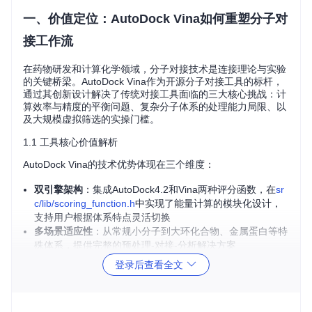
一、价值定位：AutoDock Vina如何重塑分子对
接工作流
在药物研发和计算化学领域，分子对接技术是连接理论与实验
的关键桥梁。AutoDock Vina作为开源分子对接工具的标杆，
通过其创新设计解决了传统对接工具面临的三大核心挑战：计
算效率与精度的平衡问题、复杂分子体系的处理能力局限、以
及大规模虚拟筛选的实操门槛。
1.1 工具核心价值解析
AutoDock Vina的技术优势体现在三个维度：
双引擎架构
：集成AutoDock4.2和Vina两种评分函数，在
sr
c/lib/scoring_function.h
中实现了能量计算的模块化设计，
支持用户根据体系特点灵活切换
多场景适应性
：从常规小分子到大环化合物、金属蛋白等特
殊体系，提供完整的预处理-对接-分析解决方案
计算效率优化
：通过并行计算架构（
src/lib/parallel.h
）和智
登录后查看全文
能搜索算法，在相同硬件条件下实现2-3倍于传统工具的筛
选速度