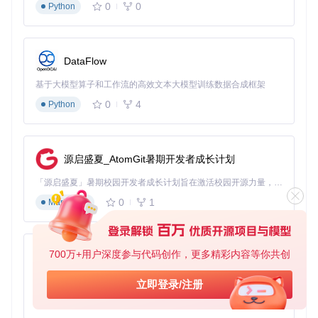
0
0
Python
DataFlow
基于大模型算子和工作流的高效文本大模型训练数据合成框架
0
4
Python
源启盛夏_AtomGit暑期开发者成长计划
「源启盛夏」暑期校园开发者成长计划旨在激活校园开源力量，通过积分激励、认证扶持、资源倾斜等形式，引导高校组织和开发者完成「入驻 — 建项目 — 做贡献 — 获认证 — 得资源」的完整闭环。无论你是想带领社团入驻平台的组织者，还是希望用代码贡献证明自己的开发者，都能在这里找到属于你的成长路径。
0
1
Markdown
700万+用户深度参与代码创作，更多精彩内容等你共创
py-xiaozhi
基于Python的Xiaozhi AI，适用于想要完整Xiaozhi体验而无需拥有专用硬件的用户。
立即登录/注册
0
1
Python