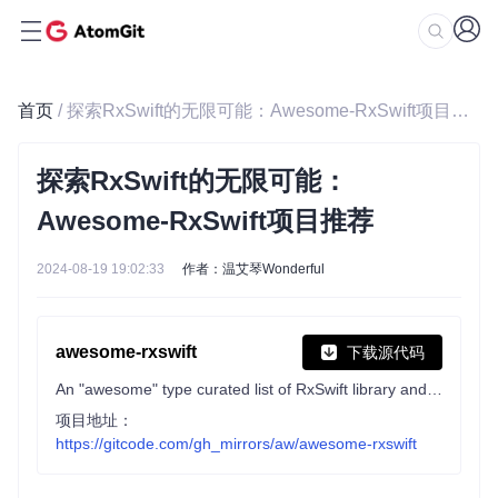
首页
/ 探索RxSwift的无限可能：Awesome-RxSwift项目推荐
探索RxSwift的无限可能：
Awesome-RxSwift项目推荐
2024-08-19 19:02:33
作者：温艾琴Wonderful
awesome-rxswift
下载源代码
An "awesome" type curated list of RxSwift library and learning material
项目地址：
https://gitcode.com/gh_mirrors/aw/awesome-rxswift