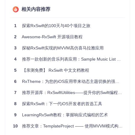
场景：
相关内容推荐
实时数据更新
：如股票行情、社交媒体动态等。
复杂用户界面交互
：如手势识别、动画控制等。
1
探索RxSwift的100天与40个项目之旅
网络请求与数据处理
：如API调用、JSON解析等。
状态管理
：如Redux风格的单向数据流管理。
2
Awesome-RxSwift 开源项目教程
项目特点
3
探秘RxSwift实现的MVVM高仿喜马拉雅应用
Awesome-RxSwift项目的主要特点可以概括为以下几点：
4
推荐一款创新的音乐列表应用：Sample Music List App
全面性
：项目包含了从基础学习资料到高级应用实例的所
5
【亲测免费】 RxSwift 中文文档教程
有内容，适合各个层次的开发者。
6
RxTheme：为您的iOS应用带来动态主题切换的强大工具
实用性
：提供的开源应用和库都是经过精心挑选的，能够
直接应用于实际开发中。
7
推荐开源库：RxSwiftUtilities——提升你的Swift编程体验
社区支持
：项目不仅提供了丰富的资源，还鼓励开发者参
与社区交流，共同推动RxSwift的发展。
8
探索RxSwift：下一代iOS开发者的首选工具
持续更新
：作为一个活跃的开源项目，Awesome-RxSwift
会定期更新，确保资源的时效性和先进性。
9
LearningRxSwift教程：掌握响应式编程的艺术
总之，如果你是一名iOS开发者，并且对响应式编程感兴趣，
10
推荐文章：TemplateProject —— 使用MVVM模式构建的货币汇率应用
那么Awesome-RxSwift项目绝对是你不可错过的宝库。它将带
你走进RxSwift的精彩世界，让你的开发工作更加高效和愉