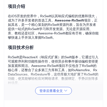
项目介绍
在iOS开发的世界中，RxSwift以其响应式编程的优雅和强大，
成为了许多开发者的首选工具。
Awesome-RxSwift
项目，正
如其名，是一个精心策划的RxSwift资源列表，旨在为开发者
提供一站式的RxSwift学习和开发资源。无论是开源应用、
库、教程还是社区，Awesome-RxSwift都应有尽有，确保你能
够快速上手并深入掌握RxSwift。
项目技术分析
RxSwift是ReactiveX（响应式扩展）的Swift版本，它通过引入
可观察序列和功能性操作符，使得异步和事件驱动编程变得更
加直观和简洁。Awesome-RxSwift项目不仅包含了RxSwift的
核心库，还整合了众多第三方库和工具，如RxAlamofire、Rx
DataSources、RxGesture等，这些库极大地扩展了RxSwift的
功能，使其能够轻松应对网络请求、数据绑定、手势识别等多
种场景。
登录后查看全文
项目及技术应用场景
RxSwift的应用场景非常广泛，几乎涵盖了所有需要处理异步
事件和数据流的应用程序。具体来说，以下是一些典型的应用