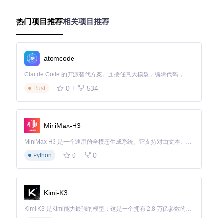
悦。立即访问
Awesome-RxSwift
，开启你的响应式编程之旅
吧！
热门项目推荐
相关项目推荐
awesome-rxswift
下载源代码
atomcode
An "awesome" type curated list of RxSwift library and learning material
Claude Code 的开源替代方案。连接任意大模型，编辑代码，运行命令，自动验证 — 全自动执行。用 Rust 构建，极致性能。 ｜ An open-source alternative to Claude Code. Connect any LLM, edit code, run commands, and verify changes — autonomously. Built in Rust for speed. Get Started
项目地址：
0
534
Rust
https://gitcode.com/gh_mirrors/aw/awesome-rxswift
MiniMax-H3
MiniMax H3 是一个通用的全模态生成系统。它支持对由文本、图像、视频和音频组成的多模态上下文进行统一理解，并能生成分辨率高达 2K、时长可达 15 秒的带原生立体声音频的视频。得益于面向任务泛化的系统设计，H3 在预训练阶段就已具备广泛的多模态上下文理解与生成能力，能够出色地执行复杂的多模态指令。
0
0
Python
Kimi-K3
Kimi K3 是Kimi能力最强的模型：这是一个拥有 2.8 万亿参数的混合专家（MoE）模型，具备原生视觉理解能力，并支持 100 万 token 的上下文窗口。