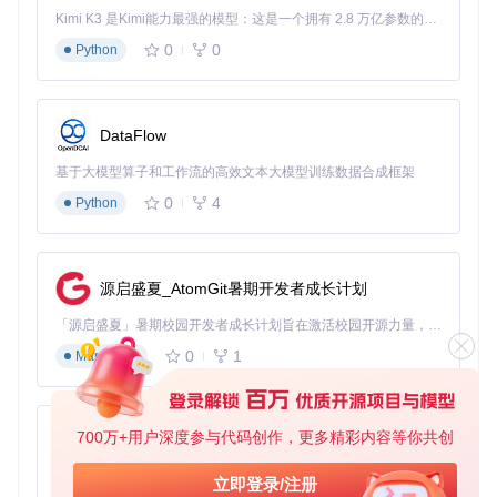
{
Kimi K3 是Kimi能力最强的模型：这是一个拥有 2.8 万亿参数的混合专家（MoE）模型，具备原生视觉理解能力，并支持 100 万 token 的上下文窗口。
"Name"
:
"菜单显示名称"
,
"Command"
:
"要执行的命令"
,
0
0
Python
"Icon"
:
"图标路径"
,
"Match"
:
{
"FileExtensions"
:
[
"txt"
,
"md"
]
,
"IsDirectory"
:
false
DataFlow
}
}
基于大模型算子和工作流的高效文本大模型训练数据合成框架
Name
：右键菜单中显示的名称
0
4
Python
Command
：点击菜单项时执行的命令
Icon
：菜单项的图标路径
Match
：定义该菜单项在什么情况下显示（文件类型、是否
为目录等）
源启盛夏_AtomGit暑期开发者成长计划
配置文件存放位置
「源启盛夏」暑期校园开发者成长计划旨在激活校园开源力量，通过积分激励、认证扶持、资源倾斜等形式，引导高校组织和开发者完成「入驻 — 建项目 — 做贡献 — 获认证 — 得资源」的完整闭环。无论你是想带领社团入驻平台的组织者，还是希望用代码贡献证明自己的开发者，都能在这里找到属于你的成长路径。
所有自定义菜单配置文件都存放在项目的
menuSample
目录
0
1
Markdown
中：
ContextMenuForWindows11/

└── menuSample/

700万+用户深度参与代码创作，更多精彩内容等你共创
py-xiaozhi
    ├── Open With VScode.json

    ├── Compress By 7z.json

基于Python的Xiaozhi AI，适用于想要完整Xiaozhi体验而无需拥有专用硬件的用户。
立即登录/注册
    ├── Install Apk By Adb.json
