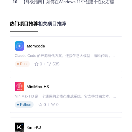
Hub版本：
10
【终极指南】如何在Windows 11中创建个性化右键菜单 - Custom Context Menu完整教程
git 
clone
cd
热门项目推荐
相关项目推荐
# 按照install.md中的指引完成安装
安装前请确保系统已满足以下要求：
atomcode
已安装VC++运行库（版本低于1.2.9时需要）
开启开发者模式（设置 > 隐私和安全性 > 开发者选项 > 开
Claude Code 的开源替代方案。连接任意大模型，编辑代码，运行命令，自动验证 — 全自动执行。用 Rust 构建，极致性能。 ｜ An open-source alternative to Claude Code. Connect any LLM, edit code, run commands, and verify changes — autonomously. Built in Rust for speed. Get Started
发者模式）
0
535
Rust
JSON配置详解：从零开始定制右键菜单
ContextMenuForWindows11最强大的功能在于其基于JSON
MiniMax-H3
的配置系统。每个菜单项都通过独立的JSON文件定义，这使
得自定义过程异常简单灵活，即使没有编程经验的用户也能轻
MiniMax H3 是一个通用的全模态生成系统。它支持对由文本、图像、视频和音频组成的多模态上下文进行统一理解，并能生成分辨率高达 2K、时长可达 15 秒的带原生立体声音频的视频。得益于面向任务泛化的系统设计，H3 在预训练阶段就已具备广泛的多模态上下文理解与生成能力，能够出色地执行复杂的多模态指令。
松上手。
0
0
Python
配置文件基本结构
每个菜单配置文件是一个JSON对象，包含以下核心字段：
Kimi-K3