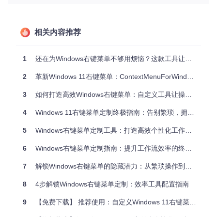
求差异无法满足
相关内容推荐
快速上手：ContextMenuForWindows11安装
指南
1
还在为Windows右键菜单不够用烦恼？这款工具让你的操作效率提升3倍
安装ContextMenuForWindows11非常简单，项目提供了多种
2
革新Windows 11右键菜单：ContextMenuForWindows11全面自定义指南
安装方式以满足不同用户的需求。无论你是追求便捷的普通用
户，还是需要更多自定义选项的高级用户，都能找到适合自己
3
如何打造高效Windows右键菜单：自定义工具让操作效率提升300%
的安装方案。
4
Windows 11右键菜单定制终极指南：告别繁琐，拥抱高效
商店版安装（推荐新手用户）
打开Windows应用商店，搜索"ContextMenuForWindows
5
Windows右键菜单定制工具：打造高效个性化工作流指南
11"
点击"获取"按钮进行安装
6
Windows右键菜单定制指南：提升工作流效率的终极方案
安装完成后即可在系统中使用
7
解锁Windows右键菜单的隐藏潜力：从繁琐操作到效率革命
商店版的优势在于自动更新和简化的安装流程，适合大多数用
户使用。
8
4步解锁Windows右键菜单定制：效率工具配置指南
GitHub版安装（适合高级用户）
9
【免费下载】 推荐使用：自定义Windows 11右键菜单 - Custom Context Menu
如果你需要更多自定义选项或想要体验最新功能，可以选择Git