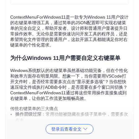
ContextMenuForWindows11是一款专为Windows 11用户设计
的右键菜单增强工具，通过简单的JSON配置即可实现右键菜
单的完全自定义，帮助开发者、设计师和普通用户显著提升日
常操作效率。无论你是需要快速访问开发工具的程序员，还是
希望简化文件管理的普通用户，这款开源工具都能满足你对右
键菜单的个性化需求。
为什么Windows 11用户需要自定义右键菜单
Windows系统默认的右键菜单虽然基础功能完备，但在个性化
和效率方面存在明显局限。想象一下，当你需要用VSCode打
开文件时，是否经常需要多次点击"显示更多选项"？当你想快
速压缩文件或执行ADB命令时，是否需要在多个窗口间切换？
ContextMenuForWindows11通过将这些常用操作直接集成到
右键菜单，让你的工作流更加顺畅高效。
传统右键菜单的三大痛点
操作层级过深
：常用功能被隐藏在多级子菜单中，需要多次
点击
功能固定僵化
：无法根据个人使用习惯添加自定义操作
登录后查看全文
场景适配不足
：不同用户（开发者/设计师/普通用户）的需