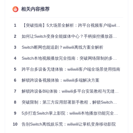
渲染线程阻塞。弹幕核心模块处理弹幕数据的效率直接影响显
示效果。
相关内容推荐
1.3 应用启动与加载缓慢
场景
：打开wiliwili应用或切换视频时等待时间过长
1
【突破指南】5大场景全解析：跨平台视频客户端wiliwili使用秘籍
痛点
：操作流程不顺畅，用户体验下降
方案
：记录应用启动时间和视频加载速度，对比标准值判断是
2
如何让Switch变身全能媒体中心？手柄操控播放器打造移动娱乐新体验
否存在优化空间。配置文件中的缓存设置和资源加载策略会影
响启动速度。
3
Switch断网也能追剧？wiliwili离线方案全解析
性能对比卡片
4
Switch本地视频播放完全指南：突破网络限制的多媒体解决方案
标准模式
优化模式
5
跨平台多设备无缝体验：wiliwili客户端全场景使用指南
启动时间：8.5秒
启动时间：5.2秒
720P视频帧率：24-28fps
720P视频帧率：30-35fps
6
解锁跨设备视频体验：wiliwili多端解决方案
弹幕加载延迟：1.2秒
弹幕加载延迟：0.6秒
7
解锁跨设备B站体验：wiliwili多平台安装教程与无缝观影指南
1080P视频卡顿率：35%
1080P视频卡顿率：12%
8
突破限制：第三方应用部署新手教程，解锁Switch新体验
💡 专家提示：通过连续播放30分钟不同码率的视频，记录卡
9
5步打造Switch掌上影院：wiliwili本地播放功能完全指南
顿次数和严重程度，可以更准确地评估性能瓶颈所在。
10
告别Switch离线娱乐荒：wiliwili让掌机变身移动影院
二、解决方案：软件优化提升体验