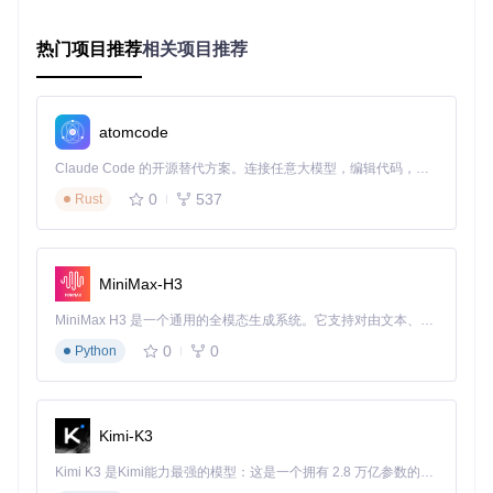
2.1 视频质量调整设置
热门项目推荐
相关项目推荐
准备工具
：wiliwili设置界面、视频测试片段
实施步骤
：
⓵ 打开wiliwili应用，进入"设置"菜单
⓶ 选择"视频播放设置"选项
atomcode
⓷ 将默认分辨率调整为720P
⓸ 设置最大码率限制为2Mbps
Claude Code 的开源替代方案。连接任意大模型，编辑代码，运行命令，自动验证 — 全自动执行。用 Rust 构建，极致性能。 ｜ An open-source alternative to Claude Code. Connect any LLM, edit code, run commands, and verify changes — autonomously. Built in Rust for speed. Get Started
⓹ 保存设置并重启应用
0
537
Rust
验证方法
：播放相同视频内容，对比调整前后的流畅度变化，
使用帧率显示功能确认效果。
✅ 推荐配置：对于大多数Switch用户，720P+2Mbps的设置可
MiniMax-H3
以在画质和流畅度之间取得最佳平衡。
MiniMax H3 是一个通用的全模态生成系统。它支持对由文本、图像、视频和音频组成的多模态上下文进行统一理解，并能生成分辨率高达 2K、时长可达 15 秒的带原生立体声音频的视频。得益于面向任务泛化的系统设计，H3 在预训练阶段就已具备广泛的多模态上下文理解与生成能力，能够出色地执行复杂的多模态指令。
2.2 弹幕渲染优化
0
0
Python
准备工具
：wiliwili弹幕设置、测试视频
实施步骤
：
⓵ 播放任意视频，调出播放控制菜单
⓶ 选择"弹幕设置"
Kimi-K3
⓷ 开启"弹幕合并渲染"功能
⓸ 将同屏最大弹幕数量设置为50条
Kimi K3 是Kimi能力最强的模型：这是一个拥有 2.8 万亿参数的混合专家（MoE）模型，具备原生视觉理解能力，并支持 100 万 token 的上下文窗口。
⓹ 调整弹幕字体大小为中等