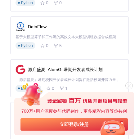
0
0
Python
验证方法
：观看弹幕密集的视频片段，检查是否存在卡顿或延
迟现象，对比设置前后的CPU占用率变化。
DataFlow
// 弹幕渲染优化代码示例 [wiliwili/source/view/danmaku_core.c
void
DanmakuCore::optimizeRendering
()
{

基于大模型算子和工作流的高效文本大模型训练数据合成框架
// 功能说明：启用弹幕合并渲染，减少绘制调用次数
    enableBatchRendering = 
true
;

0
5
Python
// 功能说明：限制同屏弹幕数量，降低CPU负载
    maxOnScreenDanmakus = 
50
;

源启盛夏_AtomGit暑期开发者成长计划
// 功能说明：调整渲染优先级，确保视频画面优先绘制
    renderPriority = RENDER_PRIORITY_VIDEO_FIRST;

「源启盛夏」暑期校园开发者成长计划旨在激活校园开源力量，通过积分激励、认证扶持、资源倾斜等形式，引导高校组织和开发者完成「入驻 — 建项目 — 做贡献 — 获认证 — 得资源」的完整闭环。无论你是想带领社团入驻平台的组织者，还是希望用代码贡献证明自己的开发者，都能在这里找到属于你的成长路径。
0
1
Markdown
💡 专家提示：弹幕渲染是CPU密集型任务，减少同屏弹幕数
量可以显著降低处理器负载，尤其在观看热门视频时效果明
显。
700万+用户深度参与代码创作，更多精彩内容等你共创
py-xiaozhi
2.3 缓存机制优化
基于Python的Xiaozhi AI，适用于想要完整Xiaozhi体验而无需拥有专用硬件的用户。
立即登录/注册
准备工具
：文件管理器、wiliwili配置文件
0
1
Python
实施步骤
：