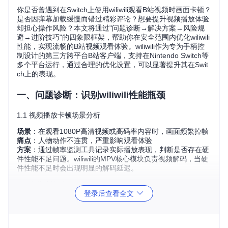
你是否曾遇到在Switch上使用wiliwili观看B站视频时画面卡顿？
是否因弹幕加载缓慢而错过精彩评论？想要提升视频播放体验
却担心操作风险？本文将通过"问题诊断→解决方案→风险规
避→进阶技巧"的四象限框架，帮助你在安全范围内优化wiliwili
性能，实现流畅的B站视频观看体验。wiliwili作为专为手柄控
制设计的第三方跨平台B站客户端，支持在Nintendo Switch等
多个平台运行，通过合理的优化设置，可以显著提升其在Swit
ch上的表现。
一、问题诊断：识别wiliwili性能瓶颈
1.1 视频播放卡顿场景分析
场景
：在观看1080P高清视频或高码率内容时，画面频繁掉帧
痛点
：人物动作不连贯，严重影响观看体验
方案
：通过帧率监测工具记录实际播放表现，判断是否存在硬
件性能不足问题。wiliwili的MPV核心模块负责视频解码，当硬
件性能不足时会出现明显的解码延迟。
1.2 弹幕渲染延迟问题
登录后查看全文
场景
：大量弹幕同时出现时，文字显示滞后或卡顿
痛点
：错过实时评论互动，影响弹幕文化体验
方案
：观察弹幕出现时间与视频内容的同步性，检查是否存在