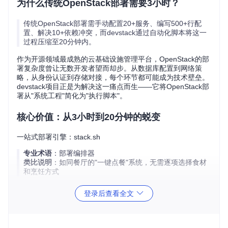
为什么传统OpenStack部署需要3小时？
传统OpenStack部署需手动配置20+服务、编写500+行配
置、解决10+依赖冲突，而devstack通过自动化脚本将这一
过程压缩至20分钟内。
作为开源领域最成熟的云基础设施管理平台，OpenStack的部
署复杂度曾让无数开发者望而却步。从数据库配置到网络策
略，从身份认证到存储对接，每个环节都可能成为技术壁垒。
devstack项目正是为解决这一痛点而生——它将OpenStack部
署从"系统工程"简化为"执行脚本"。
核心价值：从3小时到20分钟的蜕变
一站式部署引擎：stack.sh
专业术语
：部署编排器
类比说明
：如同餐厅的"一键点餐"系统，无需逐项选择食材
和烹饪方式
devstack的核心引擎
stack.sh
集成了OpenStack全组件的部
登录后查看全文
署逻辑。不同于传统部署需要依次安装Nova、Neutron、Glan
ce等服务，该脚本通过模块化设计实现：
自动解析系统环境依赖