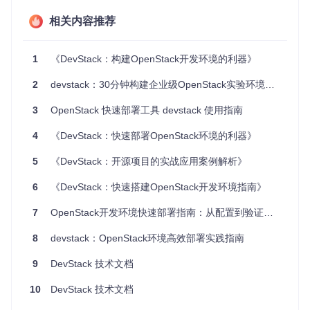
智能配置网络与存储
相关内容推荐
并行启动服务组件
实时错误检测与修复
1
《DevStack：构建OpenStack开发环境的利器》
📌
关键操作
：
2
devstack：30分钟构建企业级OpenStack实验环境的终极方案
# 克隆项目仓库
git 
clone
 https://gitcode.com/gh_mirrors/de/devstack

3
OpenStack 快速部署工具 devstack 使用指南
# 进入项目目录
4
《DevStack：快速部署OpenStack环境的利器》
cd
 devstack

5
《DevStack：开源项目的实战应用案例解析》
# 执行部署（首次运行约20分钟）
6
《DevStack：快速搭建OpenStack开发环境指南》
可视化部署监控
7
OpenStack开发环境快速部署指南：从配置到验证的全流程实践
部署过程中，开发者可通过终端实时监控服务启动状态。下图
展示了多服务并行启动的会话界面，每个窗口对应不同OpenS
8
devstack：OpenStack环境高效部署实践指南
tack组件的初始化过程：
9
DevStack 技术文档
10
DevStack 技术文档
环境准备：3分钟完成前置配置