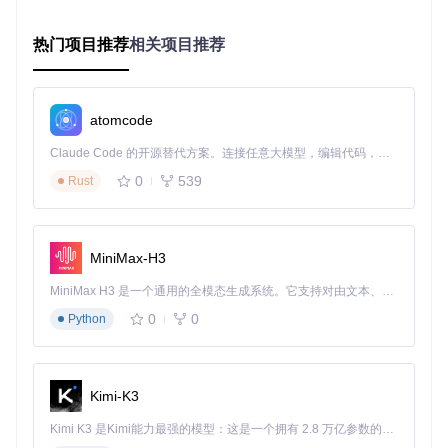
系统兼容性检查
热门项目推荐
相关项目推荐
专业术语
：环境预检
类比说明
：如同登山前的装备检查，确保不会因基础问题
半途而废
atomcode
在执行部署前，建议通过工具脚本验证系统环境：
Claude Code 的开源替代方案。连接任意大模型，编辑代码，运行命令，自动验证 — 全自动执行。用 Rust 构建，极致性能。 ｜ An open-source alternative to Claude Code. Connect any LLM, edit code, run commands, and verify changes — autonomously. Built in Rust for speed. Get Started
# 检查系统兼容性
0
539
Rust
./tools/install_prereqs.sh

# 创建专用部署用户
MiniMax-H3
核心配置文件：local.conf
MiniMax H3 是一个通用的全模态生成系统。它支持对由文本、图像、视频和音频组成的多模态上下文进行统一理解，并能生成分辨率高达 2K、时长可达 15 秒的带原生立体声音频的视频。得益于面向任务泛化的系统设计，H3 在预训练阶段就已具备广泛的多模态上下文理解与生成能力，能够出色地执行复杂的多模态指令。
专业术语
：环境变量注入
0
0
Python
类比说明
：如同定制披萨时选择配料，按需启用所需组件
local.conf
作为devstack的"控制面板"，支持通过简单配置
实现复杂定制。以下是生产环境常用配置模板：
Kimi-K3
[[local|localrc]]
Kimi K3 是Kimi能力最强的模型：这是一个拥有 2.8 万亿参数的混合专家（MoE）模型，具备原生视觉理解能力，并支持 100 万 token 的上下文窗口。
# 基础认证配置（生产环境需使用强密码）