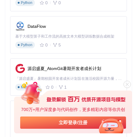
0
0
Python
ADMIN_PASSWORD
=DevStack@
2023
DATABASE_PASSWORD
=
$ADMIN_PASSWORD
RABBIT_PASSWORD
=
$ADMIN_PASSWORD
SERVICE_PASSWORD
=
$ADMIN_PASSWORD
DataFlow
# 网络配置（根据实际环境调整）
HOST_IP
基于大模型算子和工作流的高效文本大模型训练数据合成框架
=
192.168
.
100.10
FLOATING_RANGE
=
192.168
.
100.224
/
27
0
5
Python
# 组件定制（按需启用服务）
enable_service neutron q-l3 q-agt

enable_plugin octavia https://gitcode.com/gh_mirrors/octav
源启盛夏_AtomGit暑期开发者成长计划
disable_service heat cinder

「源启盛夏」暑期校园开发者成长计划旨在激活校园开源力量，通过积分激励、认证扶持、资源倾斜等形式，引导高校组织和开发者完成「入驻 — 建项目 — 做贡献 — 获认证 — 得资源」的完整闭环。无论你是想带领社团入驻平台的组织者，还是希望用代码贡献证明自己的开发者，都能在这里找到属于你的成长路径。
# 高级选项
LOGFILE
0
1
Markdown
LOG_COLOR
=
True
核心功能：3种典型部署模式
700万+用户深度参与代码创作，更多精彩内容等你共创
py-xiaozhi
1. 单节点开发环境
基于Python的Xiaozhi AI，适用于想要完整Xiaozhi体验而无需拥有专用硬件的用户。
立即登录/注册
0
1
适合功能验证和代码调试，所有服务运行在单一主机：
Python