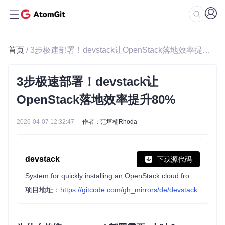
首页
/ 3步极速部署！devstack让OpenStack落地效率提升80%
3步极速部署！devstack让
OpenStack落地效率提升80%
2026-04-07 12:32:47
作者：范垣楠Rhoda
devstack
下载源代码
System for quickly installing an OpenStack cloud from upstream git for testing and development. Mirror of code maintained at opendev.org.
项目地址：
https://gitcode.com/gh_mirrors/de/devstack