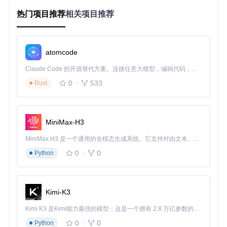
预期结果
：打开系统属性保护选项卡，点击"创建"按钮生
热门项目推荐
相关项目推荐
成还原点
⚠️
注意事项
：创建还原点需要至少1GB可用磁盘空间，建议在
卸载前关闭所有游戏和后台程序。
atomcode
💡
专家提示
：除系统还原点外，建议备份游戏存档和OptiScal
Claude Code 的开源替代方案。连接任意大模型，编辑代码，运行命令，自动验证 — 全自动执行。用 Rust 构建，极致性能。 ｜ An open-source alternative to Claude Code. Connect any LLM, edit code, run commands, and verify changes — autonomously. Built in Rust for speed. Get Started
er配置文件（通常位于游戏根目录的nvngx.ini）。
0
533
Rust
执行方案：三步彻底卸载流程
第一步：注册表残留定位与清理
自动清理流程
MiniMax-H3
操作目的
：移除OptiScaler添加的注册表项
执行命令
：双击运行
external/nvngx_dlss_sdk/reg
MiniMax H3 是一个通用的全模态生成系统。它支持对由文本、图像、视频和音频组成的多模态上下文进行统一理解，并能生成分辨率高达 2K、时长可达 15 秒的带原生立体声音频的视频。得益于面向任务泛化的系统设计，H3 在预训练阶段就已具备广泛的多模态上下文理解与生成能力，能够出色地执行复杂的多模态指令。
s/DisableSignatureOverride.reg
0
0
Python
预期结果
：系统提示"是否确认添加到注册表"，点击"是"后
完成清理
该操作将删除以下关键注册表项：
Kimi-K3
HKEY_LOCAL_MACHINE\SOFTWARE\NVIDIA Corporatio
Kimi K3 是Kimi能力最强的模型：这是一个拥有 2.8 万亿参数的混合专家（MoE）模型，具备原生视觉理解能力，并支持 100 万 token 的上下文窗口。
n\Global\{41FCC608-8496-4DEF-B43E-7D9BD675A6F
0
0
Python
F}