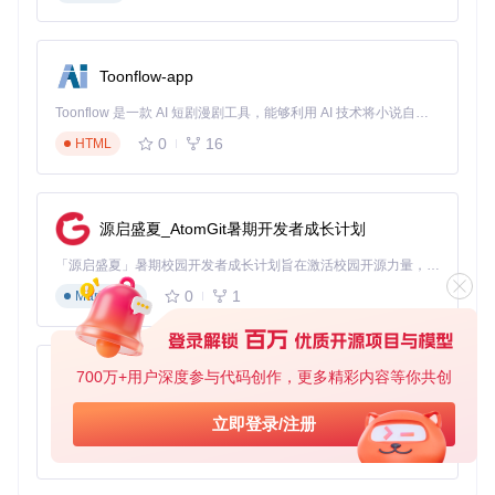
HKEY_LOCAL_MACHINE\SYSTEM\ControlSet001\Servi
ces\nvlddmkm\{41FCC608-8496-4DEF-B43E-7D9BD67
5A6FF}
Toonflow-app
手动清理验证
操作目的
：确认注册表项已完全删除
Toonflow 是一款 AI 短剧漫剧工具，能够利用 AI 技术将小说自动转化为剧本，并结合 AI 生成的图片和视频，实现高效的短剧创作。借助 Toonflow，可以轻松完成从文字到影像的全流程，让短剧制作变得更加智能与便捷。
执行命令
：
regedit
（按下Win+R输入）
预期结果
：在注册表编辑器中导航到上述路径，确认相关
0
16
HTML
项已不存在
OptiScaler质量设置界面，卸载前建议将所有设置恢复默认
源启盛夏_AtomGit暑期开发者成长计划
第二步：文件清理优先级排序
「源启盛夏」暑期校园开发者成长计划旨在激活校园开源力量，通过积分激励、认证扶持、资源倾斜等形式，引导高校组织和开发者完成「入驻 — 建项目 — 做贡献 — 获认证 — 得资源」的完整闭环。无论你是想带领社团入驻平台的组织者，还是希望用代码贡献证明自己的开发者，都能在这里找到属于你的成长路径。
按照以下优先级删除相关文件：
0
1
Markdown
核心程序文件
操作目的：移除OptiScaler主程序
700万+用户深度参与代码创作，更多精彩内容等你共创
AionUi
执行命令：删除游戏目录下的
nvngx.dll
预期结果：核心功能文件被移除
免费、本地、开源的 24/7 全天候 Cowork 应用，以及适用于 Gemini CLI、Claude Code、Codex、OpenCode、Qwen Code、Goose CLI、Auggie 等的 OpenClaw | 🌟 喜欢就点star吧
立即登录/注册
0
6
TypeScript
配置文件