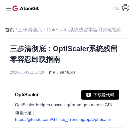
首页
/ 三步清彻底：OptiScaler系统残留零容忍卸载指南
三步清彻底：OptiScaler系统残留
零容忍卸载指南
2026-05-05 11:57:28
作者：廉皓灿Ida
OptiScaler
下载源代码
OptiScaler bridges upscaling/frame gen across GPUs. Supports DLSS2+/XeSS/FSR2+ inputs, replaces native upscalers, enables FSR-FG/XeFG on non-FG titles. Supports Nukem mod for DLSSG-to-FSR3 FG.
项目地址：
https://gitcode.com/GitHub_Trending/op/OptiScaler