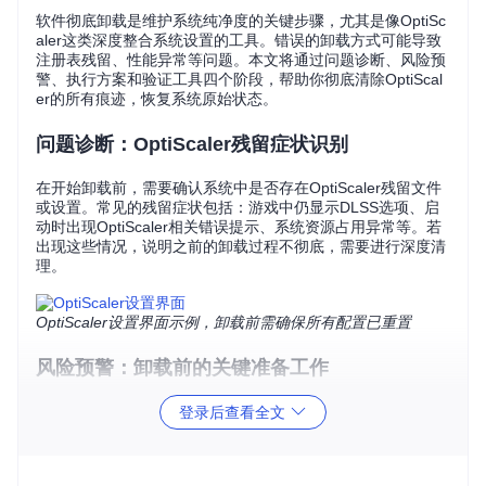
软件彻底卸载是维护系统纯净度的关键步骤，尤其是像OptiSc
aler这类深度整合系统设置的工具。错误的卸载方式可能导致
注册表残留、性能异常等问题。本文将通过问题诊断、风险预
警、执行方案和验证工具四个阶段，帮助你彻底清除OptiScal
er的所有痕迹，恢复系统原始状态。
问题诊断：OptiScaler残留症状识别
在开始卸载前，需要确认系统中是否存在OptiScaler残留文件
或设置。常见的残留症状包括：游戏中仍显示DLSS选项、启
动时出现OptiScaler相关错误提示、系统资源占用异常等。若
出现这些情况，说明之前的卸载过程不彻底，需要进行深度清
理。
OptiScaler设置界面示例，卸载前需确保所有配置已重置
风险预警：卸载前的关键准备工作
系统还原点创建步骤
登录后查看全文
操作目的
：防止卸载过程中出现意外导致系统故障
执行命令
：
systempropertiesprotection
（按下Win+
R输入）