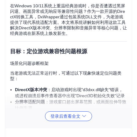
在Windows 10/11系统上重温经典游戏时，你是否遭遇过黑屏
闪退、画面异常或无响应等兼容性问题？作为一款开源的Dire
ctX转换工具，DxWrapper通过包装系统DLL文件，为老游戏
提供了现代系统适配方案。本文将系统讲解如何利用这款工具
解决DirectX版本冲突、分辨率限制和音频异常等核心问题，让
经典游戏在新系统上焕发新生。
目标：定位游戏兼容性问题根源
场景化问题诊断框架
当老游戏无法正常运行时，可通过以下现象快速定位问题类
型：
DirectX版本冲突
：启动游戏时出现"d3dxx.dll缺失"错误，
或进程崩溃后事件查看器中出现"Direct3D初始化失败"记录
分辨率适配问题
：游戏窗口超出屏幕范围，或画面拉伸导致
比例失调
音频系统不兼容
：游戏启动后无声，或出现周期性爆音、卡
登录后查看全文
顿
这些问题的本质是老游戏依赖的DirectX 7及更早版本接口在现
代系统中已被部分移除或修改。DxWrapper通过拦截API调用