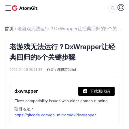
首页
/ 老游戏无法运行？DxWrapper让经典回归的5个关键步骤
老游戏无法运行？DxWrapper让经
典回归的5个关键步骤
2026-04-19 08:11:38
作者：邬祺芯Juliet
dxwrapper
下载源代码
Fixes compatibility issues with older games running on Windows 10/11 by wrapping DirectX dlls. Also allows loading custom libraries with the file extension .asi into game processes.
项目地址：
https://gitcode.com/gh_mirrors/dx/dxwrapper