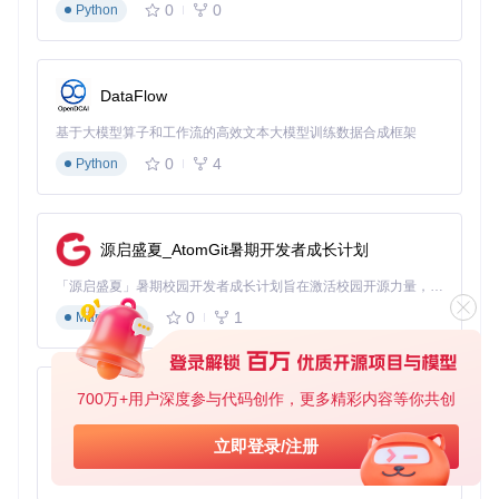
0
0
Python
[Dd7to9]
; 设置自定义分辨率为1920x1080
DdrawCustomWidth
 = 
1920
DdrawCustomHeight
 = 
1080
DataFlow
; 启用高宽比保持
KeepAspectRatio
 = 
1
基于大模型算子和工作流的高效文本大模型训练数据合成框架
; 禁用窗口边框
WindowModeBorder
 = 
0
0
4
Python
提示：对于4:3比例的老游戏，建议设置
DdrawCustomHei
ght = 1440
以保持画面比例
源启盛夏_AtomGit暑期开发者成长计划
步骤4：修复音频异常：DirectSound参数优化
「源启盛夏」暑期校园开发者成长计划旨在激活校园开源力量，通过积分激励、认证扶持、资源倾斜等形式，引导高校组织和开发者完成「入驻 — 建项目 — 做贡献 — 获认证 — 得资源」的完整闭环。无论你是想带领社团入驻平台的组织者，还是希望用代码贡献证明自己的开发者，都能在这里找到属于你的成长路径。
[dsound]
0
1
; 启用DirectSound包装
Markdown
EnableDsoundWrapper
 = 
1
; 设置音频采样率为44.1kHz
PrimaryBufferSamples
 = 
44100
; 启用音频缓冲优化
700万+用户深度参与代码创作，更多精彩内容等你共创
py-xiaozhi
BufferLength
 = 
100
; 检测并修复音频剪辑问题
基于Python的Xiaozhi AI，适用于想要完整Xiaozhi体验而无需拥有专用硬件的用户。
立即登录/注册
AudioClipDetection
 = 
1
0
1
Python
步骤5：验证与日志分析