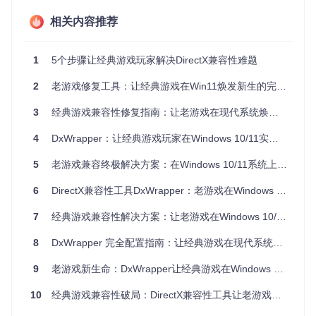
并转换为现代系统支持的接口格式，构建了兼容性适配层。
相关内容推荐
方案：DxWrapper核心功能解析
1
5个步骤让经典游戏玩家解决DirectX兼容性难题
技术原理与模块架构
2
老游戏修复工具：让经典游戏在Win11焕发新生的完美解决方案
DxWrapper采用分层设计，主要包含三个核心模块：
3
经典游戏兼容性修复指南：让老游戏在现代系统焕发新生
DDrawCompat层
：提供多版本DirectDraw兼容性支持，位
4
DxWrapper：让经典游戏玩家在Windows 10/11实现完美运行
于
DDrawCompat/v0.3.2
目录下，通过包装
ddraw.dll
实
现API转换
5
老游戏兼容终极解决方案：在Windows 10/11系统上修复经典游戏运行难题
配置系统
：基于
Settings/Settings.ini
文件实现功能开
关与参数调节，支持按游戏进程名差异化配置
6
DirectX兼容性工具DxWrapper：老游戏在Windows 10/11的焕新方案
注入加载器
：通过
Stub/stub.dll
实现目标进程注入，支
持加载
.asi
扩展模块
7
经典游戏兼容性解决方案：让老游戏在Windows 10/11焕发新生
特别值得注意的是项目中的
ddraw-testing
目录，包含了针
8
DxWrapper 完全配置指南：让经典游戏在现代系统重生
对不同DirectX接口的兼容性测试工具，可用于验证配置方案的
有效性。
9
老游戏新生命：DxWrapper让经典游戏在Windows 10/11焕发第二春
10
经典游戏兼容性破局：DirectX兼容性工具让老游戏在现代系统焕新
实施：五步配置法解决兼容性问题