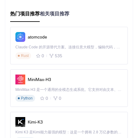
步骤1：环境准备与文件部署
从仓库克隆项目代码：
git clone https://gitcode.c
热门项目推荐
相关项目推荐
om/gh_mirrors/dx/dxwrapper
编译生成核心文件：
dxwrapper.dll
和配置模板
Setting
s.ini
将上述两个文件复制到游戏主程序所在目录
atomcode
根据游戏需求，选择性复制对应DirectX版本的包装DLL
Claude Code 的开源替代方案。连接任意大模型，编辑代码，运行命令，自动验证 — 全自动执行。用 Rust 构建，极致性能。 ｜ An open-source alternative to Claude Code. Connect any LLM, edit code, run commands, and verify changes — autonomously. Built in Rust for speed. Get Started
（如
d3d8.dll
、
dinput8.dll
）
步骤2：解决黑屏问题：DirectDraw版本转换实操
0
535
Rust
用文本编辑器打开游戏目录中的
dxwrapper.ini
定位
[Compatibility]
配置节，启用DirectDraw转换功
能：
MiniMax-H3
[Compatibility]
; 启用DirectDraw 7到Direct3D 9的转换
MiniMax H3 是一个通用的全模态生成系统。它支持对由文本、图像、视频和音频组成的多模态上下文进行统一理解，并能生成分辨率高达 2K、时长可达 15 秒的带原生立体声音频的视频。得益于面向任务泛化的系统设计，H3 在预训练阶段就已具备广泛的多模态上下文理解与生成能力，能够出色地执行复杂的多模态指令。
Dd7to9
 = 
1
0
0
; 禁用原始DirectDraw硬件加速
Python
DisableOriginalDDraw
 = 
1
保存文件后启动游戏，验证画面显示是否恢复正常
步骤3：突破分辨率限制：自定义显示参数配置
Kimi-K3
在
[Dd7to9]
配置节中添加以下参数：
Kimi K3 是Kimi能力最强的模型：这是一个拥有 2.8 万亿参数的混合专家（MoE）模型，具备原生视觉理解能力，并支持 100 万 token 的上下文窗口。