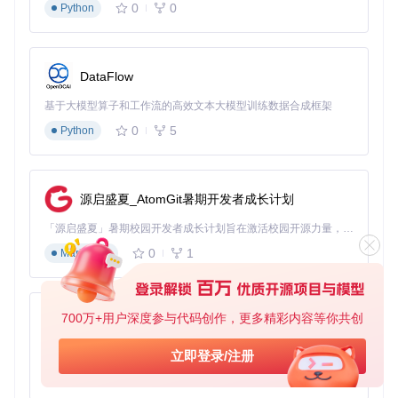
0
0
Python
求较高，但又希望保持内存效率的场合。无论是Node.js服务
端还是Web前端，它都值得您尝试并集成到您的应用中。现在
就来体验吧！
DataFlow
基于大模型算子和工作流的高效文本大模型训练数据合成框架
0
5
Python
源启盛夏_AtomGit暑期开发者成长计划
「源启盛夏」暑期校园开发者成长计划旨在激活校园开源力量，通过积分激励、认证扶持、资源倾斜等形式，引导高校组织和开发者完成「入驻 — 建项目 — 做贡献 — 获认证 — 得资源」的完整闭环。无论你是想带领社团入驻平台的组织者，还是希望用代码贡献证明自己的开发者，都能在这里找到属于你的成长路径。
0
1
Markdown
700万+用户深度参与代码创作，更多精彩内容等你共创
py-xiaozhi
基于Python的Xiaozhi AI，适用于想要完整Xiaozhi体验而无需拥有专用硬件的用户。
立即登录/注册
0
1
Python