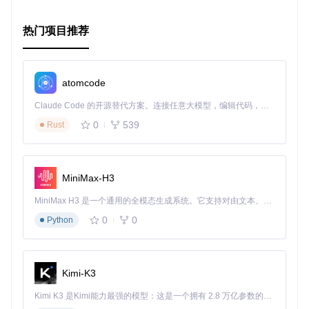
const
 tree = 
createKDTree
(points);

// 执行范围查询
热门项目推荐
tree.
range
(..., ..., 
function
(
idx
) {

console
.
log
(
'访问:'
, idx);

});

atomcode
// 近邻查询
console
.
log
(
'离[0,1,2]最近的点索引: '
, tree.
nn
([
0
,
1
,
2
]));

Claude Code 的开源替代方案。连接任意大模型，编辑代码，运行命令，自动验证 — 全自动执行。用 Rust 构建，极致性能。 ｜ An open-source alternative to Claude Code. Connect any LLM, edit code, run commands, and verify changes — autonomously. Built in Rust for speed. Get Started
0
539
Rust
// k-近邻查询
console
.
log
(
'离[0,1,2]最近的10个点索引: '
, tree.
knn
([
0
,
1
,
2
]
// 释放资源
MiniMax-H3
tree.
dispose
MiniMax H3 是一个通用的全模态生成系统。它支持对由文本、图像、视频和音频组成的多模态上下文进行统一理解，并能生成分辨率高达 2K、时长可达 15 秒的带原生立体声音频的视频。得益于面向任务泛化的系统设计，H3 在预训练阶段就已具备广泛的多模态上下文理解与生成能力，能够出色地执行复杂的多模态指令。
安装与依赖
0
0
Python
只需一行命令，即可将静态K-D树库添加到您的项目中：
Kimi-K3
Kimi K3 是Kimi能力最强的模型：这是一个拥有 2.8 万亿参数的混合专家（MoE）模型，具备原生视觉理解能力，并支持 100 万 token 的上下文窗口。
静态K-D树是处理高维数据查询的理想选择，尤其在对性能要