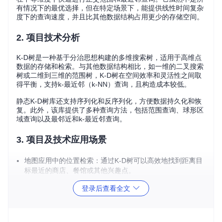
有情况下的最优选择，但在特定场景下，能提供线性时间复杂
度下的查询速度，并且比其他数据结构占用更少的存储空间。
2. 项目技术分析
K-D树是一种基于分治思想构建的多维搜索树，适用于高维点
数据的存储和检索。与其他数据结构相比，如一维的二叉搜索
树或二维到三维的范围树，K-D树在空间效率和灵活性之间取
得平衡，支持k-最近邻（k-NN）查询，且构造成本较低。
静态K-D树库还支持序列化和反序列化，方便数据持久化和恢
复。此外，该库提供了多种查询方法，包括范围查询、球形区
域查询以及最邻近和k-最近邻查询。
3. 项目及技术应用场景
地图应用中的位置检索：通过K-D树可以高效地找到距离目
标最近的商店、餐馆或其他兴趣点。
图像处理和计算机视觉：在高维特征空间中寻找相似图像或
登录后查看全文
物体。
数据挖掘与机器学习：用于快速聚类分析或构建索引。
游戏开发：实现游戏对象之间的碰撞检测。