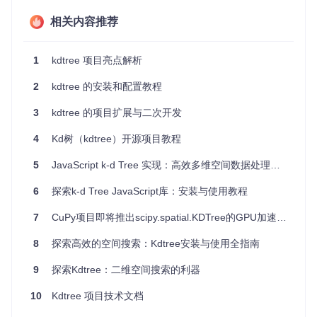
4. 项目特点
相关内容推荐
高效查询
: 支持线性时间复杂度的范围和最近邻查询。
节省空间
: 相对于其他数据结构，K-D树占用较少的内存资
1
kdtree 项目亮点解析
源。
跨平台兼容
: 可在Node.js和浏览器环境无缝运行。
2
kdtree 的安装和配置教程
易用API
: 提供简单直观的接口，便于集成到您的项目中。
3
kdtree 的项目扩展与二次开发
性能优越
: 经过实测对比，表现出良好的查询速度和内存管
理性能。
4
Kd树（kdtree）开源项目教程
使用示例
5
JavaScript k-d Tree 实现：高效多维空间数据处理的终极指南
以下是一段使用static-kdtree的JavaScript代码示例：
6
探索k-d Tree JavaScript库：安装与使用教程
7
CuPy项目即将推出scipy.spatial.KDTree的GPU加速版本
const
 createKDTree = 
require
(
'static-kdtree'
);

8
探索高效的空间搜索：Kdtree安装与使用全指南
// 创建点集合
const
 points = [

9
探索Kdtree：二维空间搜索的利器
// 点数据...
];

10
Kdtree 项目技术文档
// 构建K-D树