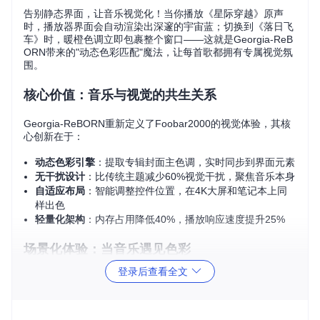
告别静态界面，让音乐视觉化！当你播放《星际穿越》原声
时，播放器界面会自动渲染出深邃的宇宙蓝；切换到《落日飞
车》时，暖橙色调立即包裹整个窗口——这就是Georgia-ReB
ORN带来的"动态色彩匹配"魔法，让每首歌都拥有专属视觉氛
围。
核心价值：音乐与视觉的共生关系
Georgia-ReBORN重新定义了Foobar2000的视觉体验，其核
心创新在于：
动态色彩引擎
：提取专辑封面主色调，实时同步到界面元素
无干扰设计
：比传统主题减少60%视觉干扰，聚焦音乐本身
自适应布局
：智能调整控件位置，在4K大屏和笔记本上同
样出色
轻量化架构
：内存占用降低40%，播放响应速度提升25%
场景化体验：当音乐遇见色彩
登录后查看全文
想象这样的场景：深夜播放坂本龙一的《Async》，播放器背
景逐渐晕染成专辑封面的冷灰色调，进度条泛着幽蓝微光，歌
词面板如悬浮的冰雕般呈现。切换到泰勒·斯威夫特的《198
9》，整个界面瞬间被明亮的粉色系包裹，专辑封面在动态光