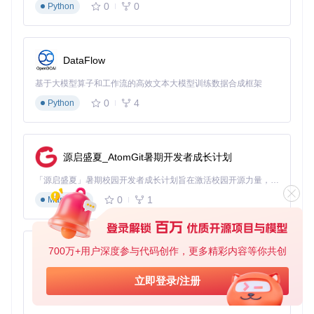
0
0
Python
ORN——让每首歌都拥有自己的色彩灵魂。
DataFlow
Georgia-ReBORN
下载源代码
基于大模型算子和工作流的高效文本大模型训练数据合成框架
A Clean · Full Dynamic Color Reborn · Foobar2000 player
0
4
Python
项目地址：
https://gitcode.com/gh_mirrors/ge/Georgia-
ReBORN
源启盛夏_AtomGit暑期开发者成长计划
「源启盛夏」暑期校园开发者成长计划旨在激活校园开源力量，通过积分激励、认证扶持、资源倾斜等形式，引导高校组织和开发者完成「入驻 — 建项目 — 做贡献 — 获认证 — 得资源」的完整闭环。无论你是想带领社团入驻平台的组织者，还是希望用代码贡献证明自己的开发者，都能在这里找到属于你的成长路径。
0
1
Markdown
700万+用户深度参与代码创作，更多精彩内容等你共创
py-xiaozhi
基于Python的Xiaozhi AI，适用于想要完整Xiaozhi体验而无需拥有专用硬件的用户。
立即登录/注册
0
1
Python