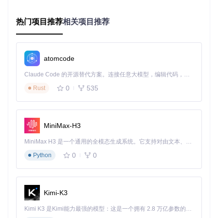
主题混搭三步法
基础主题选择
：从"北极珍珠"、"暗蓝黄昏"等11个预设中挑
热门项目推荐
相关项目推荐
选底色
动态效果叠加
：启用"霓虹边缘"或"渐变流动"等视觉特效
细节微调
：调整专辑封面圆角、控件透明度和动画速度
atomcode
Claude Code 的开源替代方案。连接任意大模型，编辑代码，运行命令，自动验证 — 全自动执行。用 Rust 构建，极致性能。 ｜ An open-source alternative to Claude Code. Connect any LLM, edit code, run commands, and verify changes — autonomously. Built in Rust for speed. Get Started
高级技巧：
0
535
Rust
按住Shift点击主题切换可保存当前配色方案
在设置面板开启"智能日夜模式"，自动匹配系统时间调整亮
度
编辑
georgia-reborn-custom.jsonc
文件可实现像素级
MiniMax-H3
自定义
MiniMax H3 是一个通用的全模态生成系统。它支持对由文本、图像、视频和音频组成的多模态上下文进行统一理解，并能生成分辨率高达 2K、时长可达 15 秒的带原生立体声音频的视频。得益于面向任务泛化的系统设计，H3 在预训练阶段就已具备广泛的多模态上下文理解与生成能力，能够出色地执行复杂的多模态指令。
3步快速上手
0
0
Python
克隆仓库：
git clone https://gitcode.com/gh_mir
rors/ge/Georgia-ReBORN
将
profile
文件夹复制到Foobar2000配置目录
Kimi-K3
在Foobar2000中启用"Georgia-ReBORN"主题
Kimi K3 是Kimi能力最强的模型：这是一个拥有 2.8 万亿参数的混合专家（MoE）模型，具备原生视觉理解能力，并支持 100 万 token 的上下文窗口。
现在，让你的音乐不仅能被听见，更能被看见。Georgia-ReB