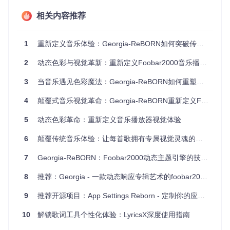
影中微微旋转——这不是科幻电影，而是Georgia-ReBORN的
相关内容推荐
日常体验。
1
重新定义音乐体验：Georgia-ReBORN如何突破传统播放器界面局限
在图书馆模式下，专辑墙会根据音乐风格自动分组配色；创建
播放列表时，系统会推荐匹配当前曲目的主题色调。无论是工
2
动态色彩与视觉革新：重新定义Foobar2000音乐播放体验
作学习时的专注模式，还是派对场景的霓虹模式，界面始终与
音乐情绪保持同步。
3
当音乐遇见色彩魔法：Georgia-ReBORN如何重塑你的听觉视觉双重体验
技术亮点：5大核心体验升级
4
颠覆式音乐视觉革命：Georgia-ReBORN重新定义Foobar2000体验
5
动态色彩革命：重新定义音乐播放器视觉体验
Georgia-ReBORN将复杂技术转化为直观体验：
6
颠覆传统音乐体验：让每首歌拥有专属视觉灵魂的播放器主题
色彩提取算法
：0.3秒内完成专辑封面色彩分析，支持渐变
色彩映射
7
Georgia-ReBORN：Foobar2000动态主题引擎的技术实现与应用指南
主题引擎
：11种基础主题×8种风格选项=88种预设组合
响应式设计
：从13寸笔记本到27寸4K显示器均保持最佳比
8
推荐：Georgia - 一款动态响应专辑艺术的foobar2000主题
例
低资源占用
：CPU使用率低于5%，兼容老旧设备
9
推荐开源项目：App Settings Reborn - 定制你的应用程序体验
模块化架构
：支持单独禁用组件，自定义程度达90%
10
解锁歌词工具个性化体验：LyricsX深度使用指南
自定义指南：打造你的专属音乐界面