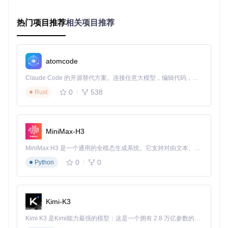
喻：
热门项目推荐
相关项目推荐
想象XAPK是一个装满各种礼物的大礼盒（主程序APK+资源文
件），而你的安卓设备只认识标准的礼品盒（普通APK）。这
个工具就像一位专业的礼品包装师：
atomcode
打开礼盒
：解析XAPK文件结构，分离主程序和资源
整理物品
：智能识别并整合不同CPU架构、分辨率的资源
Claude Code 的开源替代方案。连接任意大模型，编辑代码，运行命令，自动验证 — 全自动执行。用 Rust 构建，极致性能。 ｜ An open-source alternative to Claude Code. Connect any LLM, edit code, run commands, and verify changes — autonomously. Built in Rust for speed. Get Started
重新包装
：将所有内容重组为标准APK格式
盖章认证
：自动完成应用签名，确保设备信任
0
538
Rust
这个过程中，工具采用了特殊的资源合并算法，能在保证应用
完整性的同时，优化安装包体积，平均减少15-20%的存储空
间占用。
MiniMax-H3
四、实战案例：不同用户的成功经验
MiniMax H3 是一个通用的全模态生成系统。它支持对由文本、图像、视频和音频组成的多模态上下文进行统一理解，并能生成分辨率高达 2K、时长可达 15 秒的带原生立体声音频的视频。得益于面向任务泛化的系统设计，H3 在预训练阶段就已具备广泛的多模态上下文理解与生成能力，能够出色地执行复杂的多模态指令。
0
0
Python
开发者视角：简化测试流程
独立开发者小陈分享："我在测试应用兼容性时，需要在各种
设备上安装。这个工具帮我快速将XAPK转为标准APK，省去
Kimi-K3
了手动提取资源的麻烦，测试效率提高了40%。"
Kimi K3 是Kimi能力最强的模型：这是一个拥有 2.8 万亿参数的混合专家（MoE）模型，具备原生视觉理解能力，并支持 100 万 token 的上下文窗口。
使用技巧：
python xapktoapk.py --keep-resources ap