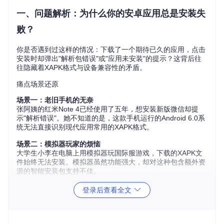
一、问题解析：为什么你的安卓应用总是安装失
败？
你是否遇到过这样的情况：下载了一个期待已久的应用，点击
安装时却弹出"解析包错误"或"应用未安装"的提示？这背后往
往隐藏着XAPK格式与设备兼容性的矛盾。
痛点场景还原
场景一：老旧手机的无奈
张阿姨的红米Note 4已经使用了五年，想安装新版微信却提
示"解析错误"。她不知道的是，这款手机运行的Android 6.0系
统无法直接识别现代应用常用的XAPK格式。
场景二：模拟器玩家的烦恼
大学生小李在电脑上用模拟器玩国际服游戏，下载的XAPK文
件始终无法安装。模拟器虽然功能强大，却对这种包含额外资
源的智能安装包支持不佳。
场景三：企业设备的限制
登录后查看全文
某公司IT管理员王工需要为数十台工作手机部署定制应用，却
发现XAPK格式无法通过企业移动设备管理系统批量安装，严
重影响工作效率。