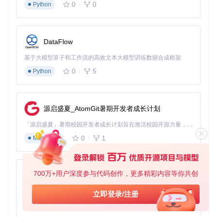
p.xapk
0
0
Python
这个命令会保留所有原始资源，适合需要完整测试的开发场
景。
普通用户视角：老旧设备复活
DataFlow
退休教师刘大爷的三星S7通过这个工具获得了新生："原本以
为手机要淘汰了，现在能安装新版应用，又能再用两年。操作
基于大模型算子和工作流的高效文本大模型训练数据合成框架
很简单，就像打开一个普通文件一样。"
0
5
Python
使用技巧：将XAPK文件拖放到工具目录，双击运行转换脚本
（Windows系统）。
企业IT视角：批量部署解决方案
源启盛夏_AtomGit暑期开发者成长计划
某连锁餐饮企业IT主管赵经理说："我们有200多台工作平板，
「源启盛夏」暑期校园开发者成长计划旨在激活校园开源力量，通过积分激励、认证扶持、资源倾斜等形式，引导高校组织和开发者完成「入驻 — 建项目 — 做贡献 — 获认证 — 得资源」的完整闭环。无论你是想带领社团入驻平台的组织者，还是希望用代码贡献证明自己的开发者，都能在这里找到属于你的成长路径。
这个工具帮我们解决了XAPK批量部署的难题。配合脚本批量
0
1
Markdown
处理，原本需要一整天的工作现在2小时就能完成。"
使用技巧：
find ./xapk_files -name "*.xapk" -exec
python xapktoapk.py {} \;
700万+用户深度参与代码创作，更多精彩内容等你共创
这条命令可以批量转换一个目录下的所有XAPK文件。
py-xiaozhi
基于Python的Xiaozhi AI，适用于想要完整Xiaozhi体验而无需拥有专用硬件的用户。
五、进阶技巧：让转换效果更上一层楼
立即登录/注册
0
1
Python
自定义签名配置