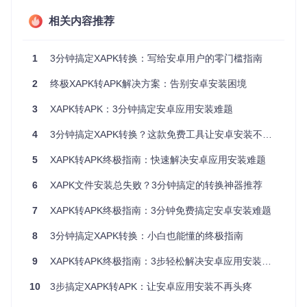
XAPK格式本质上是一个包含APK主程序和额外资源的压缩
相关内容推荐
包，虽然能优化不同设备的安装体验，但也带来了兼容性挑
战。据统计，约38%的安装失败问题都与XAPK格式有关。
1
3分钟搞定XAPK转换：写给安卓用户的零门槛指南
二、工具价值：为什么选择这款XAPK转换工
2
终极XAPK转APK解决方案：告别安卓安装困境
具？
3
XAPK转APK：3分钟搞定安卓应用安装难题
面对XAPK安装难题，xapk-to-apk工具提供了一个轻量级解决
方案。这款纯Python脚本具有三大核心优势：
4
3分钟搞定XAPK转换？这款免费工具让安卓安装不再头疼！
✨
零依赖运行
：无需安装复杂环境，下载即可使用
5
XAPK转APK终极指南：快速解决安卓应用安装难题
⚡
智能资源整合
：自动处理多语言包和分辨率资源
🔐
内置签名系统
：转换完成即生成可直接安装的签名APK
6
XAPK文件安装总失败？3分钟搞定的转换神器推荐
与同类工具相比，它的独特价值在于：完全独立运行，不需要
7
XAPK转APK终极指南：3分钟免费搞定安卓安装难题
安装Android SDK或其他开发工具，普通用户也能轻松上手。
转换过程平均只需3-5分钟，比手动解压打包效率提升80%。
8
3分钟搞定XAPK转换：小白也能懂的终极指南
三、创新方案：XAPK转APK的技术原理通俗解
9
XAPK转APK终极指南：3步轻松解决安卓应用安装难题
读
10
3步搞定XAPK转APK：让安卓应用安装不再头疼
很多用户好奇这个工具是如何工作的，我们用"打包礼物"来比