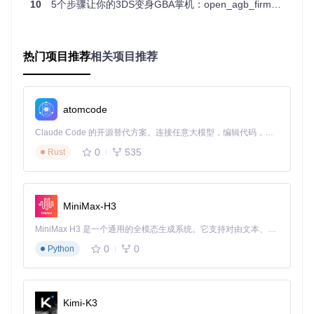
10
5个步骤让你的3DS变身GBA掌机：open_agb_firm深度指南
复古游戏收藏管理
对于游戏收藏家而言，open_agb_firm提供了一个便捷的方式
来管理和运行GBA游戏库。通过SD卡组织游戏文件，配合自
热门项目推荐
相关项目推荐
动保存类型配置，玩家可以轻松切换不同游戏，无需担心存档
兼容性问题。
自制软件开发测试
atomcode
开发者可以利用open_agb_firm测试GBA自制软件。其原生硬
Claude Code 的开源替代方案。连接任意大模型，编辑代码，运行命令，自动验证 — 全自动执行。用 Rust 构建，极致性能。 ｜ An open-source alternative to Claude Code. Connect any LLM, edit code, run commands, and verify changes — autonomously. Built in Rust for speed. Get Started
件支持确保了测试环境与实际GBA设备高度一致，有助于发现
潜在的硬件兼容性问题。
0
535
Rust
教育场景应用
在教育环境中，open_agb_firm可用于展示复古游戏开发技
MiniMax-H3
术。学生可以通过修改配置文件，直观了解不同硬件参数对游
戏表现的影响，加深对嵌入式系统的理解。
MiniMax H3 是一个通用的全模态生成系统。它支持对由文本、图像、视频和音频组成的多模态上下文进行统一理解，并能生成分辨率高达 2K、时长可达 15 秒的带原生立体声音频的视频。得益于面向任务泛化的系统设计，H3 在预训练阶段就已具备广泛的多模态上下文理解与生成能力，能够出色地执行复杂的多模态指令。
进阶探索：深入open_agb_firm的高级应用
0
0
Python
配置参数优化
open_agb_firm的配置文件提供了丰富的参数选项，以下是几
Kimi-K3
个关键参数的优化建议：