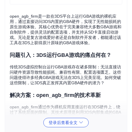
open_agb_firm是一款在3DS平台上运行GBA游戏的裸机应
用，通过直接访问3DS内置的GBA硬件，实现了无性能损耗的
原生游戏体验。其核心优势在于完美兼容绝大多数GBA游戏和
自制软件，提供灵活的配置选项，并支持从SD卡直接启动游
戏。无论是复古游戏爱好者还是自制软件开发者，都能通过该
工具在3DS上获得原汁原味的GBA游戏体验。
问题引入：3DS运行GBA游戏的痛点何在？
传统3DS虚拟控制台运行GBA游戏存在诸多限制：无法直接访
问硬件资源导致性能损耗、兼容性有限、配置选项匮乏。这些
问题使得许多经典GBA游戏无法在3DS上完美呈现。如何突破
这些限制，让3DS真正发挥其内置GBA硬件的潜力？
解决方案：open_agb_firm的技术革新
open_agb_firm通过作为裸机应用直接运行在3DS硬件上，绕
过了系统层面的限制。其技术原理是利用3DS内部集成的GBA
处理器，直接与硬件交互，实现零模拟开销。这种架构不仅保
登录后查看全文
留了GBA游戏的原始性能，还提供了丰富的自定义选项，让用
户能够根据个人需求调整游戏体验。