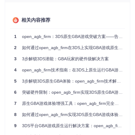
实施步骤：从准备到验证的完整流程
相关内容推荐
准备阶段
首先确保你的3DS已安装Luma3DS或fastboot3DS自定义固
件。然后获取项目文件，通过版本控制工具克隆仓库，确保包
1
open_agb_firm：3DS原生GBA游戏突破方案——告别兼容性困扰的终极解决之道
含所有子模块。准备一张容量至少为1GB的SD卡，并备份其
中重要数据。
2
如何通过open_agb_firm在3DS上实现GBA游戏原生运行？
执行阶段
3
3步解锁3DS潜能：GBA玩家的硬件级解决方案
第一步，在计算机上编译项目文件，使用发布模式进行构建。
4
open_agb_firm技术指南：在3DS上原生运行GBA游戏的完整方案
第二步，将生成的固件文件复制到SD卡的指定目录。第三
步，将项目中的配置文件夹复制到SD卡根目录。最后，在3DS
5
3步解锁3DS原生GBA体验：open_agb_firm技术解析与实践指南
启动时通过特定按键组合选择open_agb_firm。
验证阶段
6
突破硬件限制：open_agb_firm实现3DS原生GBA游戏全流程指南
启动3DS后，检查是否能够看到open_agb_firm的启动界面。
7
原生GBA游戏体验增强工具：open_agb_firm完全配置指南
进入文件浏览器，选择一个GBA游戏文件尝试运行。确认游戏
能够正常启动，声音和画面输出正常。测试几个基本操作，如
8
如何通过open_agb_firm实现3DS原生GBA游戏体验的全面优化
保存游戏和加载存档，确保功能正常。
9
3DS平台GBA游戏原生运行解决方案：open_agb_firm技术指南
场景拓展：open_agb_firm的多元应用