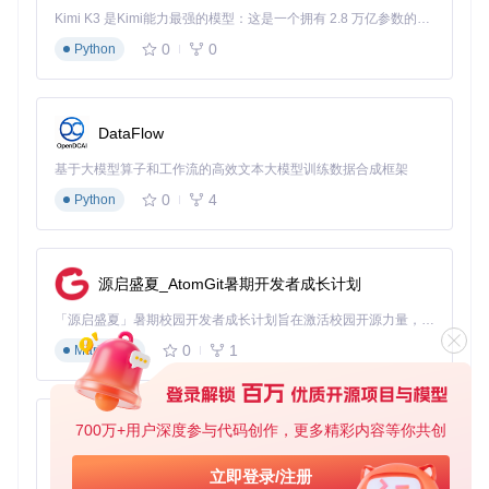
Kimi K3 是Kimi能力最强的模型：这是一个拥有 2.8 万亿参数的混合专家（MoE）模型，具备原生视觉理解能力，并支持 100 万 token 的上下文窗口。
参
0
0
作用
最佳实践
Python
数
对像素艺术风格游戏使用"none"模式保
sc
控制视频
持原汁原味，对3D游戏使用"bilinea
ale
缩放方式
r
r"获得更平滑效果
DataFlow
col
基于大模型算子和工作流的高效文本大模型训练数据合成框架
模拟不同
在3DS XL上使用"GB Micro"配置可获
or
设备的色
得更鲜艳的色彩，在标准3DS上尝试"N
Pr
0
4
Python
ofil
彩表现
DS"配置
e
调节画面
ga
室内环境建议设置为1.8，户外强光环
亮度和对
m
源启盛夏_AtomGit暑期开发者成长计划
境可提高至2.2
ma
比度
「源启盛夏」暑期校园开发者成长计划旨在激活校园开源力量，通过积分激励、认证扶持、资源倾斜等形式，引导高校组织和开发者完成「入驻 — 建项目 — 做贡献 — 获认证 — 得资源」的完整闭环。无论你是想带领社团入驻平台的组织者，还是希望用代码贡献证明自己的开发者，都能在这里找到属于你的成长路径。
高级应用技巧
0
1
Markdown
动态存档管理
：通过修改配置文件中的存档路径，实现多个游
戏存档的自动分类管理。结合3DS的文件管理功能，可以轻松
备份和恢复不同游戏的存档。
700万+用户深度参与代码创作，更多精彩内容等你共创
py-xiaozhi
性能监控与优化
：利用open_agb_firm的隐藏调试功能，监控
游戏运行时的资源占用情况。根据监控数据调整CPU频率和内
基于Python的Xiaozhi AI，适用于想要完整Xiaozhi体验而无需拥有专用硬件的用户。
立即登录/注册
存分配，优化大型游戏的运行流畅度。