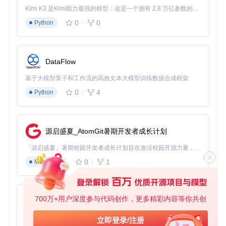
将文件按"应用名_日期_版本号.apk"格式整理，大幅提升测试
Kimi K3 是Kimi能力最强的模型：这是一个拥有 2.8 万亿参数的混合专家（MoE）模型，具备原生视觉理解能力，并支持 100 万 token 的上下文窗口。
效率。
0
0
Python
手机爱好者的应用备份整理
一位喜欢体验各类应用的手机用户，电脑中存储了大量从不同
渠道获取的APK文件。使用ApkShellExt2后，他可以通过图标
快速识别应用，利用右键菜单直接跳转到应用商店查看详情，
DataFlow
避免安装到恶意应用，同时通过自定义命名规则将备份文件整
基于大模型算子和工作流的高效文本大模型训练数据合成框架
理得井井有条。
0
4
Python
常见问题解决：让工具始终稳定运行
图标不显示？三招快速排查
检查.NET Framework版本
：确保系统已安装.NET Frame
源启盛夏_AtomGit暑期开发者成长计划
work 4.5或更高版本，可通过"控制面板→程序→程序和功
「源启盛夏」暑期校园开发者成长计划旨在激活校园开源力量，通过积分激励、认证扶持、资源倾斜等形式，引导高校组织和开发者完成「入驻 — 建项目 — 做贡献 — 获认证 — 得资源」的完整闭环。无论你是想带领社团入驻平台的组织者，还是希望用代码贡献证明自己的开发者，都能在这里找到属于你的成长路径。
能"查看已安装组件。
重启资源管理器
：运行
restart_explorer.bat
或按
Ctr
0
1
Markdown
l+Shift+Esc
打开任务管理器，找到"Windows资源管理
器"进程并重启。
确认权限设置
：安装脚本需要管理员权限，若之前未以管
700万+用户深度参与代码创作，更多精彩内容等你共创
理员身份运行，可重新执行安装程序。
py-xiaozhi
如何卸载扩展？彻底清理不留痕迹
基于Python的Xiaozhi AI，适用于想要完整Xiaozhi体验而无需拥有专用硬件的用户。
立即登录/注册
执行
ApkShellext2/Resources/uninstall.bat
即可完全