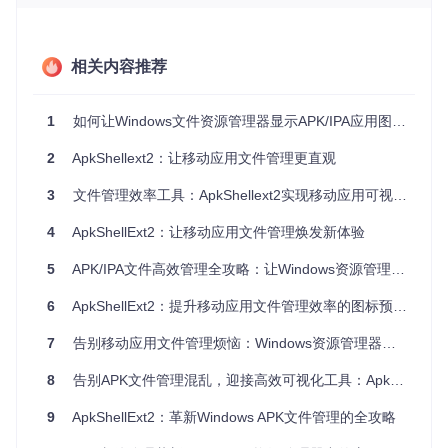
核心功能：不止于图标显示的全方位增强
相关内容推荐
多格式应用图标自动提取
支持APK、IPA、APPX、APPXBUNDLE等主流移动应用格
式，自动分析文件内部结构，提取最高分辨率图标。无论是圆
1
如何让Windows文件资源管理器显示APK/IPA应用图标？ApkShellext2完整使用指南
形、方形还是异形图标，都能准确显示在资源管理器中，让文
件列表一目了然。
2
ApkShellext2：让移动应用文件管理更直观
鼠标悬停信息提示
3
文件管理效率工具：ApkShellext2实现移动应用可视化管理
无需打开文件，只需将鼠标悬停在应用文件上，即可显示应用
4
ApkShellExt2：让移动应用文件管理焕发新体验
名称、包名、版本号、文件大小等关键信息。对于需要快速筛
选特定版本应用的场景，这一功能尤为实用。
5
APK/IPA文件高效管理全攻略：让Windows资源管理器秒显应用图标
右键菜单功能扩展
6
ApkShellExt2：提升移动应用文件管理效率的图标预览工具
在资源管理器中右键点击应用文件，可直接使用批量重命名、
应用商店跳转等功能。重命名支持自定义模板，如"[应用名称]
7
告别移动应用文件管理烦恼：Windows资源管理器增强工具ApkShellExt2全攻略
_[版本号].apk"，让文件整理更加规范化。
8
告别APK文件管理混乱，迎接高效可视化工具：ApkShellExt2提升Windows文件管理效率方案
三步完成安装：从源码到可用的快速部署
9
ApkShellExt2：革新Windows APK文件管理的全攻略
1. 获取项目源码