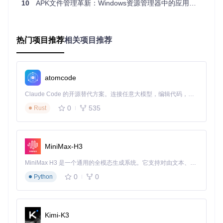
10
APK文件管理革新：Windows资源管理器中的应用图标显示全攻略
git 
clone
💡 提示：确保本地已安装Git工具，若未安装可从Git官网下载
热门项目推荐
相关项目推荐
并配置环境变量。
2. 运行安装脚本
进入项目目录下的
ApkShellext2/Resources/
文件夹，右键
atomcode
点击
install.bat
，选择"以管理员身份运行"。脚本会自动注
册资源管理器扩展，无需手动配置注册表。
Claude Code 的开源替代方案。连接任意大模型，编辑代码，运行命令，自动验证 — 全自动执行。用 Rust 构建，极致性能。 ｜ An open-source alternative to Claude Code. Connect any LLM, edit code, run commands, and verify changes — autonomously. Built in Rust for speed. Get Started
3. 重启资源管理器
0
535
Rust
同样在
Resources
目录下，双击运行
restart_explorer.ba
t
，该脚本会重启Windows资源管理器进程，使扩展立即生
效。
MiniMax-H3
场景化使用案例：不同用户的效率提升方案
MiniMax H3 是一个通用的全模态生成系统。它支持对由文本、图像、视频和音频组成的多模态上下文进行统一理解，并能生成分辨率高达 2K、时长可达 15 秒的带原生立体声音频的视频。得益于面向任务泛化的系统设计，H3 在预训练阶段就已具备广泛的多模态上下文理解与生成能力，能够出色地执行复杂的多模态指令。
0
0
Python
移动应用开发者的测试包管理
某安卓开发者需要在电脑上管理数十个测试版本的APK文件，
通过ApkShellExt2的图标预览和悬停信息功能，无需安装即可
Kimi-K3
快速识别每个包的版本号和功能特性，配合批量重命名功能，