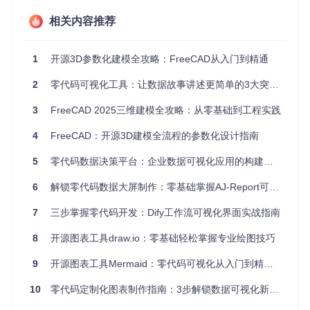
实时预览区域，实现所见即所得的零代码自定义图表制作
相关内容推荐
业务数据可视化技巧：从数据到决策的桥梁
在实际业务中，我们常常面临这样的问题：如何将枯燥的数据
1
开源3D参数化建模全攻略：FreeCAD从入门到精通
转化为决策者能够快速理解的图表？关键在于选择合适的可视
化方式，并突出展示核心指标。
2
零代码可视化工具：让数据故事讲述更简单的3大突破+5步上手指南
我曾为一个销售团队制作月度业绩报告。最初使用传统的表格
展示数据，效果平平。后来改用了对比柱状图和趋势线结合的
3
FreeCAD 2025三维建模全攻略：从零基础到工程实践
方式，不仅直观展示了各区域的销售业绩，还突出了同比和环
比变化。这个简单的改变让销售总监在会议上一眼就发现了某
4
FreeCAD：开源3D建模全流程的参数化设计指南
个区域的异常增长，并及时调整了销售策略。
5
零代码数据决策平台：企业数据可视化应用的构建指南
💡 技巧：在制作业务图表时，始终问自己三个问题：这个图表
要传达什么核心信息？谁是目标受众？他们最关心什么指标？
6
解锁零代码数据大屏制作：零基础掌握AJ-Report可视化工具
这三个问题将帮助你选择最合适的图表类型和展示方式。
7
三步掌握零代码开发：Dify工作流可视化界面实战指南
数据可视化工具的核心功能解析
8
开源图表工具draw.io：零基础轻松掌握专业绘图技巧
自定义图表制作的核心功能：满足个性化需求
9
开源图表工具Mermaid：零代码可视化从入门到精通指南
传统图表工具提供的模板往往难以满足特定业务场景的需求。
而现代数据可视化工具通过以下核心功能，让自定义图表制作
10
零代码定制化图表制作指南：3步解锁数据可视化新范式
变得简单：