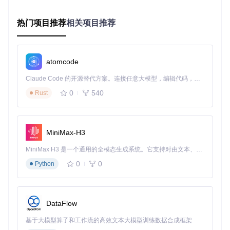
灵活的图层管理：允许用户像使用Photoshop一样管理图
表元素，调整层级关系和显示顺序。
热门项目推荐
相关项目推荐
丰富的属性配置：从颜色、字体到数据绑定，每一个细节
都可以精确控制。
智能数据处理：自动识别数据类型，提供合适的可视化建
议。
atomcode
我曾经需要制作一个展示产品市场份额随时间变化的图表，传
Claude Code 的开源替代方案。连接任意大模型，编辑代码，运行命令，自动验证 — 全自动执行。用 Rust 构建，极致性能。 ｜ An open-source alternative to Claude Code. Connect any LLM, edit code, run commands, and verify changes — autonomously. Built in Rust for speed. Get Started
统工具只能提供简单的折线图或饼图。而使用现代可视化工
0
540
Rust
具，我能够创建一个结合面积图和气泡图的混合图表，既展示
了总体趋势，又突出了各产品的相对份额。
数据可视化工作流程：从数据到图表的完整路径
MiniMax-H3
一个高效的数据可视化工具应该提供清晰的工作流程，帮助用
户从原始数据到最终图表的无缝过渡。典型的工作流程包括：
MiniMax H3 是一个通用的全模态生成系统。它支持对由文本、图像、视频和音频组成的多模态上下文进行统一理解，并能生成分辨率高达 2K、时长可达 15 秒的带原生立体声音频的视频。得益于面向任务泛化的系统设计，H3 在预训练阶段就已具备广泛的多模态上下文理解与生成能力，能够出色地执行复杂的多模态指令。
0
0
Python
数据导入与清洗：支持多种数据格式，提供基本的数据清
洗功能。
图表类型选择：根据数据特点和分析目标推荐合适的图表
类型。
DataFlow
自定义配置：调整图表样式、颜色、标签等元素。
交互与探索：添加筛选、钻取等交互功能，方便数据探
基于大模型算子和工作流的高效文本大模型训练数据合成框架
索。