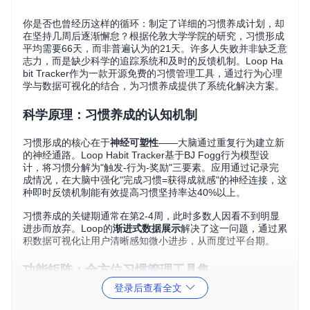
你是否也曾经历这样的循环：制定了详细的习惯养成计划，却
在坚持几周后逐渐懈怠？根据伦敦大学学院的研究，习惯形成
平均需要66天，而非普遍认为的21天。许多人失败并非缺乏意
志力，而是缺少科学的追踪系统和及时的反馈机制。Loop Ha
bit Tracker作为一款开源免费的习惯管理工具，通过行为心理
学与数据可视化的结合，为习惯养成提供了系统化解决方案。
科学原理：习惯养成的认知机制
习惯形成的核心在于
神经可塑性
——大脑通过重复行为建立新
的神经通路。Loop Habit Tracker基于BJ Fogg行为模型设
计，将习惯分解为"触发-行为-奖励"三要素。应用通过记录完
成情况，在大脑中强化"完成习惯=获得成就感"的神经连接，这
种即时反馈机制能有效提高习惯坚持率达40%以上。
习惯养成的关键期通常在第2-4周，此时多数人因看不到明显
进步而放弃。Loop的
渐进式数据展示
解决了这一问题，通过累
积数据可视化让用户清晰感知微小进步，从而度过平台期。
功能矩阵：全方位习惯管理工具集
登录后查看全文
多维度习惯记录系统