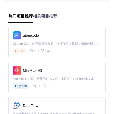
Loop支持多种习惯类型记录，包括二元型（完成/未完成）、
量化型（如阅读页数）和区间型（如跑步距离）。这种
灵活的
记录框架
能满足不同习惯的追踪需求，无论是培养"每日阅
热门项目推荐
相关项目推荐
读"这样的量化习惯，还是"冥想"这样的定性习惯。
图：Loop Habit Tracker习惯列表界面，展示多种习惯类型的
追踪记录，包含完成状态和量化数据
atomcode
习惯评分体系解析
Claude Code 的开源替代方案。连接任意大模型，编辑代码，运行命令，自动验证 — 全自动执行。用 Rust 构建，极致性能。 ｜ An open-source alternative to Claude Code. Connect any LLM, edit code, run commands, and verify changes — autonomously. Built in Rust for speed. Get Started
0
540
Rust
应用独创的
习惯得分算法
综合考虑完成频率、连续性和难度系
数，生成0-100分的习惯评分。这一数值化指标不仅直观反映
习惯养成质量，还能通过月度、年度增长率展示长期趋势，为
用户提供持续改进的动力。
MiniMax-H3
图：月度习惯评分趋势图，显示习惯养成过程中的进步轨迹，
MiniMax H3 是一个通用的全模态生成系统。它支持对由文本、图像、视频和音频组成的多模态上下文进行统一理解，并能生成分辨率高达 2K、时长可达 15 秒的带原生立体声音频的视频。得益于面向任务泛化的系统设计，H3 在预训练阶段就已具备广泛的多模态上下文理解与生成能力，能够出色地执行复杂的多模态指令。
帮助用户把握长期变化
0
0
Python
时间模式分析工具
Loop提供
多维度时间视图
，包括日/周/月历视图和年度趋势
图。用户可以直观看到习惯执行的时间分布特征，识别最佳执
DataFlow
行时段。例如通过分析发现阅读习惯在周末完成率更高，可据
此调整计划，提高整体坚持度。