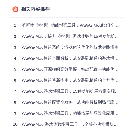
场景三：视觉体验优化
相关内容推荐
问题
：动态天气变化影响画面表现与截图效果
解决方案
：应用AlwaysSunny模组锁定晴朗天气，配合AntiDit
her模组消除画面抖动，提升视觉一致性。
1
革新性《鸣潮》功能增强工具：WuWa-Mod模组全方位应用指南
实施指南
2
WuWa-Mod：提升《鸣潮》游戏体验的15种功能扩展方案
环境准备
3
WuWa-Mod模组系统：游戏体验优化的技术实践指南
操作要点
：确保游戏客户端已关闭，避免文件锁定导致的复制
4
WuWa-Mod模组全面解析：从安装到精通的游戏增强实战指南
失败
5
WuWa-Mod开源模组高效掌握：实战配置与功能优化指南
获取项目资源
6
WuWa-Mod模组革新指南：从安装到精通的全方位实战手册
git 
clone
7
WuWa-Mod游戏增强工具：15种功能扩展方案实现《鸣潮》颠覆式体验
预期效果：本地生成wuwa-mod目录，包含完整项目文件结构
8
WuWa-Mod模组配置全攻略：从功能解析到场景应用的完整指南
定位游戏安装目录 典型路径：
Wuthering Waves\Wuthe
ring Waves Game\Client\Content\Paks
提示：通过
9
WuWa-Mod游戏增强工具：功能拓展与场景化应用指南
Steam右键游戏属性可快速定位安装目录
10
WuWa-Mod 游戏体验增强工具：5个核心功能模块配置指南
配置模组目录 在Paks文件夹内创建
~mod
子目录（若不存