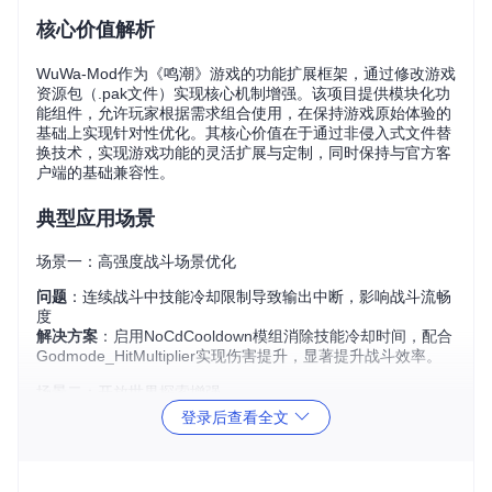
核心价值解析
WuWa-Mod作为《鸣潮》游戏的功能扩展框架，通过修改游戏
资源包（.pak文件）实现核心机制增强。该项目提供模块化功
能组件，允许玩家根据需求组合使用，在保持游戏原始体验的
基础上实现针对性优化。其核心价值在于通过非侵入式文件替
换技术，实现游戏功能的灵活扩展与定制，同时保持与官方客
户端的基础兼容性。
典型应用场景
场景一：高强度战斗场景优化
问题
：连续战斗中技能冷却限制导致输出中断，影响战斗流畅
度
解决方案
：启用NoCdCooldown模组消除技能冷却时间，配合
Godmode_HitMultiplier实现伤害提升，显著提升战斗效率。
场景二：开放世界探索增强
登录后查看全文
问题
：长时间探索中体力限制与资源收集效率低下
解决方案
：组合InfStamina与AutoPickTreasure模组，实现无
限体力探索与自动资源收集，减少重复操作。