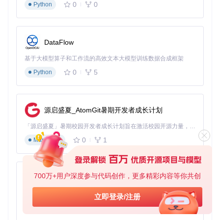
方案一：高效战斗组合
0
0
Python
NoCdCooldown（无冷却）+ Godmode_HitMultiplierX15
（15倍伤害）
适用场景：BOSS战与高难度副本
DataFlow
配置要点：确保两个模组文件名称按字母顺序排列
基于大模型算子和工作流的高效文本大模型训练数据合成框架
方案二：探索收集组合
0
5
Python
InfStamina（无限体力）+ AutoPickTreasure（自动拾取）
+ PerceptionRange（感知扩展）
适用场景：开放世界探索与资源收集
源启盛夏_AtomGit暑期开发者成长计划
配置要点：优先加载感知扩展模组
功能原理简析
「源启盛夏」暑期校园开发者成长计划旨在激活校园开源力量，通过积分激励、认证扶持、资源倾斜等形式，引导高校组织和开发者完成「入驻 — 建项目 — 做贡献 — 获认证 — 得资源」的完整闭环。无论你是想带领社团入驻平台的组织者，还是希望用代码贡献证明自己的开发者，都能在这里找到属于你的成长路径。
WuWa-Mod采用Unreal Engine的资源包覆盖机制，通过创建
0
1
Markdown
具有更高优先级的.pak文件，覆盖游戏原始资源。模组文件包
含经过修改的游戏配置参数与逻辑脚本，当游戏启动时，引擎
会优先加载
~mod
目录中的文件，从而实现功能修改。这种方式
无需修改游戏核心程序，保持了基础安全性与可恢复性。
700万+用户深度参与代码创作，更多精彩内容等你共创
py-xiaozhi
性能影响评估
基于Python的Xiaozhi AI，适用于想要完整Xiaozhi体验而无需拥有专用硬件的用户。
立即登录/注册
CPU占用：基础模组组合（≤3个）对CPU占用增加≤5%
0
1
内存使用：每个模组约增加10-20MB内存占用
Python
加载时间：模组数量≤5个时，启动时间延长≤15秒