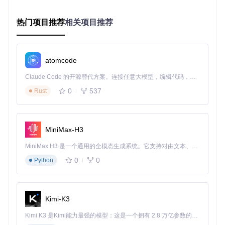
在），此目录为模组文件的标准存放位置
基础部署流程
热门项目推荐
相关项目推荐
选择所需模组文件 从项目的
mods/
目录中选择目标.pak文
件，例如：
WuWa-Mod-NoCdCooldown.pak
（技能冷却优化）
WuWa-Mod-InfStamina.pak
（无限体力）
atomcode
文件部署 将选定的.pak文件复制到游戏目录的
~mod
文件夹
Claude Code 的开源替代方案。连接任意大模型，编辑代码，运行命令，自动验证 — 全自动执行。用 Rust 构建，极致性能。 ｜ An open-source alternative to Claude Code. Connect any LLM, edit code, run commands, and verify changes — autonomously. Built in Rust for speed. Get Started
中 预期效果：文件复制完成后，
~mod
目录下可见已部署的
0
537
Rust
模组文件
启动参数配置 为游戏主程序创建快捷方式，在目标路径后
添加：
MiniMax-H3
MiniMax H3 是一个通用的全模态生成系统。它支持对由文本、图像、视频和音频组成的多模态上下文进行统一理解，并能生成分辨率高达 2K、时长可达 15 秒的带原生立体声音频的视频。得益于面向任务泛化的系统设计，H3 在预训练阶段就已具备广泛的多模态上下文理解与生成能力，能够出色地执行复杂的多模态指令。
0
0
Python
预期效果：启动游戏时自动加载
~mod
目录中的模组文件
进阶技巧
Kimi-K3
功能组合方案
Kimi K3 是Kimi能力最强的模型：这是一个拥有 2.8 万亿参数的混合专家（MoE）模型，具备原生视觉理解能力，并支持 100 万 token 的上下文窗口。