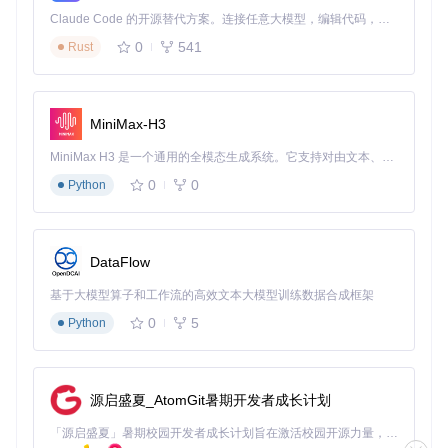
Claude Code 的开源替代方案。连接任意大模型，编辑代码，运行命令，自动验证 — 全自动执行。用 Rust 构建，极致性能。 ｜ An open-source alternative to Claude Code. Connect any LLM, edit code, run commands, and verify changes — autonomously. Built in Rust for speed. Get Started
0
541
Rust
MiniMax-H3
MiniMax H3 是一个通用的全模态生成系统。它支持对由文本、图像、视频和音频组成的多模态上下文进行统一理解，并能生成分辨率高达 2K、时长可达 15 秒的带原生立体声音频的视频。得益于面向任务泛化的系统设计，H3 在预训练阶段就已具备广泛的多模态上下文理解与生成能力，能够出色地执行复杂的多模态指令。
0
0
Python
DataFlow
基于大模型算子和工作流的高效文本大模型训练数据合成框架
0
5
Python
源启盛夏_AtomGit暑期开发者成长计划
「源启盛夏」暑期校园开发者成长计划旨在激活校园开源力量，通过积分激励、认证扶持、资源倾斜等形式，引导高校组织和开发者完成「入驻 — 建项目 — 做贡献 — 获认证 — 得资源」的完整闭环。无论你是想带领社团入驻平台的组织者，还是希望用代码贡献证明自己的开发者，都能在这里找到属于你的成长路径。