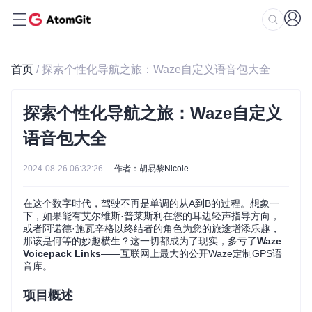
首页
/ 探索个性化导航之旅：Waze自定义语音包大全
探索个性化导航之旅：Waze自定义
语音包大全
2024-08-26 06:32:26
作者：胡易黎Nicole
在这个数字时代，驾驶不再是单调的从A到B的过程。想象一
下，如果能有艾尔维斯·普莱斯利在您的耳边轻声指导方向，
或者阿诺德·施瓦辛格以终结者的角色为您的旅途增添乐趣，
那该是何等的妙趣横生？这一切都成为了现实，多亏了
Waze
Voicepack Links
——互联网上最大的公开Waze定制GPS语
音库。
项目概述