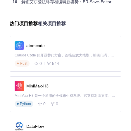
10
解锁艾尔登法环存档编辑新姿势：ER-Save-Editor智能工具全攻略
完成编辑后，系统会自动进行数据完整性检查。确认无误后，
点击保存按钮，修改将立即生效。
三、进阶使用技巧
热门项目推荐
相关项目推荐
1. 安全编辑原则
每次修改前都创建存档副本，避免意外导致存档损坏
避免一次性进行过多大幅修改，建议小步调整并测试
atomcode
属性数值保持在游戏设计合理范围内，避免破坏游戏平衡
2. 数据验证机制
Claude Code 的开源替代方案。连接任意大模型，编辑代码，运行命令，自动验证 — 全自动执行。用 Rust 构建，极致性能。 ｜ An open-source alternative to Claude Code. Connect any LLM, edit code, run commands, and verify changes — autonomously. Built in Rust for speed. Get Started
工具的[src/util/validator.rs]模块会在保存前检测潜在的数据冲
0
544
Rust
突，有效避免存档损坏，让你的编辑更安全可靠。
图：ER-Save-Editor工具图标，象征着对《艾尔登法环》游戏
MiniMax-H3
存档的掌控力
MiniMax H3 是一个通用的全模态生成系统。它支持对由文本、图像、视频和音频组成的多模态上下文进行统一理解，并能生成分辨率高达 2K、时长可达 15 秒的带原生立体声音频的视频。得益于面向任务泛化的系统设计，H3 在预训练阶段就已具备广泛的多模态上下文理解与生成能力，能够出色地执行复杂的多模态指令。
四、注意事项
0
0
Python
仅支持《艾尔登法环》PC和PlayStation平台的存档文件
修改存档可能会影响游戏成就解锁，请谨慎操作
使用前请确保游戏已关闭，避免存档文件被占用
DataFlow