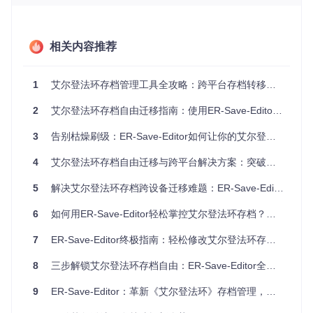
戏内容。
二、零基础上手步骤
相关内容推荐
第一步：获取工具
1
艾尔登法环存档管理工具全攻略：跨平台存档转移与修改指南
首先需要克隆项目仓库，在终端中执行以下命令：
2
艾尔登法环存档自由迁移指南：使用ER-Save-Editor轻松跨设备同步游戏进度
git 
clone
3
告别枯燥刷级：ER-Save-Editor如何让你的艾尔登之旅重获新生——三大核心优势解析
第二步：备份原始存档
在进行任何修改前，务必通过工具内置的导出功能创建存档副
4
艾尔登法环存档自由迁移与跨平台解决方案：突破设备限制的完整指南
本，这一步骤在[src/ui/importer.rs]模块中实现，提供了完整的
备份和恢复机制。
5
解决艾尔登法环存档跨设备迁移难题：ER-Save-Editor的SteamID修改功能全指南
第三步：选择编辑功能
6
如何用ER-Save-Editor轻松掌控艾尔登法环存档？专业玩家的秘密武器
根据需求在左侧导航栏选择相应模块：
7
ER-Save-Editor终极指南：轻松修改艾尔登法环存档的完整教程
基础属性
：调整角色等级和各项能力值
8
三步解锁艾尔登法环存档自由：ER-Save-Editor全方位使用指南
物品管理
：添加或删除道具、装备
地图进度
：解锁区域、激活赐福点
9
ER-Save-Editor：革新《艾尔登法环》存档管理，突破游戏体验边界完全指南
第四步：应用修改并验证