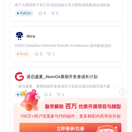
现在就尝试使用ER-Save-Editor，重新定义你的《艾尔登法
基于大模型算子和工作流的高效文本大模型训练数据合成框架
环》之旅吧！无论是想尝试不同的build玩法，还是补全错过的
0
5
Python
游戏内容，这款工具都能为你提供强大的支持，让你的游戏体
验更加完美。
dora
ER-Save-Editor
下载源代码
DORA (Dataflow-Oriented Robotic Architecture 面向数据流的机器人架构) 是为 AI 与具身智能机器人打造的高性能开发框架，以数据流范式重构开发逻辑，原生支持分布式部署与端边云协同 —— 无需复杂适配，即可实现一体端到端具身大小脑、VLA等模型部署，无缝衔接感知、推理、控制全链路，让 AI 能力与机器人动作深度融合。 依托 Rust 内核与零拷贝通信技术，它将具身大小脑、VLA等模型推理、多模态数据融合延迟压缩至微秒级，同时兼容 ROS2 生态与国产 AI 芯片，彻底降低具身智能机器人的开发门槛，让分布式部署下的 AI 赋能创新更高效、更灵活。
Elden Ring Save Editor. Compatible with PC and Playstation saves.
0
1
Rust
项目地址：
https://gitcode.com/GitHub_Trending/er/ER-
Save-Editor
源启盛夏_AtomGit暑期开发者成长计划
「源启盛夏」暑期校园开发者成长计划旨在激活校园开源力量，通过积分激励、认证扶持、资源倾斜等形式，引导高校组织和开发者完成「入驻 — 建项目 — 做贡献 — 获认证 — 得资源」的完整闭环。无论你是想带领社团入驻平台的组织者，还是希望用代码贡献证明自己的开发者，都能在这里找到属于你的成长路径。
0
1
Markdown
700万+用户深度参与代码创作，更多精彩内容等你共创
py-xiaozhi
基于Python的Xiaozhi AI，适用于想要完整Xiaozhi体验而无需拥有专用硬件的用户。
立即登录/注册