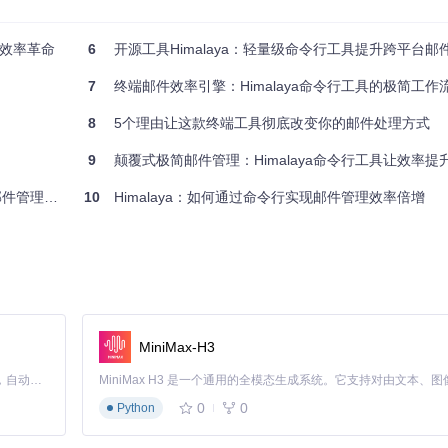
2.0授权机制则为现代邮箱服务提供了更安全的登录方式。
效率革命
6
开源工具Himalaya：轻量级命令行工具提升跨平台邮
持流畅，即使在资源受限的服务器环境中也能稳定运行。
7
终端邮件效率引擎：Himalaya命令行工具的极简工作
aya attachment download
），丰富的子命令覆盖邮件生命周期的每
8
5个理由让这款终端工具彻底改变你的邮件处理方式
9
颠覆式极简邮件管理：Himalaya命令行工具让效率提升30
的方式。当大多数人还在图形界面中繁琐点击时，Himalaya用户已
具在数字时代依然不可替代的证明。
效率倍增
10
Himalaya：如何通过命令行实现邮件管理效率倍增
MiniMax-H3
Claude Code 的开源替代方案。连接任意大模型，编辑代码，运行命令，自动验证 — 全自动执行。用 Rust 构建，极致性能。 ｜ An open-source alternative to Claude Code. Connect any LLM, edit code, run commands, and verify changes — autonomously. Built in Rust for speed. Get Started
0
0
Python