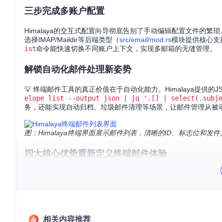
三步完成多账户配置
Himalaya的交互式配置向导彻底告别了手动编辑配置文件的繁
选择IMAP/Maildir等后端类型（
src/email/mod.rs
模块提供核心支
ist
命令能快速切换不同账户上下文，实现多邮箱的无缝管理。
解锁自动化邮件处理新姿势
💡 终端邮件工具的真正价值在于自动化能力。Himalaya提供的J
elope list --output json | jq '.[] | select(.subj
务，还能实现自动归档、垃圾邮件清理等场景，让邮件管理从被
图：Himalaya终端界面展示邮件列表，清晰的ID、标志位和
四大核心优势重新定义终端邮件体验
Himalaya在同类工具中脱颖而出的关键，在于其对用户需求的
1. 多后端灵活适配
无论是主流的IMAP协议还是本地Maildir存储，甚至Notmuc
2. 军工级数据安全
相关内容推荐