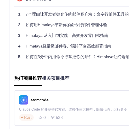
内置的PGP加密功能确保敏感邮件内容不会被泄露，而OAuth 
3. 轻量高效的性能表现
1
7个理由让开发者抛弃传统邮件客户端：命令行邮件工具的
Rust语言的性能优势让Himalaya在处理大量邮件时依然保
2
如何用Himalaya革新你的命令行邮件管理体验
4. 可扩展的命令体系
从邮件撰写（
himalaya message write
）到附件下载（
himal
3
Himalaya 从入门到实践：高效开发零门槛指南
了命令结构的一致性。
4
Himalaya轻量级邮件客户端跨平台高效部署指南
这款将简洁与强大完美融合的终端工具，正在改变开发者与邮件交互
成了邮件的筛选、分类与回复。这种效率的跃迁，正是命令行工
5
如何在3分钟内用命令行掌控你的邮件？Himalaya让终端邮件管理
himalaya
热门项目推荐
相关项目推荐
CLI to manage emails
项目地址：
https://gitcode.com/gh_mirrors/hi/himalaya
atomcode
0
538
Rust