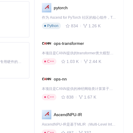
pytorch
作为 Ascend for PyTorch 社区的核心组件，TorchNPU 是昇腾专为 PyTorch 打造的深度学习适配插件，使 PyTorch 框架能够直接调用昇腾 NPU，为开发者提供昇腾 AI 处理器的超强算力。
834
1.26 K
Python
ops-transformer
本项目是CANN提供的transformer类大模型算子库，实现网络在NPU上加速计算。
1.03 K
2.44 K
C++
基于Python的Xiaozhi AI，适用于想要完整Xiaozhi体验而无需拥有专用硬件的用户。
ops-nn
本项目是CANN提供的神经网络类计算算子库，实现网络在NPU上加速计算。
838
1.67 K
C++
AscendNPU-IR
AscendNPU-IR是基于MLIR（Multi-Level Intermediate Representation）构建的，面向昇腾亲和算子编译时使用的中间表示，提供昇腾完备表达能力，通过编译优化提升昇腾AI处理器计算效率，支持通过生态框架使能昇腾AI处理器与深度调优
497
337
C++