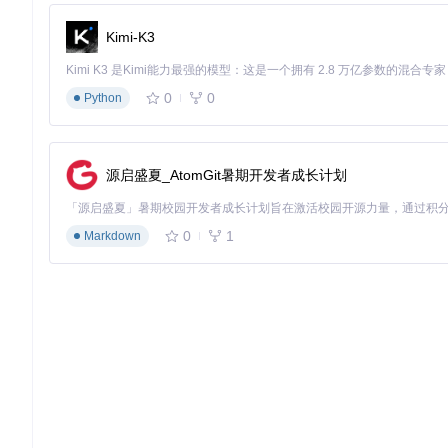
Kimi-K3
0
0
Python
源启盛夏_AtomGit暑期开发者成长计划
0
1
Markdown