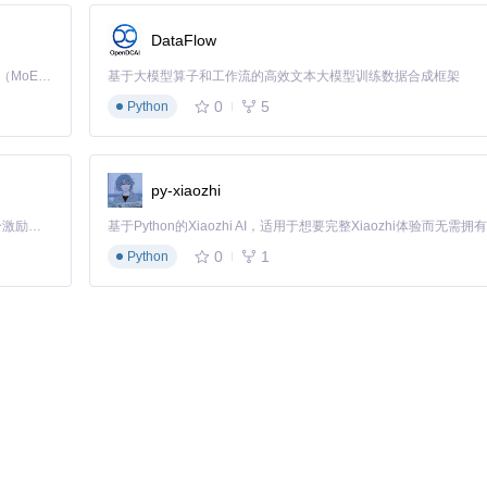
DataFlow
Kimi K3 是Kimi能力最强的模型：这是一个拥有 2.8 万亿参数的混合专家（MoE）模型，具备原生视觉理解能力，并支持 100 万 token 的上下文窗口。
基于大模型算子和工作流的高效文本大模型训练数据合成框架
0
5
Python
py-xiaozhi
「源启盛夏」暑期校园开发者成长计划旨在激活校园开源力量，通过积分激励、认证扶持、资源倾斜等形式，引导高校组织和开发者完成「入驻 — 建项目 — 做贡献 — 获认证 — 得资源」的完整闭环。无论你是想带领社团入驻平台的组织者，还是希望用代码贡献证明自己的开发者，都能在这里找到属于你的成长路径。
0
1
Python