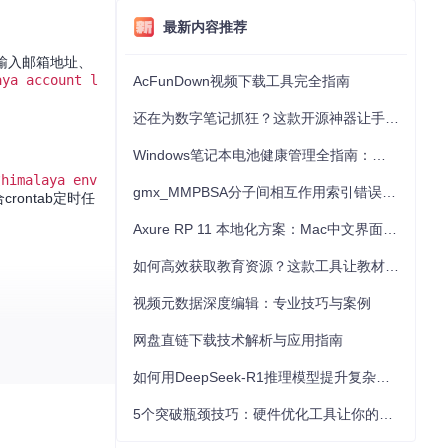
最新内容推荐
输入邮箱地址、
aya account l
AcFunDown视频下载工具完全指南
还在为数字笔记抓狂？这款开源神器让手写批注效率提升300%
Windows笔记本电池健康管理全指南：从根源解决电池损耗问题
过
himalaya env
gmx_MMPBSA分子间相互作用索引错误的深度诊断与解决
ontab定时任
Axure RP 11 本地化方案：Mac中文界面优化与原型设计工具汉化全指南
如何高效获取教育资源？这款工具让教材下载效率提升80%
视频元数据深度编辑：专业技巧与案例
网盘直链下载技术解析与应用指南
如何用DeepSeek-R1推理模型提升复杂任务解决能力：完整指南
5个突破瓶颈技巧：硬件优化工具让你的电脑性能提升30%