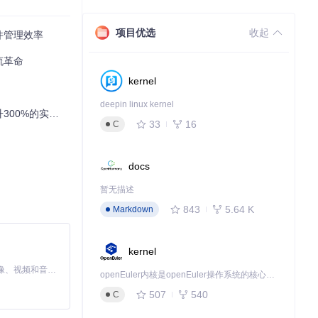
项目优选
收起
件管理效率
流革命
个环节，同时保持
kernel
deepin linux kernel
0%的实战指南
经通过几行命令完
33
16
C
docs
下载源代码
暂无描述
843
5.64 K
Markdown
kernel
MiniMax H3 是一个通用的全模态生成系统。它支持对由文本、图像、视频和音频组成的多模态上下文进行统一理解，并能生成分辨率高达 2K、时长可达 15 秒的带原生立体声音频的视频。得益于面向任务泛化的系统设计，H3 在预训练阶段就已具备广泛的多模态上下文理解与生成能力，能够出色地执行复杂的多模态指令。
openEuler内核是openEuler操作系统的核心，既是系统性能与稳定性的基石，也是连接处理器、设备与服务的桥梁。
507
540
C