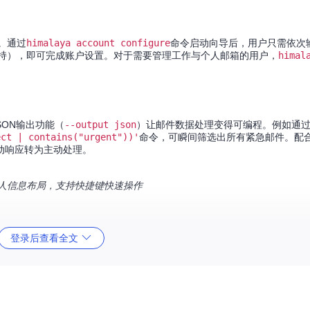
琐。通过
himalaya account configure
命令启动向导后，用户只需依次
持），即可完成账户设置。对于需要管理工作与个人邮箱的用户，
himal
SON输出功能（
--output json
）让邮件数据处理变得可编程。例如通
ect | contains("urgent"))'
命令，可瞬间筛选出所有紧急邮件。配合cr
动响应转为主动处理。
发件人信息布局，支持快捷键快速操作
登录后查看全文
精准把握：
h索引，Himalaya都能提供一致的操作体验，满足不同场景的邮件存储需求。