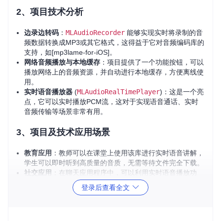
2、项目技术分析
边录边转码
：
MLAudioRecorder
能够实现实时将录制的音
频数据转换成MP3或其它格式，这得益于它对音频编码库的
支持，如[mp3lame-for-iOS]。
网络音频播放与本地缓存
：项目提供了一个功能按钮，可以
播放网络上的音频资源，并自动进行本地缓存，方便离线使
用。
实时语音播放器
(
MLAudioRealTimePlayer
)：这是一个亮
点，它可以实时播放PCM流，这对于实现语音通话、实时
音频传输等场景非常有用。
3、项目及技术应用场景
教育应用
：教师可以在课堂上使用该库进行实时语音讲解，
学生可以即时听到高质量的音质，无需等待文件完全下载。
社交应用
：在聊天应用程序中，可以利用实时语音播放功
能，实现快速、流畅的语音消息发送和接收体验。
登录后查看全文
音乐制作工具
：学习音频处理的学生或开发者可以借此理解
如何实现音频的实时编码和解码过程。
语音识别实验
：对于构建语音识别系统来说，实时音频输入