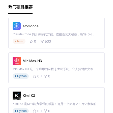
和播放是必要的基础部分。
热门项目推荐
4、项目特点
易学易用
：即使对于初学者来说，
MLAudioRecorder
的代
atomcode
码结构清晰，注释详尽，便于理解和学习。
实战性强
：项目包含演示示例，可以帮助开发者快速上手并
Claude Code 的开源替代方案。连接任意大模型，编辑代码，运行命令，自动验证 — 全自动执行。用 Rust 构建，极致性能。 ｜ An open-source alternative to Claude Code. Connect any LLM, edit code, run commands, and verify changes — autonomously. Built in Rust for speed. Get Started
看到实际效果。
0
533
Rust
兼容性广
：尽管项目较老，但其对armv64的支持意味着它
能在大部分现代设备上运行。
社区贡献
：虽无进一步维护计划，但在当时，该项目受到了
其他开发者提供的关键组件支持，如mp3编码库。
MiniMax-H3
请注意，由于项目不再更新，可能存在的问题和隐患需要使用
MiniMax H3 是一个通用的全模态生成系统。它支持对由文本、图像、视频和音频组成的多模态上下文进行统一理解，并能生成分辨率高达 2K、时长可达 15 秒的带原生立体声音频的视频。得益于面向任务泛化的系统设计，H3 在预训练阶段就已具备广泛的多模态上下文理解与生成能力，能够出色地执行复杂的多模态指令。
者自行解决，但这并不妨碍它成为深入学习iOS音频处理的宝
贵资料。如果你正在寻找一个简单的起点来探索音频世界，那
0
0
Python
么
MLAudioRecorder
值得一试。
Kimi-K3
Kimi K3 是Kimi能力最强的模型：这是一个拥有 2.8 万亿参数的混合专家（MoE）模型，具备原生视觉理解能力，并支持 100 万 token 的上下文窗口。
0
0
Python