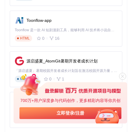
Toonflow-app
Toonflow 是一款 AI 短剧漫剧工具，能够利用 AI 技术将小说自动转化为剧本，并结合 AI 生成的图片和视频，实现高效的短剧创作。借助 Toonflow，可以轻松完成从文字到影像的全流程，让短剧制作变得更加智能与便捷。
0
16
HTML
源启盛夏_AtomGit暑期开发者成长计划
「源启盛夏」暑期校园开发者成长计划旨在激活校园开源力量，通过积分激励、认证扶持、资源倾斜等形式，引导高校组织和开发者完成「入驻 — 建项目 — 做贡献 — 获认证 — 得资源」的完整闭环。无论你是想带领社团入驻平台的组织者，还是希望用代码贡献证明自己的开发者，都能在这里找到属于你的成长路径。
0
1
Markdown
700万+用户深度参与代码创作，更多精彩内容等你共创
AionUi
免费、本地、开源的 24/7 全天候 Cowork 应用，以及适用于 Gemini CLI、Claude Code、Codex、OpenCode、Qwen Code、Goose CLI、Auggie 等的 OpenClaw | 🌟 喜欢就点star吧
立即登录/注册
0
6
TypeScript