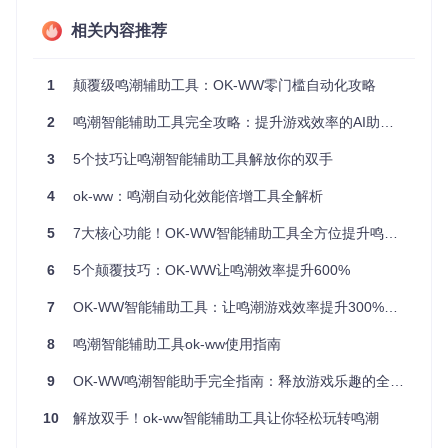
神经网络
决策响应延迟降
控，资源占
态机(F
决策
低至15ms
相关内容推荐
用低
SM)
后台操作支
操作响应速度提
Win32
PyAutoGU
持，输入延
1
颠覆级鸣潮辅助工具：OK-WW零门槛自动化攻略
API
I
升76%
迟低
2
鸣潮智能辅助工具完全攻略：提升游戏效率的AI助手使用指南
图像识别层采用YOLOv8+OnnxRuntime组合方案，通过以下
技术实现高效精准的游戏画面分析：
3
5个技巧让鸣潮智能辅助工具解放你的双手
4
ok-ww：鸣潮自动化效能倍增工具全解析
- 模型规格：YOLOv8n架构，输入尺寸640×640

- 识别精度：技能CD识别准确率98.7%，场景识别准确率99.2%

5
7大核心功能！OK-WW智能辅助工具全方位提升鸣潮游戏效率
- 推理性能：单帧处理时间10ms，支持1080P/60FPS实时分析

6
5个颠覆技巧：OK-WW让鸣潮效率提升600%
决策引擎层基于有限状态机（FSM，一种通过状态转换实现逻
7
OK-WW智能辅助工具：让鸣潮游戏效率提升300%的自动化解决方案
辑控制的算法）设计，将游戏流程抽象为一系列状态转换：
8
鸣潮智能辅助工具ok-ww使用指南
状态定义：包含战斗、探索、对话、菜单等12种基础状态
转换规则：通过配置文件定义状态间的转移条件与优先级
9
OK-WW鸣潮智能助手完全指南：释放游戏乐趣的全新体验
冲突解决：采用权重投票机制处理多状态同时激活的冲突场
景
10
解放双手！ok-ww智能辅助工具让你轻松玩转鸣潮
执行层采用win32api实现低延迟输入模拟：