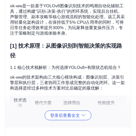
ok-ww是一款基于YOLOv8图像识别技术的鸣潮自动化辅助工
具，通过构建"识别-决策-执行"的闭环系统，实现后台挂机、
声骸管理、副本攻略等核心游戏流程的智能化处理。该工具采
用轻量化架构设计，在保持低于5% CPU占用率的同时，可将
日常任务处理效率提升300%，为玩家释放重复操作压力，专
注于策略制定与游戏体验本身。
[1] 技术原理：从图像识别到智能决策的实现路
径
1.1 核心技术栈解析：为何选择YOLOv8+有限状态机组合？
ok-ww的技术架构由三大核心模块构成：图像识别层、决策引
擎层和执行层，三者协同工作形成完整的自动化闭环。这一架
构选择是经过多种技术方案对比后确定的最优解：
技术选
替代方案
选择理由
性能提升
择
平衡速度与
推理速度提升4
YOLOv
登录后查看全文
YOLO
5、Faster
精度，模型
0%，模型体积减
v8n
R-CNN
体积小
少60%
逻辑透明可
有限状