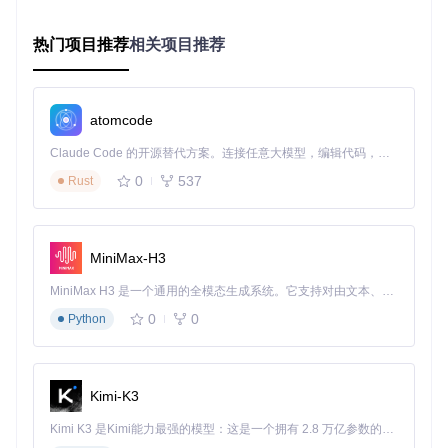
输入延迟：平均12ms，较PyAutoGUI降低76%
热门项目推荐
相关项目推荐
后台模式：支持窗口最小化或被遮挡时的操作执行
多线程设计：输入模拟与图像识别并行处理，避免相互阻塞
专家提示
：有限状态机的优势在于逻辑清晰且资源占用
atomcode
低，对于规则明确的游戏自动化场景比神经网络决策更可
靠，同时便于普通用户理解和修改逻辑。
Claude Code 的开源替代方案。连接任意大模型，编辑代码，运行命令，自动验证 — 全自动执行。用 Rust 构建，极致性能。 ｜ An open-source alternative to Claude Code. Connect any LLM, edit code, run commands, and verify changes — autonomously. Built in Rust for speed. Get Started
1.2 动态适配技术：如何解决多分辨率与UI变化难题？
0
537
Rust
动态分辨率适配技术是ok-ww的核心创新之一，解决了不同玩
家显示器分辨率差异导致的识别偏差问题。系统会在启动时自
动检测游戏窗口分辨率，并通过以下步骤进行适配：
MiniMax-H3
采集游戏界面关键UI元素（如技能图标、血条）的相对位
MiniMax H3 是一个通用的全模态生成系统。它支持对由文本、图像、视频和音频组成的多模态上下文进行统一理解，并能生成分辨率高达 2K、时长可达 15 秒的带原生立体声音频的视频。得益于面向任务泛化的系统设计，H3 在预训练阶段就已具备广泛的多模态上下文理解与生成能力，能够出色地执行复杂的多模态指令。
置
0
0
Python
建立分辨率-坐标映射关系，动态调整识别区域
应用图像缩放算法，将不同分辨率画面统一转换为模型输
入尺寸
Kimi-K3
多模板匹配融合算法则解决了游戏内UI元素样式变化的问题：
Kimi K3 是Kimi能力最强的模型：这是一个拥有 2.8 万亿参数的混合专家（MoE）模型，具备原生视觉理解能力，并支持 100 万 token 的上下文窗口。
为每个关键UI元素维护多个模板图像（不同状态、皮肤）