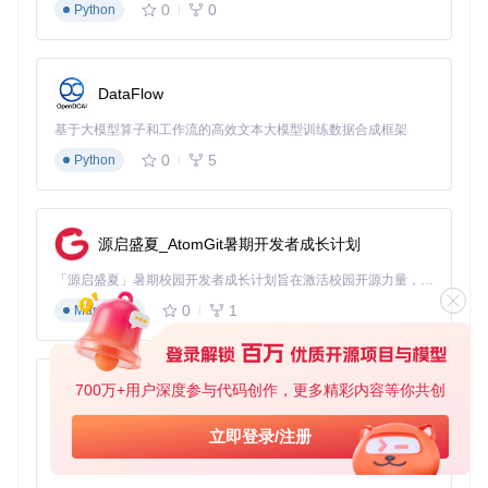
运行时计算待检测区域与所有模板的匹配度
0
0
Python
采用加权平均法综合多个模板的检测结果，提高鲁棒性
相较于传统固定区域识别方案，这两种技术的结合使工具在10
80P、2K、4K等不同分辨率下的识别准确率保持在95%以上，
DataFlow
大幅降低了因分辨率变化导致的识别失败问题。
基于大模型算子和工作流的高效文本大模型训练数据合成框架
知识点卡片
：
0
5
Python
ok-ww采用YOLOv8n+OnnxRuntime组合实现高效图像识
别，单帧处理仅需10ms
有限状态机(FSM)是决策引擎的核心，实现了清晰可控的游
源启盛夏_AtomGit暑期开发者成长计划
戏流程管理
动态分辨率适配技术使工具支持从1080P到4K的各种显示设
「源启盛夏」暑期校园开发者成长计划旨在激活校园开源力量，通过积分激励、认证扶持、资源倾斜等形式，引导高校组织和开发者完成「入驻 — 建项目 — 做贡献 — 获认证 — 得资源」的完整闭环。无论你是想带领社团入驻平台的组织者，还是希望用代码贡献证明自己的开发者，都能在这里找到属于你的成长路径。
置
0
1
Markdown
[2] 功能模块：五大核心场景的自动化实现
2.1 智能战斗系统：如何让AI像高手一样操作？
700万+用户深度参与代码创作，更多精彩内容等你共创
py-xiaozhi
自动战斗系统是ok-ww的核心功能，能够根据实时战斗状态自
动释放技能、切换角色，显著提升战斗效率。该系统解决了手
基于Python的Xiaozhi AI，适用于想要完整Xiaozhi体验而无需拥有专用硬件的用户。
立即登录/注册
动操作时的反应延迟和技能释放时机不当问题。
0
1
Python
适用场景
：深渊挑战、世界BOSS、日常副本等各类战斗场景