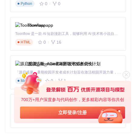
状态时，不仅隐藏音量调节弹窗，还会同步屏蔽系统提示音，
0
0
Python
防止会议过程中的意外干扰。通过右键托盘图标可快速切换此
模式。
技术原理解析：揭秘无感知拦截的实现机制
Toonflow-app
Toonflow 是一款 AI 短剧漫剧工具，能够利用 AI 技术将小说自动转化为剧本，并结合 AI 生成的图片和视频，实现高效的短剧创作。借助 Toonflow，可以轻松完成从文字到影像的全流程，让短剧制作变得更加智能与便捷。
HideVolumeOSD采用三级拦截架构实现精准控制：首先通过
0
16
Windows Hooks技术监听系统消息队列，当检测到音量调节事
HTML
件时，立即启动第二级过滤机制，分析事件来源和上下文环
境。对于确认需要拦截的场景，第三级显示控制模块会暂时屏
蔽系统UI渲染信号，同时在托盘区域生成轻量级替代提示。
源启盛夏_AtomGit暑期开发者成长计划
这种实现方式相比传统钩子工具具有显著优势：采用用户态钩
「源启盛夏」暑期校园开发者成长计划旨在激活校园开源力量，通过积分激励、认证扶持、资源倾斜等形式，引导高校组织和开发者完成「入驻 — 建项目 — 做贡献 — 获认证 — 得资源」的完整闭环。无论你是想带领社团入驻平台的组织者，还是希望用代码贡献证明自己的开发者，都能在这里找到属于你的成长路径。
子避免驱动级操作带来的系统风险，基于事件上下文的动态决
策机制减少误拦截概率，而自定义渲染引擎则确保了提示信息
0
1
Markdown
的轻量化和可定制性。整个过程响应时间控制在10ms以内，
既保证拦截效果又避免系统延迟。
700万+用户深度参与代码创作，更多精彩内容等你共创
AionUi
进阶使用技巧：打造个性化弹窗控制方案
免费、本地、开源的 24/7 全天候 Cowork 应用，以及适用于 Gemini CLI、Claude Code、Codex、OpenCode、Qwen Code、Goose CLI、Auggie 等的 OpenClaw | 🌟 喜欢就点star吧
立即登录/注册
自定义例外规则
0
6
TypeScript
通过编辑配置文件
Settings.ini
可实现精细化控制：