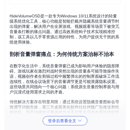
HideVolumeOSD是一款专为Windows 10/11系统设计的轻量
级系统优化工具，核心功能是智能拦截并隐藏系统音量调节时
出现的弹窗，解决用户在全屏游戏、视频观看等场景下被突兀
音量条打断的痛点问题。通过高效系统钩子技术实现精准控
制，该工具以几乎零资源占用的特性，为用户提供无干扰的系
统使用体验。
剖析音量弹窗痛点：为何传统方案治标不治本
在数字化生活中，系统音量弹窗已成为影响用户体验的隐形障
碍。游戏玩家在激烈对战时突然出现的音量条可能导致操作失
误，视频创作者在剪辑过程中频繁弹出的控制界面破坏工作流
连续性，在线会议场景下的音量调节更是可能泄露隐私设置。
这些场景共同指向一个核心问题：系统原生音量控制界面与用
户沉浸式使用需求之间的矛盾。
传统解决方案存在明显局限：通过系统设置隐藏音量图标会导
致调节功能失效，第三方桌面美化软件往往伴随广告推送和性
能损耗，而手动修改注册表的方法不仅复杂且存在系统稳定性
风险。这些方案要么牺牲功能完整性，要么带来新的使用负
登录后查看全文
担，始终未能实现真正意义上的"无感调节"体验。