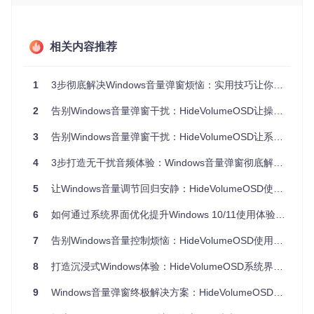
部署HideVolumeOSD：三步完成系统优化配置
获取并安装程序文件
相关内容推荐
从项目仓库获取最新版本压缩包，解压至本地目录（推荐路
径：
C:\Program Files\HideVolumeOSD
）。无需复杂安装
1
3步彻底解决Windows音量弹窗烦恼：实用技巧让你的全屏体验不再被打断
流程，直接双击运行
HideVolumeOSD.exe
即可启动程序。首
次运行后，系统托盘区域将出现程序图标，绿色状态表示拦截
2
告别Windows音量弹窗干扰：HideVolumeOSD让操作体验回归纯净
功能已激活。
配置开机自动启动
3
告别Windows音量弹窗干扰：HideVolumeOSD让系统界面回归纯净
1. 右键程序可执行文件 → 选择"发送到" → "桌面快捷方式"

4
3步打造无干扰音频体验：Windows音量弹窗彻底解决方案
2. 右键桌面快捷方式 → 属性 → 在目标栏末尾添加启动参数： -auto

3. 按下Win+R，输入shell:startup打开启动文件夹

5
让Windows音量调节回归安静：HideVolumeOSD使用指南
6
如何通过系统界面优化提升Windows 10/11使用体验？HideVolumeOSD工具深度解析
完成以上步骤后，程序将随系统自动运行，无需每次手动启
动。
7
告别Windows音量控制烦恼：HideVolumeOSD使用教程
验证拦截功能状态
8
打造沉浸式Windows体验：HideVolumeOSD系统界面优化工具全解析
调节系统音量时观察屏幕中央区域，若传统音量条不再显示，
9
Windows音量弹窗终极解决方案：HideVolumeOSD彻底拦截工具使用指南
仅在系统托盘出现短暂提示，则表示HideVolumeOSD已成功
生效。可通过右键点击托盘图标，选择"测试拦截"选项进行功