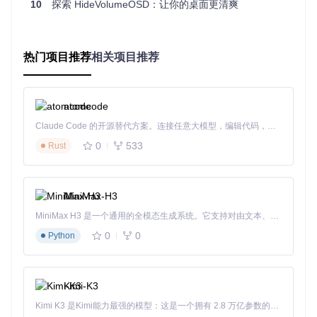
10
探索 HideVolumeOSD：让你的桌面更清爽
能验证。
实战应用指南：分场景的最优配置方案
热门项目推荐
相关项目推荐
游戏场景配置
游戏玩家建议启用增强拦截模式，在程序设置中将"响应敏感
度"调至最高级别。此模式下，工具会忽略系统快速调节信
atomcode
号，仅在持续音量变化时进行拦截处理，确保游戏过程中不会
因误触音量键导致弹窗闪现。对于《赛博朋克2077》等全屏沉
Claude Code 的开源替代方案。连接任意大模型，编辑代码，运行命令，自动验证 — 全自动执行。用 Rust 构建，极致性能。 ｜ An open-source alternative to Claude Code. Connect any LLM, edit code, run commands, and verify changes — autonomously. Built in Rust for speed. Get Started
浸式游戏，可在"应用白名单"中添加游戏进程，实现针对性拦
0
533
Rust
截。
内容创作环境
MiniMax-H3
视频剪辑或直播场景推荐启用"智能延迟"功能，在设置面板中
将延迟时间设为500ms。该配置允许音量条短暂显示后自动隐
MiniMax H3 是一个通用的全模态生成系统。它支持对由文本、图像、视频和音频组成的多模态上下文进行统一理解，并能生成分辨率高达 2K、时长可达 15 秒的带原生立体声音频的视频。得益于面向任务泛化的系统设计，H3 在预训练阶段就已具备广泛的多模态上下文理解与生成能力，能够出色地执行复杂的多模态指令。
藏，既满足创作者确认调节结果的需求，又避免长时间视觉干
扰。配合快捷键
Ctrl+Shift+V
可快速切换拦截状态，适应不
0
0
Python
同创作阶段的使用需求。
办公会议场景
Kimi-K3
在视频会议软件运行时，建议启用"静音优先"模式。该模式会
自动检测会议进程，当检测到Zoom、Teams等程序处于活动
Kimi K3 是Kimi能力最强的模型：这是一个拥有 2.8 万亿参数的混合专家（MoE）模型，具备原生视觉理解能力，并支持 100 万 token 的上下文窗口。