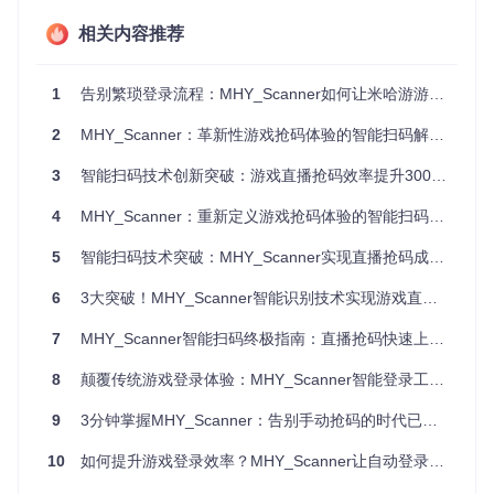
注：图像识别引擎——集成多尺度模板匹配与边缘检测的实时
相关内容推荐
分析模块，能够在100ms内完成单帧图像的二维码定位与解码
传统OCR与智能识别技术对比
1
告别繁琐登录流程：MHY_Scanner如何让米哈游游戏扫码登录效率提升10倍
传统OCR识
技术指标
MHY_Scanner智能识别
别
2
MHY_Scanner：革新性游戏抢码体验的智能扫码解决方案
300-500m
处理速度
80-120ms/帧
3
智能扫码技术创新突破：游戏直播抢码效率提升300%的底层逻辑与实践
s/帧
畸变容忍
4
MHY_Scanner：重新定义游戏抢码体验的智能扫码革新者
<15%
<35%
度
5
智能扫码技术突破：MHY_Scanner实现直播抢码成功率85%的底层技术解析
光照适应
500-3000lu
200-8000lux
范围
x
6
3大突破！MHY_Scanner智能识别技术实现游戏直播秒级抢码
多码同时
支持最多4个二维码并行识
不支持
识别
别
7
MHY_Scanner智能扫码终极指南：直播抢码快速上手高效方法
GPU加速（支持DX11/Open
资源占用
CPU密集型
8
颠覆传统游戏登录体验：MHY_Scanner智能登录工具的3大革新
CL）
9
3分钟掌握MHY_Scanner：告别手动抢码的时代已到来
工作原理示意图
[直播流输入] → [DXGI截图] → [图像预处理] → [特征提取] → [二维码
10
如何提升游戏登录效率？MHY_Scanner让自动登录与账号管理更智能
                       ↑           ↑             ↑        