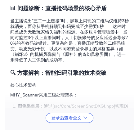
📊 问题诊断：直播抢码场景的核心矛盾
当主播说出"三二一上链接"时，屏幕上闪现的二维码仅维持3秒
就消失，而你从手机解锁到扫码完成至少需要8秒——这种时
间差成为无数玩家错失福利的根源。在多账号管理场景中，当
同时监控3个以上直播间时，人工切换账号的反应延迟会导致7
0%的有效码被错过。更复杂的是，直播压缩导致的二维码畸
变、动态光影干扰、以及不同游戏登录界面的风格差异（如
《崩坏3》的机械风弹窗与《原神》的奇幻风格界面），进一
步降低了人工识别的成功率。
🔍 方案解构：智能扫码引擎的技术突破
核心技术架构
MHY_Scanner采用三级处理架构：
图像采集层
：通过[src/Core/ScreenShotDXGI.hpp]实现Di
rectX 11硬件加速截图，帧率达30fps
登录后查看全文
预处理层
：基于OpenCV的自适应阈值算法（[src/Core/Q
RScanner.cpp]）消除动态模糊
识别决策层
：融合ZXing库与自研特征匹配算法，实现亚
像素级定位