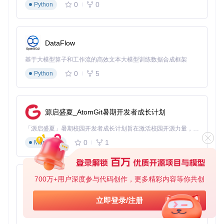
0
0
Python
崩坏3游戏的扫码登录界面，蓝色半透明弹窗设计有利于算法
快速定位二维码区域
3. 运行监控阶段
DataFlow
启动主程序后，系统进入三状态循环：
基于大模型算子和工作流的高效文本大模型训练数据合成框架
待机状态：低资源消耗模式（CPU占用<5%）
0
5
Python
检测状态：发现疑似二维码时提升采样率至30fps
处理状态：识别成功后自动调用[src/Core/Mihoyosdk.cpp]
接口完成登录
4. 性能优化阶段
源启盛夏_AtomGit暑期开发者成长计划
通过[tests/test_video.cpp]进行压力测试后，可调整以下参
「源启盛夏」暑期校园开发者成长计划旨在激活校园开源力量，通过积分激励、认证扶持、资源倾斜等形式，引导高校组织和开发者完成「入驻 — 建项目 — 做贡献 — 获认证 — 得资源」的完整闭环。无论你是想带领社团入驻平台的组织者，还是希望用代码贡献证明自己的开发者，都能在这里找到属于你的成长路径。
数：
0
1
Markdown
降低扫描频率至15fps（低配电脑适用）
启用"区域聚焦"功能（[src/Core/ScreenScan.h]）
配置GPU加速解码（需NVIDIA显卡支持）
700万+用户深度参与代码创作，更多精彩内容等你共创
py-xiaozhi
📈 效能验证：多维度性能评估
基于Python的Xiaozhi AI，适用于想要完整Xiaozhi体验而无需拥有专用硬件的用户。
立即登录/注册
0
1
Python
[雷达图数据]
