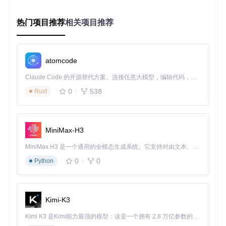
热门项目推荐
相关项目推荐
🛠️ 实施路径：四阶段部署流程
1. 环境准备阶段
atomcode
git 
clone
cd
Claude Code 的开源替代方案。连接任意大模型，编辑代码，运行命令，自动验证 — 全自动执行。用 Rust 构建，极致性能。 ｜ An open-source alternative to Claude Code. Connect any LLM, edit code, run commands, and verify changes — autonomously. Built in Rust for speed. Get Started
mkdir
 build && 
cd
 build

0
538
Rust
⚠️ 注意事项：确保系统已安装DirectX SDK和OpenCV 4.5+，
推荐使用Windows 10 20H2以上版本获得最佳性能
MiniMax-H3
2. 系统配置阶段
MiniMax H3 是一个通用的全模态生成系统。它支持对由文本、图像、视频和音频组成的多模态上下文进行统一理解，并能生成分辨率高达 2K、时长可达 15 秒的带原生立体声音频的视频。得益于面向任务泛化的系统设计，H3 在预训练阶段就已具备广泛的多模态上下文理解与生成能力，能够出色地执行复杂的多模态指令。
通过[src/UI/WindowMain.ui]图形界面完成基础配置：
0
0
Python
账号管理：在"账号设置"面板导入[doc/salt.json]凭证文件
监控配置：设置ROI区域（推荐1280×720px以上分辨率）
识别参数：调整"灵敏度"滑块至70-80%区间（平衡识别速
Kimi-K3
度与准确率）
Kimi K3 是Kimi能力最强的模型：这是一个拥有 2.8 万亿参数的混合专家（MoE）模型，具备原生视觉理解能力，并支持 100 万 token 的上下文窗口。