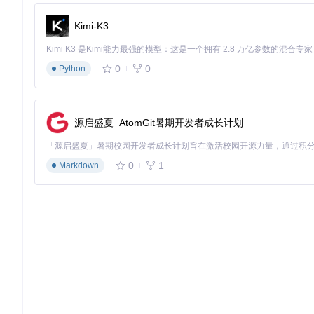
MediaPipe团队提出三项关键创新：
Kimi-K3
以手掌为检测目标
：相比整个手部，手掌形态更稳定，边界框
编码器-解码器特征提取
：类似RetinaNet的结构设计，增
焦点损失函数
：有效处理大量负样本问题，提高模型对困难
0
0
Python
效果：精度与效率的提升
这些创新带来显著性能提升：模型在标准测试集上达到95.7%的
性要求。
源启盛夏_AtomGit暑期开发者成长计划
手部关键点模型：从2D到3D的精准回归
挑战：关键点预测的不确定性
手部21个关键点的精确预测面临两大挑战：如何处理自遮挡导致
0
1
Markdown
创新：多源数据融合与3D表示学习
为解决这些问题，模型采用了多项关键技术：
混合数据训练
：结合3万张人工标注真实图像与大量合成渲染
3D坐标直接回归
：模型直接预测三维坐标，而非先预测2D
上下文感知特征
：利用注意力机制增强对关键关节点的特征
效果：鲁棒的3D关键点预测
通过这些技术，模型实现了高精度的3D关键点预测，在标准数据