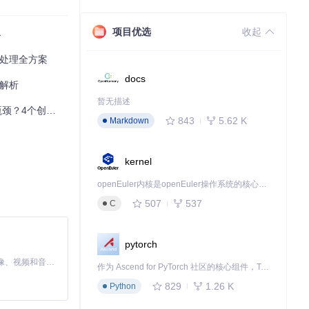
项目优选
收起
界
势处理全方案
docs
度解析
于前一帧结果预
暂无描述
创新突破全解析
843
5.62 K
Markdown
时，实现了移动
kernel
openEuler内核是openEuler操作系统的核心，既是系统性能与稳定性的基石，也是连接处理器、设备与服务的桥梁。
507
537
C
pytorch
导致高误检率和
MiniMax H3 是一个通用的全模态生成系统。它支持对由文本、图像、视频和音频组成的多模态上下文进行统一理解，并能生成分辨率高达 2K、时长可达 15 秒的带原生立体声音频的视频。得益于面向任务泛化的系统设计，H3 在预训练阶段就已具备广泛的多模态上下文理解与生成能力，能够出色地执行复杂的多模态指令。
作为 Ascend for PyTorch 社区的核心组件，TorchNPU 是昇腾专为 PyTorch 打造的深度学习适配插件，使 PyTorch 框架能够直接调用昇腾 NPU，为开发者提供昇腾 AI 处理器的超强算力。
829
1.26 K
Python