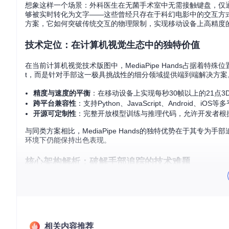
想象这样一个场景：外科医生在无菌手术室中无需接触键盘，仅
够被实时转化为文字——这些曾经只存在于科幻电影中的交互方式，正通
方案，它如何突破传统交互的物理限制，实现移动设备上高精度的
技术定位：在计算机视觉生态中的独特价值
在当前计算机视觉技术版图中，MediaPipe Hands占据着特
t，而是针对手部这一极具挑战性的细分领域提供端到端解决方
精度与速度的平衡
：在移动设备上实现每秒30帧以上的21点3
跨平台兼容性
：支持Python、JavaScript、Android、iO
开源可定制性
：完整开放模型训练与推理代码，允许开发者根
与同类方案相比，MediaPipe Hands的独特优势在于其
环境下仍能保持出色表现。
核心架构解析：破解手部追踪的技术难题
问题：手部追踪的三重挑战
手部追踪技术面临着计算机视觉领域的多重难题：首先，手部在
活运动导致自遮挡情况频繁发生；最后，手部缺乏高对比度的稳
方案：创新的两阶段追踪架构
相关内容推荐