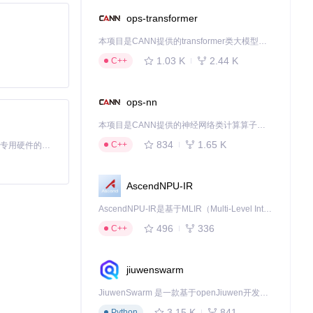
ops-transformer
本项目是CANN提供的transformer类大模型算子库，实现网络在NPU上加速计算。
1.03 K
2.44 K
C++
/帧，满足实时
ops-nn
本项目是CANN提供的神经网络类计算算子库，实现网络在NPU上加速计算。
834
1.65 K
C++
基于Python的Xiaozhi AI，适用于想要完整Xiaozhi体验而无需拥有专用硬件的用户。
AscendNPU-IR
AscendNPU-IR是基于MLIR（Multi-Level Intermediate Representation）构建的，面向昇腾亲和算子编译时使用的中间表示，提供昇腾完备表达能力，通过编译优化提升昇腾AI处理器计算效率，支持通过生态框架使能昇腾AI处理器与深度调优
496
336
C++
jiuwenswarm
JiuwenSwarm 是一款基于openJiuwen开发的智能AI Agent，它能够将大语言模型的强大能力，通过你日常使用的各类通讯应用，直接延伸至你的指尖。
键点估计。
3.15 K
841
Python