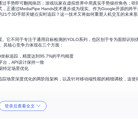
通过手势即可翻阅病历；游戏玩家在虚拟世界中用真实手势操控角色；听
过MediaPipe Hands技术逐步成为现实。作为Google开源的跨
21个3D手部关键点实时追踪？这一技术又将如何重塑人机交互的未来形
殊位置。它不同于专注于通用目标检测的YOLO系列，也区别于专为面部识别优化
案。其核心竞争力体现在三个方面：
D坐标追踪，精度达到95.7%的平均精度
S等多平台，API设计保持一致
据特定场景优化
专为手部追踪场景深度优化的两阶段架构，以及针对移动端性能的精细调校，这
登录后查看全文
图像中尺寸变化可达20倍，从远景的小手掌到特写的大手都需准确识别；
定特征模式，使得传统特征提取方法效果有限。