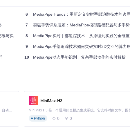
6
MediaPipe Hands：重新定义实时手部追踪技术的边
带方向信息的边界框
定尺寸后进行精细关键点预测
秘
7
突破手势识别瓶颈：MediaPipe模型路径配置与多手
与实战应用
8
MediaPipe实时手部追踪技术：从原理到实践的全维
可以专注优化特定目标。系统还引入智能跟踪策略：在连续视频流中，基
9
MediaPipe手部追踪技术如何突破实时3D交互的算力瓶颈？4个
测模型，大幅降低了计算开销。
析
10
MediaPipe动态手势识别：复杂手部动作的实时解析
追踪阶段则在局部区域进行精细计算。这种分工使系统在保持高精度的同
计算量，同时将跟踪稳定性提升25%。
MiniMax-H3
化多样、缺乏刚性结构、易与背景混淆。直接应用通用目标检测模型往往
Claude Code 的开源替代方案。连接任意大模型，编辑代码，运行命令，自动验证 — 全自动执行。用 Rust 构建，极致性能。 ｜ An open-source alternative to Claude Code. Connect any LLM, edit code, run commands, and verify changes — autonomously. Built in Rust for speed. Get Started
0
0
Python