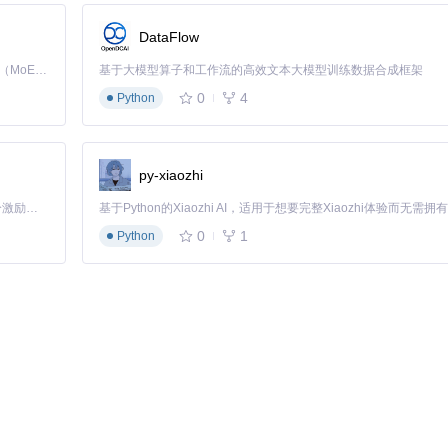
DataFlow
更易估计，减少了3-5倍的锚框数量
强对小目标的检测能力
Kimi K3 是Kimi能力最强的模型：这是一个拥有 2.8 万亿参数的混合专家（MoE）模型，具备原生视觉理解能力，并支持 100 万 token 的上下文窗口。
基于大模型算子和工作流的高效文本大模型训练数据合成框架
样本的关注度
0
4
Python
平均精度，相比传统方法提升约11%。在移动设备上，检测速度达到50ms
py-xiaozhi
「源启盛夏」暑期校园开发者成长计划旨在激活校园开源力量，通过积分激励、认证扶持、资源倾斜等形式，引导高校组织和开发者完成「入驻 — 建项目 — 做贡献 — 获认证 — 得资源」的完整闭环。无论你是想带领社团入驻平台的组织者，还是希望用代码贡献证明自己的开发者，都能在这里找到属于你的成长路径。
的信息缺失，以及如何从单目图像中推断3D空间位置。
0
1
Python
数据，覆盖更多姿态变化
再通过单应性矩阵转换
提取
集上的平均误差小于5mm。即使在部分遮挡情况下，仍能保持稳定的关