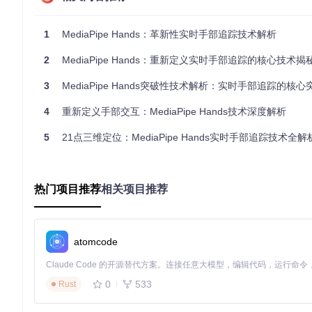
MediaPipe Hands采用创新的级联架构破解这些难题：
1
MediaPipe Hands：革新性实时手部追踪技术解析
手掌检测阶段
：首先在全图范围内快速定位手掌区域，返回
关键点追踪阶段
：基于检测到的手掌区域，裁剪并缩放至固
2
MediaPipe Hands：重新定义实时手部追踪的核心技术揭
3
MediaPipe Hands突破性技术解析：实时手部追踪的核心突破
这种设计将复杂问题分解为两个相对简单的子任务，使每个阶段
4
重新定义手部交互：MediaPipe Hands技术深度解析
测当前帧的手部区域，仅当追踪置信度低于阈值时才重新调用检
优势：实时性与准确性的双赢
5
21点三维定位：MediaPipe Hands实时手部追踪技术全解
两阶段架构带来显著优势：检测阶段采用轻量级模型快速定位，
端的实时性能。测试数据显示，该架构比单一模型方案减少40%
热门项目推荐
相关项目推荐
关键模块详解：从挑战到创新的技术突破
手掌检测模型：超越传统目标检测的创新设计
挑战：手部检测的特殊性
atomcode
传统目标检测算法在手部检测任务中面临特殊困难：手部形态变
低召回率。
0
533
Rust
创新：专为手掌优化的检测策略