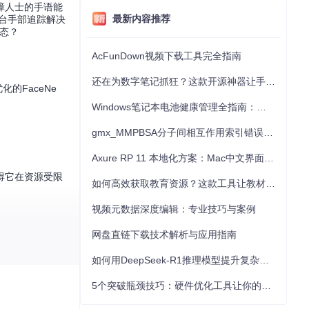
障人士的手语能
最新内容推荐
平台手部追踪解决
态？
AcFunDown视频下载工具完全指南
还在为数字笔记抓狂？这款开源神器让手写批注效率提升300%
的FaceNe
Windows笔记本电池健康管理全指南：从根源解决电池损耗问题
gmx_MMPBSA分子间相互作用索引错误的深度诊断与解决
Axure RP 11 本地化方案：Mac中文界面优化与原型设计工具汉化全指南
使得它在资源受限
如何高效获取教育资源？这款工具让教材下载效率提升80%
视频元数据深度编辑：专业技巧与案例
网盘直链下载技术解析与应用指南
如何用DeepSeek-R1推理模型提升复杂任务解决能力：完整指南
其次，手指的灵
5个突破瓶颈技巧：硬件优化工具让你的电脑性能提升30%