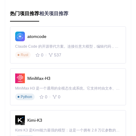
如何在保持规则严格性的同时，避免开发团队产生抵触情绪？
企业级Checkstyle配置需要兼顾代码质量与开发效率，实现"有
热门项目推荐
相关项目推荐
温度的自动化检查"。
分层规则架构设计
atomcode
推荐采用"基础层+业务层+环境层"的三层架构：
Claude Code 的开源替代方案。连接任意大模型，编辑代码，运行命令，自动验证 — 全自动执行。用 Rust 构建，极致性能。 ｜ An open-source alternative to Claude Code. Connect any LLM, edit code, run commands, and verify changes — autonomously. Built in Rust for speed. Get Started
<!-- 基础层：所有项目共用的核心规则 -->
0
537
Rust
<
module
name
=
"Checker"
>
<!-- 字符集与文件类型配置 -->
<
property
name
=
"charset"
value
=
"UTF-8"
/>
<
property
name
=
"fileExtensions"
value
=
"java"
/>
MiniMax-H3
<!-- 引入业务规则集 -->
MiniMax H3 是一个通用的全模态生成系统。它支持对由文本、图像、视频和音频组成的多模态上下文进行统一理解，并能生成分辨率高达 2K、时长可达 15 秒的带原生立体声音频的视频。得益于面向任务泛化的系统设计，H3 在预训练阶段就已具备广泛的多模态上下文理解与生成能力，能够出色地执行复杂的多模态指令。
<
module
name
=
"Import"
file
=
"rules/business/checks.xml"
/
0
0
Python
<!-- 环境特定配置 -->
<
module
name
=
"Import"
file
=
"rules/env/${env}/suppressio
</
module
>
Kimi-K3
常规用法
：通过
<module name="Import"/>
标签实现规则文
件的模块化引用，保持主配置文件简洁。
Kimi K3 是Kimi能力最强的模型：这是一个拥有 2.8 万亿参数的混合专家（MoE）模型，具备原生视觉理解能力，并支持 100 万 token 的上下文窗口。