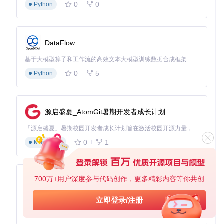
0
0
Python
高级技巧
：使用环境变量动态切换规则文件，实现开发/测试/
生产环境的差异化检查：
DataFlow
基于大模型算子和工作流的高效文本大模型训练数据合成框架
避坑指南
：避免循环导入规则文件，这会导致Checkstyle启动
失败。建议使用
config/catalog.xml
管理规则文件版本。
0
5
Python
规则粒度控制策略
针对不同类型文件实施差异化检查：
源启盛夏_AtomGit暑期开发者成长计划
<!-- 对测试代码放宽检查 -->
「源启盛夏」暑期校园开发者成长计划旨在激活校园开源力量，通过积分激励、认证扶持、资源倾斜等形式，引导高校组织和开发者完成「入驻 — 建项目 — 做贡献 — 获认证 — 得资源」的完整闭环。无论你是想带领社团入驻平台的组织者，还是希望用代码贡献证明自己的开发者，都能在这里找到属于你的成长路径。
<
module
name
=
"SuppressionSingleFilter"
>
0
1
Markdown
<
property
name
=
"checks"
value
=
"JavadocMethod"
/>
<
property
name
=
"files"
value
=
".*Test\.java"
/>
<
property
name
=
"severity"
value
=
"info"
/>
</
module
>
700万+用户深度参与代码创作，更多精彩内容等你共创
py-xiaozhi
<!-- 对生成代码完全忽略 -->
基于Python的Xiaozhi AI，适用于想要完整Xiaozhi体验而无需拥有专用硬件的用户。
<
module
name
=
"BeforeExecutionExclusionFileFilter"
>
立即登录/注册
<
property
name
=
"fileNamePattern"
value
=
"^target/generat
0
1
Python
</
module
>