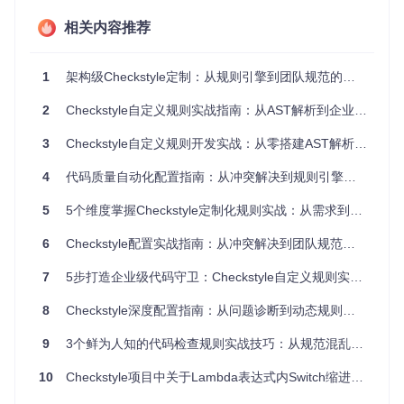
查过程中的关键事件回调，包括审计开始/结束、文件处理开
相关内容推荐
始/结束、错误添加和异常处理。DefaultLogger作为默认实
现，负责将事件转换为用户可见的报告。
1
架构级Checkstyle定制：从规则引擎到团队规范的实战指南
AST解析是规则检查的基础，TreeWalker模块会将代码分解为
类、方法、变量等语法单元。例如，
MethodLength
检查会遍
历方法定义节点，计算代码行数；
2
Checkstyle自定义规则实战指南：从AST解析到企业级规则体系构建
NamingConvention
则检查
标识符节点是否符合命名规范。
3
Checkstyle自定义规则开发实战：从零搭建AST解析驱动的代码质量守卫
规则执行优先级机制
4
代码质量自动化配置指南：从冲突解决到规则引擎定制
Checkstyle规则执行存在隐式优先级：
5
5个维度掌握Checkstyle定制化规则实战：从需求到落地的全流程指南
文件级检查（如
Header
）在TreeWalker之前执行
TreeWalker内的规则按配置顺序执行
6
Checkstyle配置实战指南：从冲突解决到团队规范落地
过滤器（Filter）在规则检查之后、报告生成之前生效
7
5步打造企业级代码守卫：Checkstyle自定义规则实战秘籍
这种执行顺序对复杂规则组合至关重要。例如，必须先进行文
件编码检查，再执行代码风格检查，否则可能因编码问题导致
8
Checkstyle深度配置指南：从问题诊断到动态规则适配
AST解析错误。
9
3个鲜为人知的代码检查规则实战技巧：从规范混乱到团队代码质量守护
官方文档：
Checker模块
、
TreeWalker模块
10
Checkstyle项目中关于Lambda表达式内Switch缩进问题的分析与解决
二、规则工程化：构建可维护的企业级规则体系