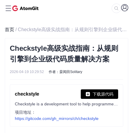
首页
/ Checkstyle高级实战指南：从规则引擎到企业级代码质量解决方案
Checkstyle高级实战指南：从规则
引擎到企业级代码质量解决方案
2026-04-19 10:29:52
作者：晏闻田Solitary
checkstyle
下载源代码
Checkstyle is a development tool to help programmers write Java code that adheres to a coding standard. By default it supports the Google Java Style Guide and Sun Code Conventions, but is highly configurable. It can be invoked with an ANT task and a command line program.
项目地址：
https://gitcode.com/gh_mirrors/ch/checkstyle