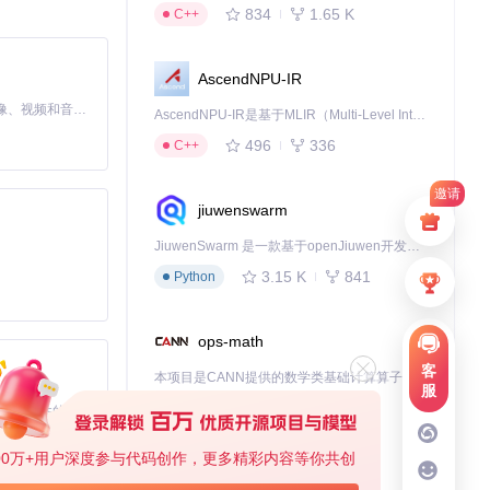
834
1.65 K
C++
，使抽象概念
AscendNPU-IR
MiniMax H3 是一个通用的全模态生成系统。它支持对由文本、图像、视频和音频组成的多模态上下文进行统一理解，并能生成分辨率高达 2K、时长可达 15 秒的带原生立体声音频的视频。得益于面向任务泛化的系统设计，H3 在预训练阶段就已具备广泛的多模态上下文理解与生成能力，能够出色地执行复杂的多模态指令。
AscendNPU-IR是基于MLIR（Multi-Level Intermediate Representation）构建的，面向昇腾亲和算子编译时使用的中间表示，提供昇腾完备表达能力，通过编译优化提升昇腾AI处理器计算效率，支持通过生态框架使能昇腾AI处理器与深度调优
视频，并自动匹配
496
336
C++
邀请
jiuwenswarm
JiuwenSwarm 是一款基于openJiuwen开发的智能AI Agent，它能够将大语言模型的强大能力，通过你日常使用的各类通讯应用，直接延伸至你的指尖。
rmer、vae等）
3.15 K
841
Python
加速推理过程。目
ops-math
客
营销响应速度提升
本项目是CANN提供的数学类基础计算算子库，实现网络在NPU上加速计算。
服
作全生命周期的解决
1.24 K
1.36 K
C++
基于Python的Xiaozhi AI，适用于想要完整Xiaozhi体验而无需拥有专用硬件的用户。
00万+用户深度参与代码创作，更多精彩内容等你共创
deveco-code
专业用户的视频