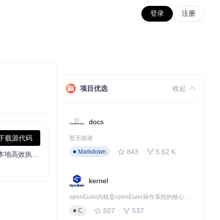
登录
注册
项目优选
收起
docs
下载源代码
暂无描述
843
5.62 K
Markdown
基于Diffusion的音视频基础模型，可同步生成视频与音频，支持图像、文本、音频等多模态输入，提供多种量化版本及超分模型，适合本地高效执行与二次开发。
kernel
openEuler内核是openEuler操作系统的核心，既是系统性能与稳定性的基石，也是连接处理器、设备与服务的桥梁。
507
537
C