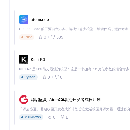
企业培训场景中，LTX-2可将静态PPT或教材内容转化为带
（如"量子计算原理"）转化为直观的动态可视化内容。据测试，这
atomcode
营销广告→个性化内容批量生产
借助LoRA微调技术，品牌方能够在一小时内完成特定产品风格
0
535
活力型背景音乐。该方案使广告素材制作成本降低60%，同时实现
Rust
生态影响：开源驱动的创作民主化进程
Kimi-K3
开发者视角→模块化架构的创新空间
LTX-2的开源架构（仓库地址：https://gitcode.com/hf_mirrors
通过标准化接口连接。这种结构使开发者能够针对性优化特定模块，例
0
0
Python
前社区已衍生出8种不同应用方向的二次开发版本。
企业应用→创作流程的工业化重构
对企业而言，LTX-2推动内容生产从"专业团队制作"向"全员
源启盛夏_AtomGit暑期开发者成长计划
80%。更值得关注的是，模型支持的12种模态转换能力（Text-to-
方案。
0
1
Markdown
技术民主化→创作权力的重新分配
开源特性使LTX-2打破了专业工具的技术垄断，独立创作者无