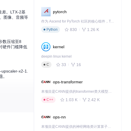
pytorch
。LTX-2基
文本、图像、音频等
作为 Ascend for PyTorch 社区的核心组件，TorchNPU 是昇腾专为 PyTorch 打造的深度学习适配插件，使 PyTorch 框架能够直接调用昇腾 NPU，为开发者提供昇腾 AI 处理器的超强算力。
830
1.26 K
Python
理步数压缩至8
kernel
同时硬件门槛降低
deepin linux kernel
33
16
C
caler-x2-1.
题。
ops-transformer
本项目是CANN提供的transformer类大模型算子库，实现网络在NPU上加速计算。
1.03 K
2.42 K
C++
跳动与音乐节奏同
缩至单一工具，
ops-nn
本项目是CANN提供的神经网络类计算算子库，实现网络在NPU上加速计算。