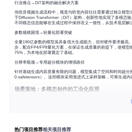
行业痛点→DiT架构的融合解决方案
传统音视频生成流程中，视觉与听觉内容往往需要通过独立模型分
于Diffusion Transformer（DiT）架构，创新性
不同模态信息能够在生成过程中保持语义一致性，从技术底层解
参数规模困境→轻量化部署突破
全量190亿参数的模型虽具备强大生成能力，但对硬件要求极高。LTX-2
步，配合FP4/FP8量化方案，在保证生成质量的前提下，使模
75%，为本地化部署奠定了基础。
分辨率瓶颈→专用超分模块的增强路径
针对基础生成内容质量有限的问题，模型集成了空间和时间超分辨率专用模块（ltx-2-spa
0.safetensors）。这些模块采用渐进式上采样策略，可将
场景落地：多模态创作的工业化应用
内容创作→全流程自动化实现
创作者通过ComfyUI节点或Diffusers库集成LTX-2后
步"，模型能直接生成包含自然光影变化、乐器动态和匹配音频
使专业级音视频制作时间从数天缩短至小时级。
热门项目推荐
相关项目推荐
教育培训→动态教学内容生成