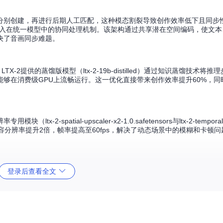
别创建，再进行后期人工匹配，这种模态割裂导致创作效率低下且同步性差
地实现了多模态输入在统一模型中的协同处理机制。该架构通过共享潜在空间编码，使
决了音画同步难题。
提供的蒸馏版模型（ltx-2-19b-distilled）通过知识蒸馏技术将推
型能够在消费级GPU上流畅运行。这一优化直接带来创作效率提升60%，
tial-upscaler-x2-1.0.safetensors与ltx-2-temporal-ups
生成内容分辨率提升2倍，帧率提高至60fps，解决了动态场景中的模糊和卡顿问
登录后查看全文
，可实现从文本描述到成片的端到端生成。例如输入"篝火旁吉他演奏的夜景，火焰
的完整视频片段。这种一站式解决方案将传统需要多软件协作的创作流程压