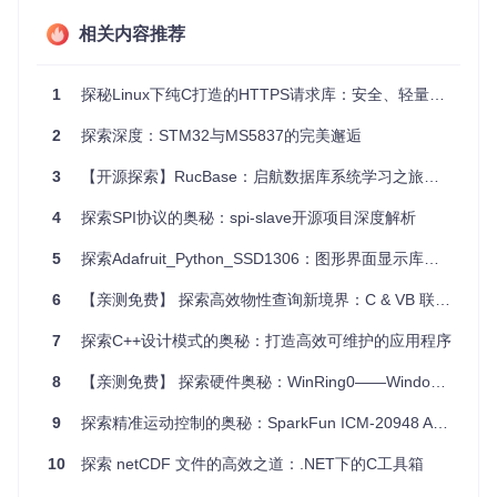
项目采用
测试驱动开发 (TDD)
的方法，确保每一步的代码都
相关内容推荐
经过严格的测试。开发流程包括：
添加测试用例
1
探秘Linux下纯C打造的HTTPS请求库：安全、轻量、高效
运行并查看失败的用例
改动代码以通过测试
2
探索深度：STM32与MS5837的完美邂逅
通过全部测试
3
【开源探索】RucBase：启航数据库系统学习之旅的绝佳实践平台
项目及技术应用场景
4
探索SPI协议的奥秘：spi-slave开源项目深度解析
学习与教学
5
探索Adafruit_Python_SSD1306：图形界面显示库的奥秘
对于计算机科学的学生和初学者来说，这个项目是一个绝佳的
6
【亲测免费】 探索高效物性查询新境界：C & VB 联手 Refprop.dll
学习资源。通过亲手实现一个数据库，你将深入理解数据库的
工作原理，掌握SQL语言、数据结构、算法等核心知识。
7
探索C++设计模式的奥秘：打造高效可维护的应用程序
技术研究
8
【亲测免费】 探索硬件奥秘：WinRing0——Windows系统的硬件访问库
对于数据库领域的研究人员和开发者来说，这个项目提供了一
个低门槛的实验平台。你可以在此基础上进行各种扩展和优
9
探索精准运动控制的奥秘：SparkFun ICM-20948 Arduino 库
化，探索新的数据存储和检索技术。
10
探索 netCDF 文件的高效之道：.NET下的C工具箱
小型应用