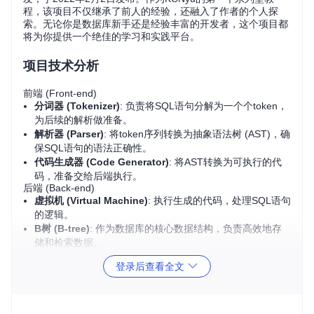
程，该项目不仅继承了前人的经验，还融入了作者的个人探
索。无论你是数据库新手还是经验丰富的开发者，这个项目都
将为你提供一个绝佳的学习和实践平台。
项目技术分析
前端 (Front-end)
分词器 (Tokenizer)
: 负责将SQL语句分解为一个个token，
为后续的解析做准备。
解析器 (Parser)
: 将token序列转换为抽象语法树 (AST)，确
保SQL语句的语法正确性。
代码生成器 (Code Generator)
: 将AST转换为可执行的代
码，准备交给后端执行。
后端 (Back-end)
虚拟机 (Virtual Machine)
: 执行生成的代码，处理SQL语句
的逻辑。
B树 (B-tree)
: 作为数据库的核心数据结构，负责高效地存
储和检索数据。
分页 (Pager)
: 管理数据的物理存储，确保数据在磁盘上的
登录后查看全文
高效读写。
操作系统层接口 (OS Interface)
: 提供与操作系统交互的接
口，处理文件操作等底层任务。
开发流程