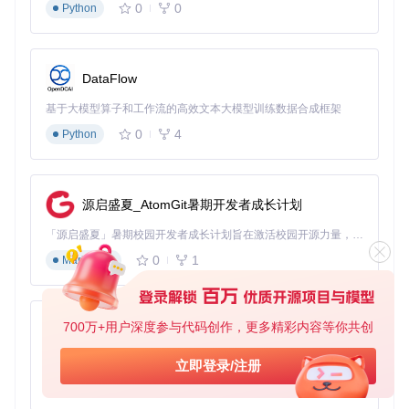
0
0
Python
一个展示和提升自己技术能力的平台。
结语
DataFlow
“如何用C++实现一个简易数据库”项目不仅是一个技术挑战，
更是一个深入理解数据库的绝佳机会。无论你是想提升自己的
基于大模型算子和工作流的高效文本大模型训练数据合成框架
技术能力，还是想探索数据库的奥秘，这个项目都值得你一
0
4
试。赶快加入我们，一起打造属于你自己的简易数据库吧！
Python
项目地址
:
GitHub
源启盛夏_AtomGit暑期开发者成长计划
知乎专栏
:
知乎专栏
「源启盛夏」暑期校园开发者成长计划旨在激活校园开源力量，通过积分激励、认证扶持、资源倾斜等形式，引导高校组织和开发者完成「入驻 — 建项目 — 做贡献 — 获认证 — 得资源」的完整闭环。无论你是想带领社团入驻平台的组织者，还是希望用代码贡献证明自己的开发者，都能在这里找到属于你的成长路径。
0
1
Markdown
700万+用户深度参与代码创作，更多精彩内容等你共创
py-xiaozhi
基于Python的Xiaozhi AI，适用于想要完整Xiaozhi体验而无需拥有专用硬件的用户。
立即登录/注册
0
1
Python