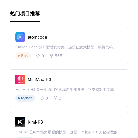
虽然这是一个简易数据库，但其功能已经足够支持一些小型的
应用场景。例如，你可以将其用于个人项目的数据存储，或者
作为嵌入式系统的一部分。
热门项目推荐
项目特点
atomcode
1. 模块化设计
Claude Code 的开源替代方案。连接任意大模型，编辑代码，运行命令，自动验证 — 全自动执行。用 Rust 构建，极致性能。 ｜ An open-source alternative to Claude Code. Connect any LLM, edit code, run commands, and verify changes — autonomously. Built in Rust for speed. Get Started
项目采用模块化设计，每个模块都有清晰的职责和接口。这不
仅方便了代码的维护和扩展，也使得学习过程更加系统化。
0
535
Rust
2. 测试驱动开发
通过TDD的方法，项目确保了代码的高质量和稳定性。每个功
MiniMax-H3
能模块都有对应的测试用例，帮助你快速定位和修复问题。
3. 详细的教程
MiniMax H3 是一个通用的全模态生成系统。它支持对由文本、图像、视频和音频组成的多模态上下文进行统一理解，并能生成分辨率高达 2K、时长可达 15 秒的带原生立体声音频的视频。得益于面向任务泛化的系统设计，H3 在预训练阶段就已具备广泛的多模态上下文理解与生成能力，能够出色地执行复杂的多模态指令。
0
0
Python
项目提供了详细的教程文档，每个单元都有对应的代码实现、
测试用例和教程详解。无论你是初学者还是有经验的开发者，
都能从中受益。
4. 开源社区支持
Kimi-K3
作为一个开源项目，你可以在GitHub上找到项目的源代码，并
Kimi K3 是Kimi能力最强的模型：这是一个拥有 2.8 万亿参数的混合专家（MoE）模型，具备原生视觉理解能力，并支持 100 万 token 的上下文窗口。
参与到社区的讨论和贡献中。这不仅是一个学习的机会，也是