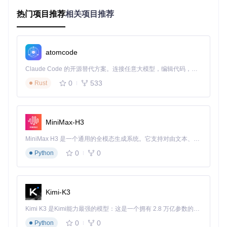
⭐☆
热门项目推荐
相关项目推荐
终端用户、开
自动处理依赖，一
Homebr
☆☆
ew安装
发者
键完成
☆
⭐☆
atomcode
DMG安
图形化操作，无需
普通用户
☆☆
装包
命令行知识
☆
Claude Code 的开源替代方案。连接任意大模型，编辑代码，运行命令，自动验证 — 全自动执行。用 Rust 构建，极致性能。 ｜ An open-source alternative to Claude Code. Connect any LLM, edit code, run commands, and verify changes — autonomously. Built in Rust for speed. Get Started
0
533
Rust
⭐⭐⭐
开发者、自定
可修改源码，定制
源码编译
义需求用户
功能
☆☆
根据需求选择最适合的方式，新手推荐Homebrew或DMG方
MiniMax-H3
式，开发者可尝试源码编译。
MiniMax H3 是一个通用的全模态生成系统。它支持对由文本、图像、视频和音频组成的多模态上下文进行统一理解，并能生成分辨率高达 2K、时长可达 15 秒的带原生立体声音频的视频。得益于面向任务泛化的系统设计，H3 在预训练阶段就已具备广泛的多模态上下文理解与生成能力，能够出色地执行复杂的多模态指令。
三、详细安装步骤
0
0
Python
3.1 Homebrew安装（推荐）
Homebrew是MacOS的包管理工具，适合熟悉终端的用户：
Kimi-K3
Kimi K3 是Kimi能力最强的模型：这是一个拥有 2.8 万亿参数的混合专家（MoE）模型，具备原生视觉理解能力，并支持 100 万 token 的上下文窗口。
0
0
Python