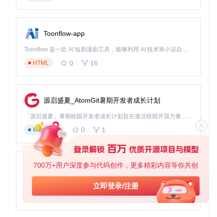
安装完成后，输入
battery --version
验证是否成功。Hom
ebrew会自动处理Node.js等依赖，全程无需手动干预。
3.2 DMG安装包（图形化操作）
Toonflow-app
访问项目页面下载最新DMG安装包
双击DMG文件，将
Battery
拖拽至
/Applications
文件夹
Toonflow 是一款 AI 短剧漫剧工具，能够利用 AI 技术将小说自动转化为剧本，并结合 AI 生成的图片和视频，实现高效的短剧创作。借助 Toonflow，可以轻松完成从文字到影像的全流程，让短剧制作变得更加智能与便捷。
在Launchpad中找到并启动应用，首次运行需在「系统设
0
16
HTML
置-安全性与隐私」中允许来自开发者的应用
图1：Battery充电状态监控界面，显示当前电量、电源来源及
源启盛夏_AtomGit暑期开发者成长计划
温度信息
「源启盛夏」暑期校园开发者成长计划旨在激活校园开源力量，通过积分激励、认证扶持、资源倾斜等形式，引导高校组织和开发者完成「入驻 — 建项目 — 做贡献 — 获认证 — 得资源」的完整闭环。无论你是想带领社团入驻平台的组织者，还是希望用代码贡献证明自己的开发者，都能在这里找到属于你的成长路径。
3.3 源码编译安装（开发者选项）
0
1
Markdown
适合需要自定义功能或贡献代码的用户：
git 
clone
700万+用户深度参与代码创作，更多精彩内容等你共创
AionUi
cd
 battery

npm install  
# 安装依赖
免费、本地、开源的 24/7 全天候 Cowork 应用，以及适用于 Gemini CLI、Claude Code、Codex、OpenCode、Qwen Code、Goose CLI、Auggie 等的 OpenClaw | 🌟 喜欢就点star吧
立即登录/注册
npm run build  
# 编译源码
npm 
link
# 链接为全局命令
0
6
TypeScript