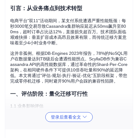
引言：从业务痛点到技术转型
电商平台"双11"活动期间，某支付系统遭遇严重性能瓶颈：每
秒3000笔交易导致Cassandra集群响应延迟从50ms飙升至80
0ms，超时订单占比达12%，直接损失超百万。技术团队面临
艰难抉择：垂直扩容成本高昂且效果有限，而传统迁移方案意
味着至少4小时业务中断。
这并非孤例。根据DB-Engines 2023年报告，78%的NoSQL用
户在数据量达到TB级后会遭遇性能拐点。ScyllaDB作为兼容C
assandra API的高性能数据库，通过革命性的Shard-Per-Core
架构，在相同硬件条件下可提供10倍吞吐量和90%的延迟降
低。本文将通过"评估-规划-执行-验证-优化"五阶段框架，带您
完成零停机迁移，同时避开90%用户会踩的兼容性陷阱。
一、评估阶段：量化迁移可行性
1.1 业务影响评估
迁移前首要任务是建立清晰的评估标准，避免盲目决策。建议
登录后查看全文
从三个维度进行量化分析：
评估
迁移阈
关键指标
风险警示