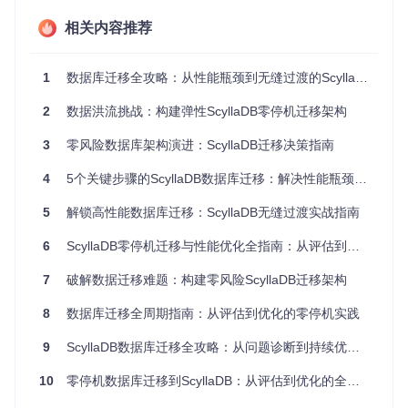
维度
值
相关内容推荐
⚠️ 需立即行
性能
连续7天
95%ile延迟 > 200m
瓶颈
超标
s
动
1
数据库迁移全攻略：从性能瓶颈到无缝过渡的ScyllaDB实施指南
成本
硬件投入/GB > $0.1
超预算2
考虑云部署
结构
5
0%
2
数据洪流挑战：构建弹性ScyllaDB零停机迁移架构
扩展
节点扩容性能线性
架构存在根
线性度<
能力
度 < 80%
本问题
60%
3
零风险数据库架构演进：ScyllaDB迁移决策指南
📌
重点工具
：使用
scylla-bench
进行基准测试，获取关键性
4
5个关键步骤的ScyllaDB数据库迁移：解决性能瓶颈的零停机实施方案
能指标：
5
解锁高性能数据库迁移：ScyllaDB无缝过渡实战指南
# 执行30分钟写入测试，模拟生产负载
6
ScyllaDB零停机迁移与性能优化全指南：从评估到优化的完整实践路径
scylla-bench -workload write -duration 1800 -concurrency 1
  -rate 3000 -populate 1000000 -schema 
'keyspace=test,tab
7
破解数据迁移难题：构建零风险ScyllaDB迁移架构
参数说明：-concurrency(并发数)、-rate(目标QPS)、-pop
8
数据库迁移全周期指南：从评估到优化的零停机实践
ulate(预生成数据量)需根据实际负载调整
9
ScyllaDB数据库迁移全攻略：从问题诊断到持续优化的零停机实践
1.2 迁移复杂度评估矩阵
复杂度因
中风险(3-4
高风险(5
10
零停机数据库迁移到ScyllaDB：从评估到优化的全流程性能优化指南
低风险(1-2分)
素
分)
分)