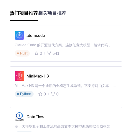
数据规模
<100GB
100GB-1TB
>1TB
简单表结构
中等复杂度
复杂关系
热门项目推荐
相关项目推荐
数据模型
<10张表
10-50张表
>50张表
写入吞吐
<1k TPS
1k-10k TPS
>10k TPS
量
atomcode
应用耦合
ORM抽象层访
直接CQL调
深度定制驱
度
问
用
动
Claude Code 的开源替代方案。连接任意大模型，编辑代码，运行命令，自动验证 — 全自动执行。用 Rust 构建，极致性能。 ｜ An open-source alternative to Claude Code. Connect any LLM, edit code, run commands, and verify changes — autonomously. Built in Rust for speed. Get Started
0
541
Rust
风险计算
：总分=Σ(各因素得分×权重)，权重分配建议：数据
规模(30%)、数据模型(25%)、写入吞吐量(25%)、应用耦合度
(20%)。
MiniMax-H3
低风险(≤8分)：标准迁移流程
中风险(9-14分)：需定制迁移方案
MiniMax H3 是一个通用的全模态生成系统。它支持对由文本、图像、视频和音频组成的多模态上下文进行统一理解，并能生成分辨率高达 2K、时长可达 15 秒的带原生立体声音频的视频。得益于面向任务泛化的系统设计，H3 在预训练阶段就已具备广泛的多模态上下文理解与生成能力，能够出色地执行复杂的多模态指令。
高风险(≥15分)：建议分阶段迁移
0
0
1.3 准备度评分卡（10项核心指标）
Python
指标
达标标准
权重
得分
网络带宽
源与目标集群间>1Gbps
15%
☐
DataFlow
目标集群
已稳定运行>7天
15%
☐
工具链
已安装scylla-tools-core
10%
☐
基于大模型算子和工作流的高效文本大模型训练数据合成框架