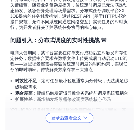
关键纽带。随着业务复杂度提升，传统定时调度已无法满足动
态触发、紧急任务处理等场景需求。分布式任务调度平台XXL-
JOB提供的任务触发机制，通过REST API（基于HTTP协议的
接口规范，允许不同系统间通过网络交互）实现任务的即时执
行，为开发者解决了跨系统任务协同的核心痛点。
问题引入：分布式调度的实时性挑战 🚨
电商大促期间，某平台需要在订单支付成功后立即触发库存锁
定任务；数据中台要求在数据文件上传完成后自动启动ETL流
程——这些场景都需要突破传统定时调度的时间约束，实现任
务的即时响应。传统解决方案存在三大痛点：
时效性不足
：定时任务最小粒度通常为分钟级，无法满足秒
级响应需求
耦合度高
：硬编码触发逻辑导致业务系统与调度系统紧耦合
扩展性差
：新增触发场景需修改调度系统核心代码
XXL-JOB的任务触发API通过标准化接口解决了这些问题，实
现了业务系统与调度系统的解耦，同时提供毫秒级的任务响应
登录后查看全文
能力。
核心流程：API触发的完整链路 🔄