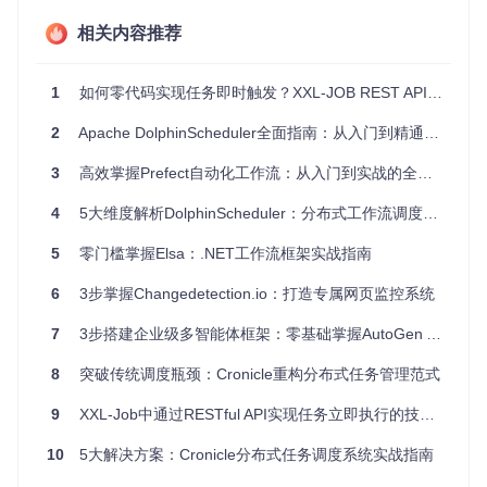
任务触发API的工作流程包含四个关键环节，形成完整的请求
相关内容推荐
处理闭环：
认证授权
：客户端提交用户名密码获取认证Cookie
1
如何零代码实现任务即时触发？XXL-JOB REST API全攻略
参数校验
：服务端验证任务ID、执行参数等关键信息
任务分发
：根据路由策略选择合适的执行器节点
2
Apache DolphinScheduler全面指南：从入门到精通的分布式工作流调度系统
结果反馈
：返回任务触发状态及调度ID
3
高效掌握Prefect自动化工作流：从入门到实战的全局任务调度指南
4
5大维度解析DolphinScheduler：分布式工作流调度系统的全栈指南
上图展示了通过API触发的任务在XXL-JOB调度中心的执行记
录，每条记录包含调度时间、执行结果等关键信息，便于问题
5
零门槛掌握Elsa：.NET工作流框架实战指南
排查与审计。
6
3步掌握Changedetection.io：打造专属网页监控系统
关键实现：从认证到触发的代码解析 🔑
7
3步搭建企业级多智能体框架：零基础掌握AutoGen AI应用开发
1. 认证机制实现
8
突破传统调度瓶颈：Cronicle重构分布式任务管理范式
调用触发API前需通过登录接口获取认证Cookie：
9
XXL-Job中通过RESTful API实现任务立即执行的技术解析
HttpResponse
response
=
 HttpRequest.post(adminUrl + 
"/log
10
5大解决方案：Cronicle分布式任务调度系统实战指南
    .form(
"userName"
, 
"admin"
)

    .form(
"password"
, 
"123456"
)
