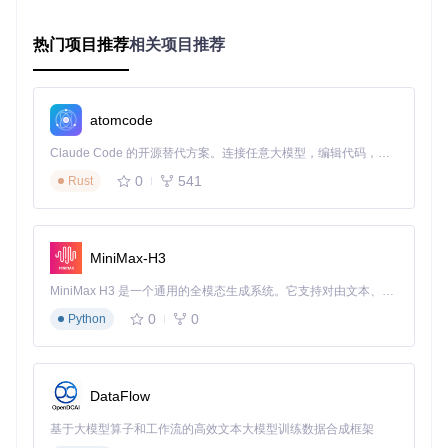
String
cookie
=
 response.getCookieValue(
"XXL_JOB_LOGIN_ID
热门项目推荐
相关项目推荐
2. 任务触发核心代码
通过REST API触发任务的极简实现：
atomcode
String
result
=
 HttpRequest.post(adminUrl + 
"/jobinfo/tri
    .cookie(
"XXL_JOB_LOGIN_IDENTITY"
, cookie)

Claude Code 的开源替代方案。连接任意大模型，编辑代码，运行命令，自动验证 — 全自动执行。用 Rust 构建，极致性能。 ｜ An open-source alternative to Claude Code. Connect any LLM, edit code, run commands, and verify changes — autonomously. Built in Rust for speed. Get Started
    .form(
"id"
, 
10001
)  
// 任务ID
0
541
Rust
    .form(
"executorParam"
, 
"orderId=123456"
)  
// 执行参数
3. 服务端接口定义
MiniMax-H3
XXL-JOB admin模块中对应的控制器方法：
MiniMax H3 是一个通用的全模态生成系统。它支持对由文本、图像、视频和音频组成的多模态上下文进行统一理解，并能生成分辨率高达 2K、时长可达 15 秒的带原生立体声音频的视频。得益于面向任务泛化的系统设计，H3 在预训练阶段就已具备广泛的多模态上下文理解与生成能力，能够出色地执行复杂的多模态指令。
@RequestMapping("/trigger")
0
0
Python
@ResponseBody
public
 Response<String> 
triggerJob
(

@RequestParam("id")
int
 id,

@RequestParam("executorParam")
 String executorParam)
 {
DataFlow
return
 xxlJobService.trigger(id, executorParam);

基于大模型算子和工作流的高效文本大模型训练数据合成框架