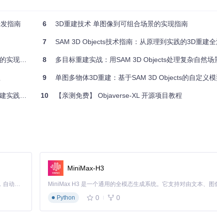
，平衡速度与质量
开发指南
6
3D重建技术 单图像到可组合场景的实现指南
并行效率
7
SAM 3D Objects技术指南：从原理到实践的3D重建
实现方案
8
多目标重建实战：用SAM 3D Objects处理复杂自然
程
9
单图多物体3D重建：基于SAM 3D Objects的自定
系统要求、依赖安装和模型检查点获取，为后续开发和推理做好准备。
实践指南
10
【亲测免费】 Objaverse-XL 开源项目教程
MiniMax-H3
性能。可以使用
nvidia-smi
命令检查GPU状态和驱动版本。
Claude Code 的开源替代方案。连接任意大模型，编辑代码，运行命令，自动验证 — 全自动执行。用 Rust 构建，极致性能。 ｜ An open-source alternative to Claude Code. Connect any LLM, edit code, run commands, and verify changes — autonomously. Built in Rust for speed. Get Started
0
0
Python