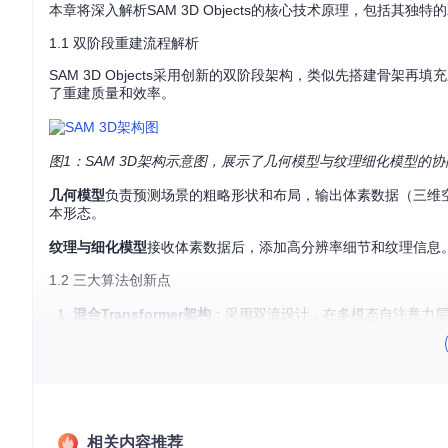
本章将深入解析SAM 3D Objects的核心技术原理，包括其
1.1 双阶段重建流程解析
SAM 3D Objects采用创新的双阶段架构，类似先搭建骨
了重建质量和效率。
图1：SAM 3D架构示意图，展示了几何模型与纹理细化模型的
几何模型
负责预测场景的粗略形状和布局，输出体素数据（三维
本形态。
纹理与细化模型
接收体素数据后，添加高分辨率细节和纹理信息
1.2 三大算法创新点
混合Transformer架构
：采用双流设计，在多模态自注意力
多模态自注意力掩码
：通过动态掩码机制，使模型能够聚焦
流匹配Transformer
：高效处理纹理细节生成，将2D图像特
1.3 性能优化策略
相关内容推荐