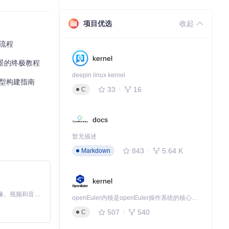
项目优选
收起
全流程
kernel
场景的终极教程
deepin linux kernel
义模型构建指南
33
16
C
docs
暂无描述
843
5.64 K
Markdown
kernel
MiniMax H3 是一个通用的全模态生成系统。它支持对由文本、图像、视频和音频组成的多模态上下文进行统一理解，并能生成分辨率高达 2K、时长可达 15 秒的带原生立体声音频的视频。得益于面向任务泛化的系统设计，H3 在预训练阶段就已具备广泛的多模态上下文理解与生成能力，能够出色地执行复杂的多模态指令。
openEuler内核是openEuler操作系统的核心，既是系统性能与稳定性的基石，也是连接处理器、设备与服务的桥梁。
507
540
C