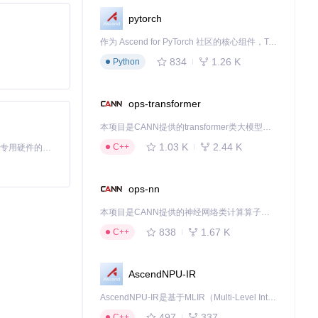
pytorch
作为 Ascend for PyTorch 社区的核心组件，TorchNPU 是昇腾专为 PyTorch 打造的深度学习适配插件，使 PyTorch 框架能够直接调用昇腾 NPU，为开发者提供昇腾 AI 处理器的超强算力。
834
1.26 K
Python
ops-transformer
本项目是CANN提供的transformer类大模型算子库，实现网络在NPU上加速计算。
1.03 K
2.44 K
C++
基于Python的Xiaozhi AI，适用于想要完整Xiaozhi体验而无需拥有专用硬件的用户。
ops-nn
本项目是CANN提供的神经网络类计算算子库，实现网络在NPU上加速计算。
838
1.67 K
C++
AscendNPU-IR
AscendNPU-IR是基于MLIR（Multi-Level Intermediate Representation）构建的，面向昇腾亲和算子编译时使用的中间表示，提供昇腾完备表达能力，通过编译优化提升昇腾AI处理器计算效率，支持通过生态框架使能昇腾AI处理器与深度调优
497
337
C++