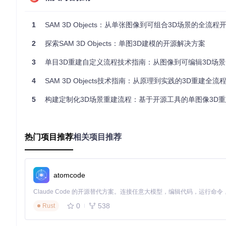
为实现高效的3D重建，SAM 3D Objects采用了多种优化策略：
渐进式细节生成
：先构建低分辨率基础结构，再逐步添加细节
1
SAM 3D Objects：从单张图像到可组合3D场景的全流程
注意力机制优化
：通过空间稀疏性注意力减少计算量
模型并行化
：将几何模型和纹理模型部署在不同GPU上，提高
2
探索SAM 3D Objects：单图3D建模的开源解决方案
2 环境配置：从零开始搭建开发环境
3
单目3D重建自定义流程技术指南：从图像到可编辑3D场景的
4
SAM 3D Objects技术指南：从原理到实践的3D重建全流
本章节将指导你完成SAM 3D Objects的环境配置，包括
2.1 系统要求
5
构建定制化3D场景重建流程：基于开源工具的单图像3D重建
组件
最低要求
推荐配置
操作系统
64位Linux
Ubuntu 20.04 LTS
热门项目推荐
相关项目推荐
GPU
16GB VRAM
32GB VRAM
Python
3.8+
3.10
CUDA
11.7+
12.1
atomcode
[!TIP] 确保你的系统已安装最新的NVIDIA驱动，以获得最佳
2.2 环境搭建步骤
0
538
Rust
首先克隆项目仓库：