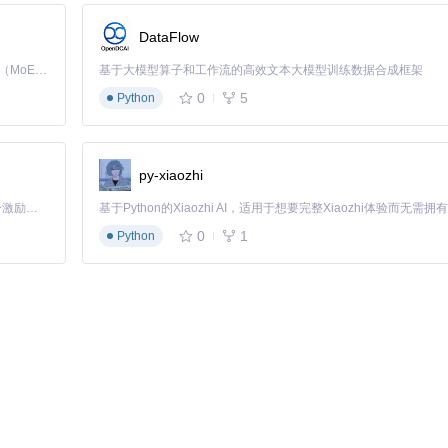
DataFlow
Kimi K3 是Kimi能力最强的模型：这是一个拥有 2.8 万亿参数的混合专家（MoE）模型，具备原生视觉理解能力，并支持 100 万 token 的上下文窗口。
基于大模型算子和工作流的高效文本大模型训练数据合成框架
0
5
Python
py-xiaozhi
「源启盛夏」暑期校园开发者成长计划旨在激活校园开源力量，通过积分激励、认证扶持、资源倾斜等形式，引导高校组织和开发者完成「入驻 — 建项目 — 做贡献 — 获认证 — 得资源」的完整闭环。无论你是想带领社团入驻平台的组织者，还是希望用代码贡献证明自己的开发者，都能在这里找到属于你的成长路径。
最低内存要求。
0
1
Python
 https://download.pytorch.org/whl/cu121"