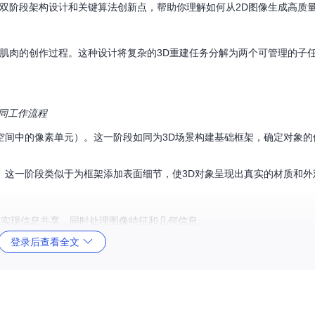
独特的双阶段架构设计和关键算法创新点，帮助你理解如何从2D图像生成高质
架再填充肌肉的创作过程。这种设计将复杂的3D重建任务分解为两个可管理的子
协同工作流程
空间中的像素单元）。这一阶段如同为3D场景构建基础框架，确定对象的
。这一阶段类似于为框架添加表面细节，使3D对象呈现出真实的材质和外
层实现信息共享，同时处理图像特征和几何信息。
登录后查看全文
于图像中的关键区域，提升对象边界的重建精度。
征转化为3D表面纹理，保持细节丰富度的同时确保几何一致性。