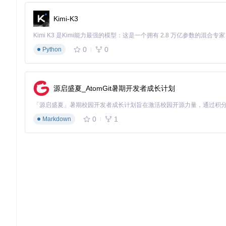
git 
clone
Kimi-K3
cd
使用mamba创建并激活环境：
0
0
Python
# 创建sam3d-objects环境
mamba 
env
 create -f environments/default.yml

源启盛夏_AtomGit暑期开发者成长计划
⚠️ 注意：VRAM不足会导致模型加载失败，确保你的GPU满足
0
1
Markdown
安装核心依赖：
# 配置PyTorch/CUDA依赖
export
 PIP_EXTRA_INDEX_URL=
"https://pypi.ngc.nvidia.com
# 安装核心依赖
pip install -e 
'.[dev]'
pip install -e 
'.[p3d]'
# 安装推理相关依赖