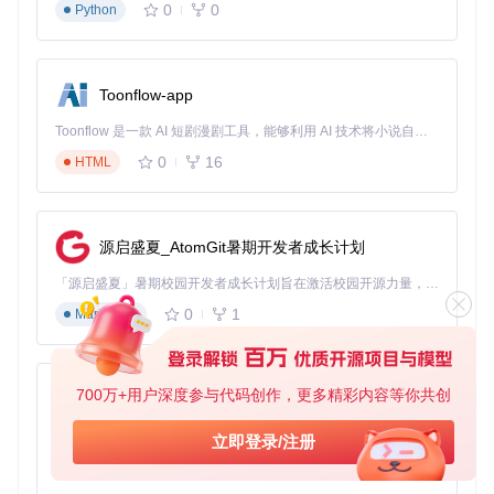
💾 第四步：保存与管理
0
0
Python
确认歌词无误后，可选择：
单文件保存：直接指定路径保存当前预览歌词
Toonflow-app
批量保存：将搜索结果列表中的所有歌词一键保存
文件夹关联：自动将歌词文件与音乐文件同名关联
Toonflow 是一款 AI 短剧漫剧工具，能够利用 AI 技术将小说自动转化为剧本，并结合 AI 生成的图片和视频，实现高效的短剧创作。借助 Toonflow，可以轻松完成从文字到影像的全流程，让短剧制作变得更加智能与便捷。
0
16
HTML
[!TIP] 建议启用"智能命名"功能，系统会根据音乐文件元信
息自动生成"歌手-专辑-歌名.lrc"格式的文件名，大幅提升音
乐库管理效率。
源启盛夏_AtomGit暑期开发者成长计划
智能批处理引擎：让海量歌词获取自动化
「源启盛夏」暑期校园开发者成长计划旨在激活校园开源力量，通过积分激励、认证扶持、资源倾斜等形式，引导高校组织和开发者完成「入驻 — 建项目 — 做贡献 — 获认证 — 得资源」的完整闭环。无论你是想带领社团入驻平台的组织者，还是希望用代码贡献证明自己的开发者，都能在这里找到属于你的成长路径。
面对成百上千首歌曲的歌词批量处理需求，传统工具往往需要
0
1
逐一点击保存，耗费大量时间。该工具研发的智能批处理引擎
Markdown
彻底改变了这一现状，通过三大核心技术实现自动化歌词管
理。
文件夹扫描模式
700万+用户深度参与代码创作，更多精彩内容等你共创
AionUi
通过"文件→扫描目录"功能选择存放音乐文件的文件夹，工具
免费、本地、开源的 24/7 全天候 Cowork 应用，以及适用于 Gemini CLI、Claude Code、Codex、OpenCode、Qwen Code、Goose CLI、Auggie 等的 OpenClaw | 🌟 喜欢就点star吧
立即登录/注册
会自动分析音频文件的元数据（ID3标签），批量匹配并下载
对应歌词，整个过程无需人工干预。
0
6
TypeScript