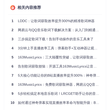
智能编码转换
：内置UTF-8/BIG5/GBK多编码自动识别引
相关内容推荐
擎，彻底解决歌词乱码问题
格式兼容性
：支持LRC/SRT等8种歌词格式输出，适配各类
播放器和视频编辑软件
1
LDDC：让歌词获取效率提升300%的精准歌词神器
[!TIP] 当搜索结果不理想时，尝试组合使用"模糊搜索+精确
2
网易云与QQ音乐歌词下载解决方案：从入门到精通的实战指南
ID"模式：先通过歌曲片段模糊定位，再用音乐平台的歌曲I
D进行精确匹配，可大幅提升准确率。
3
三步搞定歌词下载！告别手动操作的音乐工具来了
四步高效工作流：从安装到获取歌词的极简路径
4
3分钟上手直播效率工具：弹幕助手+互动神器让观众留存率提升200%
🔍 第一步：环境准备与部署
5
163MusicLyrics：三大颠覆性突破，让歌词获取效率提升10倍的开源神器
通过以下命令快速获取工具源码并完成基础配置：
6
告别歌词获取烦恼：开源工具163MusicLyrics让音乐管理效率提升300%
7
5大核心功能让你的B站直播效率提升300%：神奇弹幕场控机器人全解析
git 
clone
8
163MusicLyrics：免费歌词获取神器，网易云QQ音乐一键搞定
工具采用跨平台架构设计，无需复杂依赖安装，Windows用户
可直接运行exe文件，Linux和macOS用户通过publish.sh脚本
9
5步轻松搞定本地音乐歌词！LRCGET助手让你的音乐体验升级
即可完成环境配置。
10
如何通过神奇弹幕实现直播效率革命与智能升级：B站主播的5个实战技巧
🎯 第二步：搜索策略选择