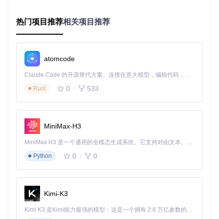
启动工具后，在左侧导航栏选择搜索模式：
精确搜索
：适用于已知完整歌手和歌名的场景，直接输入信
热门项目推荐
相关项目推荐
息即可
模糊搜索
：针对只记得部分歌词或旋律的情况，支持歌词片
段匹配
atomcode
歌单导入
：通过音乐平台歌单链接批量获取整列表歌词
Claude Code 的开源替代方案。连接任意大模型，编辑代码，运行命令，自动验证 — 全自动执行。用 Rust 构建，极致性能。 ｜ An open-source alternative to Claude Code. Connect any LLM, edit code, run commands, and verify changes — autonomously. Built in Rust for speed. Get Started
歌曲模糊搜索功能演示，展示通过部分歌词快速定位目标歌曲
0
533
Rust
的过程
📝 第三步：歌词预览与格式设置
MiniMax-H3
搜索结果展示区会显示匹配度最高的10个结果，点击任意条目
即可在中央预览窗查看歌词内容。在底部设置区可调整：
MiniMax H3 是一个通用的全模态生成系统。它支持对由文本、图像、视频和音频组成的多模态上下文进行统一理解，并能生成分辨率高达 2K、时长可达 15 秒的带原生立体声音频的视频。得益于面向任务泛化的系统设计，H3 在预训练阶段就已具备广泛的多模态上下文理解与生成能力，能够出色地执行复杂的多模态指令。
输出格式（LRC/SRT等）
0
0
Python
文件编码（默认UTF-8）
歌词合并方式（原文/译文/罗马音）
Kimi-K3
歌词预览与格式设置界面，显示多语言歌词对照及编码选择选
项
Kimi K3 是Kimi能力最强的模型：这是一个拥有 2.8 万亿参数的混合专家（MoE）模型，具备原生视觉理解能力，并支持 100 万 token 的上下文窗口。