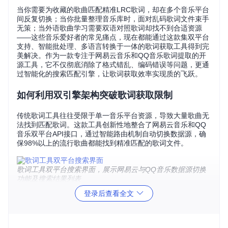
当你需要为收藏的歌曲匹配精准LRC歌词，却在多个音乐平台
间反复切换；当你批量整理音乐库时，面对乱码歌词文件束手
无策；当外语歌曲学习需要双语对照歌词却找不到合适资源
——这些音乐爱好者的常见痛点，现在都能通过这款集双平台
支持、智能批处理、多语言转换于一体的歌词获取工具得到完
美解决。作为一款专注于网易云音乐和QQ音乐歌词提取的开
源工具，它不仅彻底消除了格式错乱、编码错误等问题，更通
过智能化的搜索匹配引擎，让歌词获取效率实现质的飞跃。
如何利用双引擎架构突破歌词获取限制
传统歌词工具往往受限于单一音乐平台资源，导致大量歌曲无
法找到匹配歌词。这款工具创新性地整合了网易云音乐和QQ
音乐双平台API接口，通过智能路由机制自动切换数据源，确
保98%以上的流行歌曲都能找到精准匹配的歌词文件。
歌词工具双平台搜索界面，展示网易云与QQ音乐数据源切换
功能及搜索结果列表
登录后查看全文
⚡️
核心优势解析
：
双平台协同搜索
：自动比对两个平台的歌词质量，优先选择
带时间轴的高精度版本