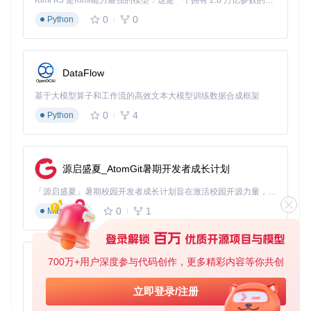
💡 实用小贴士：如果希望加速构建过程或跳过测试，可以使
Kimi K3 是Kimi能力最强的模型：这是一个拥有 2.8 万亿参数的混合专家（MoE）模型，具备原生视觉理解能力，并支持 100 万 token 的上下文窗口。
用
./gradlew build -x test
命令
0
0
Python
Step 3: 定位构建产物 构建完成后，生成的可执行文件位于
bu
ild/libs/
目录下，包括：
DataFlow
CLI版本的jar文件
原生CLI可执行文件
基于大模型算子和工作流的高效文本大模型训练数据合成框架
带有Electron前端的图形界面版本
0
4
Python
核心流程：世界转换基础操作指南
图形界面操作流程
源启盛夏_AtomGit暑期开发者成长计划
如果您下载的是带有Electron前端的版本，可通过以下步骤完
成转换：
「源启盛夏」暑期校园开发者成长计划旨在激活校园开源力量，通过积分激励、认证扶持、资源倾斜等形式，引导高校组织和开发者完成「入驻 — 建项目 — 做贡献 — 获认证 — 得资源」的完整闭环。无论你是想带领社团入驻平台的组织者，还是希望用代码贡献证明自己的开发者，都能在这里找到属于你的成长路径。
0
1
Markdown
Step 1: 启动应用程序，打开Chunker图形界面 Step 2: 点
击"选择源世界"按钮，导航至您的Minecraft世界文件夹 Step
3: 在右侧面板选择目标格式和版本 Step 4: 指定输出目录，建
议创建新文件夹以避免覆盖原始文件 Step 5: 点击"开始转
700万+用户深度参与代码创作，更多精彩内容等你共创
py-xiaozhi
换"按钮，等待进度条完成
基于Python的Xiaozhi AI，适用于想要完整Xiaozhi体验而无需拥有专用硬件的用户。
命令行界面(CLI)基础用法
立即登录/注册
0
1
Python