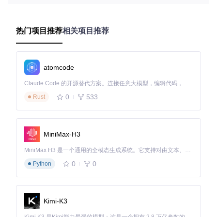
环境准备与部署：从零开始搭建转换环境
系统要求与依赖项
热门项目推荐
相关项目推荐
在开始安装前，请确保您的系统满足以下要求：
Git客户端
：用于获取项目源码
Java Development Kit (JDK)
：版本17或更高（Java开发
atomcode
工具包，用于运行Java应用程序）
Claude Code 的开源替代方案。连接任意大模型，编辑代码，运行命令，自动验证 — 全自动执行。用 Rust 构建，极致性能。 ｜ An open-source alternative to Claude Code. Connect any LLM, edit code, run commands, and verify changes — autonomously. Built in Rust for speed. Get Started
Gradle
：可选，项目构建工具（如不单独安装，可使用项
目自带的gradle wrapper）
0
533
Rust
部署步骤
Step 1: 获取项目源码
MiniMax-H3
MiniMax H3 是一个通用的全模态生成系统。它支持对由文本、图像、视频和音频组成的多模态上下文进行统一理解，并能生成分辨率高达 2K、时长可达 15 秒的带原生立体声音频的视频。得益于面向任务泛化的系统设计，H3 在预训练阶段就已具备广泛的多模态上下文理解与生成能力，能够出色地执行复杂的多模态指令。
0
0
Step 2: 进入项目目录并构建
Python
cd Chunker

Kimi-K3