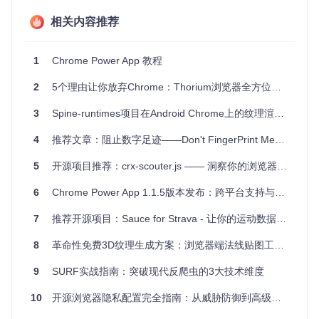
React
：Facebook 的高效UI库，用于构建用户界面，使应
用程序更加直观和响应迅速。
相关内容推荐
应用场景
1
Chrome Power App 教程
Chrome Power适用于多种场合：
2
5个理由让你放弃Chrome：Thorium浏览器全方位技术解析
隐私保护
：对于网络冲浪、社交媒体互动，或者在线购物
3
Spine-runtimes项目在Android Chrome上的纹理渲染问题解析
时，防止个人信息被追踪。
网络营销
：SEO优化、广告投放测试，以及多账号管理时，
4
推荐文章：阻止数字足迹——Don't FingerPrint Me（DFPM）浏览器扩展
降低被识别的风险。
数据分析
：网站测试、网页抓取或自动化任务，减少被网站
5
开源项目推荐：crx-scouter.js —— 洞察你的浏览器秘密武器
识别并封锁的概率。
6
Chrome Power App 1.1.5版本发布：跨平台支持与架构优化
项目特点
7
推荐开源项目：Sauce for Strava - 让你的运动数据分析更加深入和全面
开源
：遵循AGPL协议，代码透明，允许自由定制和扩展。
8
多窗口管理
革命性免费3D纹理生成方案：浏览器端法线贴图工具全攻略
：创建多个独立的浏览环境，每个都有自己的设
置和Cookie。
9
SURF实战指南：突破现代反爬虫的3大技术维度
模板导入
：可以从预设模板或 AdsPower 数据导入窗口配
置，方便快捷。
10
开源浏览器隐私配置完全指南：从威胁防御到高级策略
即将推出的功能
：包括ipv6代理支持、同步操作、Cookie管
理等，持续优化用户体验。