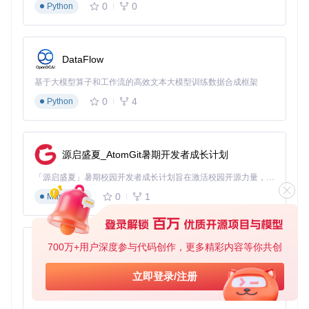
0
0
Python
DataFlow
基于大模型算子和工作流的高效文本大模型训练数据合成框架
0
4
Python
源启盛夏_AtomGit暑期开发者成长计划
「源启盛夏」暑期校园开发者成长计划旨在激活校园开源力量，通过积分激励、认证扶持、资源倾斜等形式，引导高校组织和开发者完成「入驻 — 建项目 — 做贡献 — 获认证 — 得资源」的完整闭环。无论你是想带领社团入驻平台的组织者，还是希望用代码贡献证明自己的开发者，都能在这里找到属于你的成长路径。
0
1
Markdown
700万+用户深度参与代码创作，更多精彩内容等你共创
py-xiaozhi
基于Python的Xiaozhi AI，适用于想要完整Xiaozhi体验而无需拥有专用硬件的用户。
立即登录/注册
0
1
Python