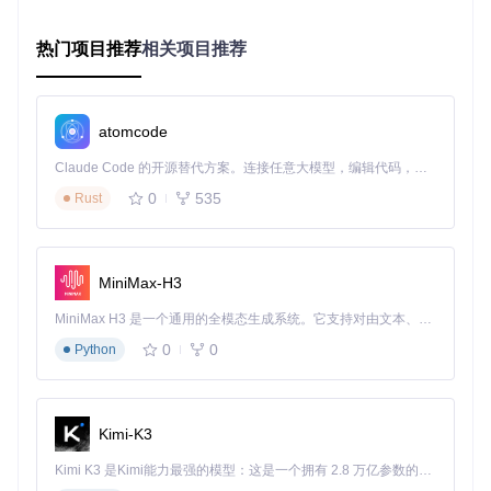
尝试Chrome Power
热门项目推荐
相关项目推荐
如果您对保护您的在线隐私感兴趣，或是需要一个高效的多账
户管理工具，那么Chrome Power无疑是您的理想选择。立即
下载最新版
，开启您的安全网络之旅吧！
同时，别忘了如果这个项目对您有所帮助，可以通过购买会员
atomcode
或捐赠支持开发者，让他们能继续提供卓越的技术支持和服
务。
Claude Code 的开源替代方案。连接任意大模型，编辑代码，运行命令，自动验证 — 全自动执行。用 Rust 构建，极致性能。 ｜ An open-source alternative to Claude Code. Connect any LLM, edit code, run commands, and verify changes — autonomously. Built in Rust for speed. Get Started
0
535
Rust
Bitcoin Address:
bc1p0uex9rn8nd9uyguulp6r3d3t9kylrk
42dg6sq22f3h5rktlk22ks6mlv6t
Ethereum Address:
0x5
D544C2329d812B1eA1D3F520C882d69811c7a06
让我们一起拥抱更安全、更自由的互联网体验，使用Chrome
MiniMax-H3
Power，掌握您的网络身份！
MiniMax H3 是一个通用的全模态生成系统。它支持对由文本、图像、视频和音频组成的多模态上下文进行统一理解，并能生成分辨率高达 2K、时长可达 15 秒的带原生立体声音频的视频。得益于面向任务泛化的系统设计，H3 在预训练阶段就已具备广泛的多模态上下文理解与生成能力，能够出色地执行复杂的多模态指令。
0
0
Python
chrome-power-app
下载源代码
The first open source multi-chrome manager tool.
Kimi-K3
项目地址：
https://gitcode.com/gh_mirrors/ch/chrome-
power-app
Kimi K3 是Kimi能力最强的模型：这是一个拥有 2.8 万亿参数的混合专家（MoE）模型，具备原生视觉理解能力，并支持 100 万 token 的上下文窗口。