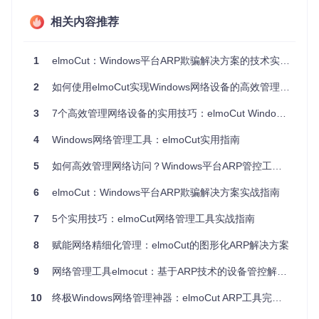
2.2 网络扫描
相关内容推荐
提供两种扫描模式：ARP扫描和Ping扫描。ARP扫描速度快、
CPU占用低，适合快速发现网络中的设备；Ping扫描检测率
高，能更准确地识别在线设备，但速度相对较慢。
1
elmoCut：Windows平台ARP欺骗解决方案的技术实现与实战指南
2.3 多接口支持
2
如何使用elmoCut实现Windows网络设备的高效管理与控制
允许用户在不同的网络接口之间自由切换，适应复杂的网络环
境。通过简单的设置操作，即可完成接口切换并立即生效。
3
7个高效管理网络设备的实用技巧：elmoCut Windows ARP工具全解析
2.4 设备记忆功能
4
Windows网络管理工具：elmoCut实用指南
自动记住已阻断的设备，在程序重启后能够保持之前的设置，
5
如何高效管理网络访问？Windows平台ARP管控工具全解析
无需重复配置，提高工作效率。
6
elmoCut：Windows平台ARP欺骗解决方案实战指南
实操小贴士
定期使用扫描功能更新设备列表，确保设备信息的准确
7
5个实用技巧：elmoCut网络管理工具实战指南
性。
8
赋能网络精细化管理：elmoCut的图形化ARP解决方案
三、场景化应用指南
9
网络管理工具elmocut：基于ARP技术的设备管控解决方案
3.1 企业网络管理场景
10
终极Windows网络管理神器：elmoCut ARP工具完全指南
在企业网络维护期间，需要临时阻断特定设备的访问权限，以