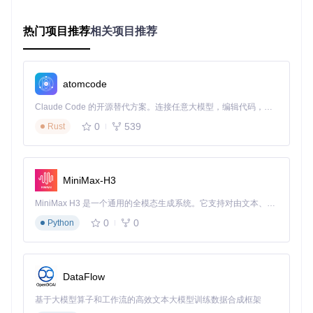
确保维护操作的安全性。操作流程如下：
打开elmocut，切换到相应的网络接口
热门项目推荐
相关项目推荐
执行网络扫描，获取当前网络设备列表
选择需要阻断的设备，点击阻断按钮
维护完成后，选择被阻断设备，点击恢复按钮
3.2 教育培训环境场景
atomcode
在网络安全实验教学中，演示ARP欺骗原理和防御方法。操作
Claude Code 的开源替代方案。连接任意大模型，编辑代码，运行命令，自动验证 — 全自动执行。用 Rust 构建，极致性能。 ｜ An open-source alternative to Claude Code. Connect any LLM, edit code, run commands, and verify changes — autonomously. Built in Rust for speed. Get Started
流程如下：
0
539
Rust
启动elmocut，扫描教学网络中的设备
选择目标设备进行阻断操作，演示网络中断效果
讲解ARP欺骗的原理和防御措施
MiniMax-H3
恢复被阻断设备的网络连接
3.3 家庭网络控制场景
MiniMax H3 是一个通用的全模态生成系统。它支持对由文本、图像、视频和音频组成的多模态上下文进行统一理解，并能生成分辨率高达 2K、时长可达 15 秒的带原生立体声音频的视频。得益于面向任务泛化的系统设计，H3 在预训练阶段就已具备广泛的多模态上下文理解与生成能力，能够出色地执行复杂的多模态指令。
家长需要限制孩子设备的上网时间。操作流程如下：
0
0
Python
在孩子使用设备期间，打开elmocut
扫描家庭网络，找到孩子的设备
在规定时间外，阻断该设备的网络连接
DataFlow
允许上网时间内，恢复设备连接
实操小贴士
基于大模型算子和工作流的高效文本大模型训练数据合成框架