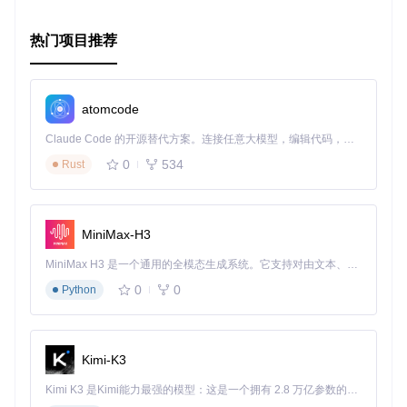
可自定义
：您可以根据个人喜好调整主题颜色。
为了体验这款优雅的主题，只需按照项目文档进行安装，然后
热门项目推荐
在VS Code的设置中选择“Halcyon”作为颜色主题。立刻，一
个全新的编程世界将在您的指尖展开。
立即尝试Halcyon Theme
atomcode
让我们一起，借助Halcyon Theme，在代码的海洋中畅游无
Claude Code 的开源替代方案。连接任意大模型，编辑代码，运行命令，自动验证 — 全自动执行。用 Rust 构建，极致性能。 ｜ An open-source alternative to Claude Code. Connect any LLM, edit code, run commands, and verify changes — autonomously. Built in Rust for speed. Get Started
阻，享受编程的乐趣吧！
0
534
Rust
MiniMax-H3
MiniMax H3 是一个通用的全模态生成系统。它支持对由文本、图像、视频和音频组成的多模态上下文进行统一理解，并能生成分辨率高达 2K、时长可达 15 秒的带原生立体声音频的视频。得益于面向任务泛化的系统设计，H3 在预训练阶段就已具备广泛的多模态上下文理解与生成能力，能够出色地执行复杂的多模态指令。
0
0
Python
Kimi-K3
Kimi K3 是Kimi能力最强的模型：这是一个拥有 2.8 万亿参数的混合专家（MoE）模型，具备原生视觉理解能力，并支持 100 万 token 的上下文窗口。