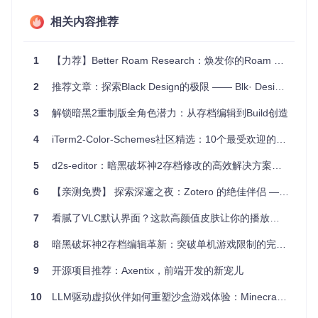
Halcyon Theme以其简洁的设计和舒适的色彩搭配，让您的代
相关内容推荐
码在黑夜中熠熠生辉。这款主题以暗蓝色为主色调，旨在减少
眼睛疲劳，让您在长时间编码后仍能保持清晰的视野。不仅如
此，它还兼容多种编程语言和扩展，确保了广泛的应用场景。
1
【力荐】Better Roam Research：焕发你的Roam Research新生！
2、项目技术分析
2
推荐文章：探索Black Design的极限 —— Blk· Design System React
Halcyon Theme充分利用了VS Code的主题定制功能，精心调
整了关键字、函数、变量、字符串等语法元素的颜色，以便于
3
解锁暗黑2重制版全角色潜力：从存档编辑到Build创造
区分和理解。通过使用如
#c3a6ff
（关键词）和
#bae67e
（字
符串）等鲜明但不刺眼的色彩，使得代码结构一目了然。
4
iTerm2-Color-Schemes社区精选：10个最受欢迎的暗黑配色方案
3、项目及技术应用场景
5
d2s-editor：暗黑破坏神2存档修改的高效解决方案全攻略
无论您是在开发大型项目、阅读代码文档，还是编写Markdow
n笔记，Halcyon Theme都能提供良好的视觉体验。尤其对于
6
【亲测免费】 探索深邃之夜：Zotero 的绝佳伴侣 —— Night 插件
那些喜欢在夜间或低光照环境下工作的开发者，这款主题更是
理想的选择。同时，与Material Icon Theme的集成，让文件
7
看腻了VLC默认界面？这款高颜值皮肤让你的播放器秒变艺术品✨
图标更加美观且易于识别。
8
暗黑破坏神2存档编辑革新：突破单机游戏限制的完美解决方案
4、项目特点
深色背景
：降低视觉疲劳，更适合长时间编程。
9
开源项目推荐：Axentix，前端开发的新宠儿
色彩鲜明
：代码高亮突出，助于快速理解和定位。
广谱支持
：适配多种编程语言和编辑器环境。
10
LLM驱动虚拟伙伴如何重塑沙盒游戏体验：Minecraft世界的AI协作革命
易安装
：简单几步即可在VS Code内完成安装。