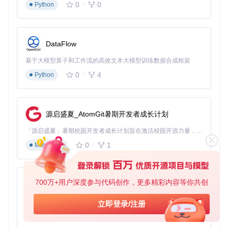
0
0
Python
DataFlow
基于大模型算子和工作流的高效文本大模型训练数据合成框架
0
4
Python
源启盛夏_AtomGit暑期开发者成长计划
「源启盛夏」暑期校园开发者成长计划旨在激活校园开源力量，通过积分激励、认证扶持、资源倾斜等形式，引导高校组织和开发者完成「入驻 — 建项目 — 做贡献 — 获认证 — 得资源」的完整闭环。无论你是想带领社团入驻平台的组织者，还是希望用代码贡献证明自己的开发者，都能在这里找到属于你的成长路径。
0
1
Markdown
700万+用户深度参与代码创作，更多精彩内容等你共创
py-xiaozhi
基于Python的Xiaozhi AI，适用于想要完整Xiaozhi体验而无需拥有专用硬件的用户。
立即登录/注册
0
1
Python