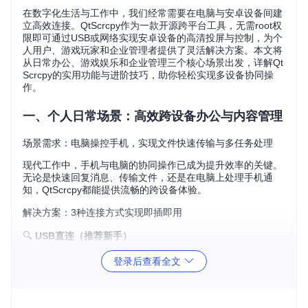
在数字化生活与工作中，我们经常需要在电脑与安卓设备间建
立高效连接。QtScrcpy作为一款开源跨平台工具，无需root权
限即可通过USB或网络实现安卓设备的高清投屏与控制，为个
人用户、游戏玩家和企业管理者提供了灵活解决方案。本文将
从日常办公、游戏娱乐和企业管理三个核心场景出发，详解Qt
Scrcpy的实用功能与进阶技巧，助你轻松实现多设备协同操
作。
一、个人日常场景：高效跨设备办公与内容管理
场景需求：电脑操控手机，实现文件快速传输与多任务处理
现代工作中，手机与电脑的协同操作已成为提升效率的关键。
无论是快速回复消息、传输文件，还是在电脑上处理手机通
知，QtScrcpy都能提供流畅的跨设备体验。
解决方案：3种连接方式实现即插即用
🔍
USB直连（推荐新手）
登录后查看全文
在手机上开启开发者模式：进入"设置→关于手机"，连续
点击版本号7次激活开发者选项
进入开发者选项界面，启用"USB调试"及"USB调试（安全
设置）"（部分品牌如小米、华为需要）