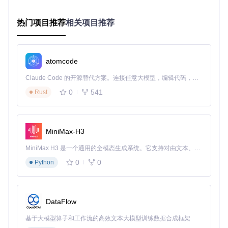
画质
大尺寸1080P
办公
调整
文件
支持APK/文档/媒体
资料
直接拖拽文件
热门项目推荐
相关项目推荐
传输
文件
同步
到投屏窗口
屏幕
MP4/MKV格式，默
会议
Ctrl+R开始/停
录制
认2Mbps
记录
止录制
atomcode
快捷
Ctrl+H返回主页，Ctrl
快速
键操
键盘组合键
Claude Code 的开源替代方案。连接任意大模型，编辑代码，运行命令，自动验证 — 全自动执行。用 Rust 构建，极致性能。 ｜ An open-source alternative to Claude Code. Connect any LLM, edit code, run commands, and verify changes — autonomously. Built in Rust for speed. Get Started
+W优化窗口
操作
作
0
541
Rust
二、游戏娱乐场景：键鼠映射实现精准操控
MiniMax-H3
场景需求：通过键盘鼠标玩手游，提升操作精度与游戏体验
MiniMax H3 是一个通用的全模态生成系统。它支持对由文本、图像、视频和音频组成的多模态上下文进行统一理解，并能生成分辨率高达 2K、时长可达 15 秒的带原生立体声音频的视频。得益于面向任务泛化的系统设计，H3 在预训练阶段就已具备广泛的多模态上下文理解与生成能力，能够出色地执行复杂的多模态指令。
0
0
对于《和平精英》《原神》等需要精准操作的游戏，手机触屏
Python
操作往往难以满足需求。QtScrcpy的键鼠映射功能可将键盘按
键和鼠标动作映射为手机触屏操作，带来接近PC游戏的操控
体验。
DataFlow
解决方案：预设配置与自定义映射相结合
基于大模型算子和工作流的高效文本大模型训练数据合成框架
🔍
快速启用预设游戏配置