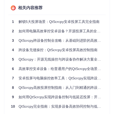
安卓开发者选项设置界面.jpg)
相关内容推荐
使用数据线连接手机与电脑，首次连接需在手机上确认"允
1
许USB调试"
解锁5大投屏场景：QtScrcpy安卓投屏工具完全指南
打开QtScrcpy软件，点击"刷新设备列表"，选择识别到的
2
如何用电脑高效掌控安卓设备？开源投屏工具的全新体验
设备后点击"启动服务"
💡
3
新手常见误区
QtScrcpy跨设备控制全攻略：从基础到进阶的高效掌控指南
：若设备未被识别，检查是否安装手机驱动或
尝试更换数据线。部分品牌手机需在开发者选项中开启"允许
通过USB调试修改权限或模拟点击"。
4
跨设备无缝操控：QtScrcpy安卓投屏高效控制指南
🔍
无线连接（适合办公环境）
5
QtScrcpy：开源无线操控与跨设备协作解决方案全指南
6
高效掌控安卓设备：给普通用户的QtScrcpy全场景应用指南
先通过USB连接手机，在QtScrcpy界面点击"获取设备I
P"记录地址
7
安卓投屏与电脑操控效率工具：QtScrcpy实现跨设备协作新体验
点击"启动adbd"按钮，然后断开USB连接
在无线连接区域输入设备IP（格式如192.168.1.100），点
8
QtScrcpy高效投屏控制指南：从入门到精通的跨设备操作方案
击"无线连接"
基础功能速查表
9
如何用QtScrcpy实现跨设备控制与低延迟投屏：开源工具的多场景应用指南
功能
适用
推荐配置
操作方式
项
场景
10
QtScrcpy完全指南：实现多设备高效协同控制与低延迟投屏的跨平台解决方案
投屏
比特率2-6Mbps，最
日常
启动配置面板