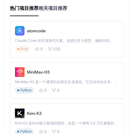
99.0% (每年 downti
99.9% (每年 downti
热门项目推荐
相关项目推荐
可用性
me 87.6小时)
me 8.76小时)
最大并发
受限（取决于单服务
可扩展（通过增加节
连接数
器配置）
点实现）
atomcode
故障恢复
长（需人工干预）
短（自动故障转移）
时间
Claude Code 的开源替代方案。连接任意大模型，编辑代码，运行命令，自动验证 — 全自动执行。用 Rust 构建，极致性能。 ｜ An open-source alternative to Claude Code. Connect any LLM, edit code, run commands, and verify changes — autonomously. Built in Rust for speed. Get Started
资源利用
0
533
Rust
不均衡
均衡（负载均衡）
率
二、方案设计：如何构建高可用集群？
MiniMax-H3
核心架构设计
MiniMax H3 是一个通用的全模态生成系统。它支持对由文本、图像、视频和音频组成的多模态上下文进行统一理解，并能生成分辨率高达 2K、时长可达 15 秒的带原生立体声音频的视频。得益于面向任务泛化的系统设计，H3 在预训练阶段就已具备广泛的多模态上下文理解与生成能力，能够出色地执行复杂的多模态指令。
RustDesk高可用集群采用"多活冗余"架构，每个节点都具备完
0
0
Python
整的服务能力。核心组件包括：
中继服务器集群
：处理P2P连接失败时的数据中转，确保通
信不中断。
Kimi-K3
负载均衡器
：智能分配客户端请求到不同节点，优化资源利
用率。
Kimi K3 是Kimi能力最强的模型：这是一个拥有 2.8 万亿参数的混合专家（MoE）模型，具备原生视觉理解能力，并支持 100 万 token 的上下文窗口。
状态同步服务
：保持各节点间的会话数据一致性，实现无缝
0
0
Python