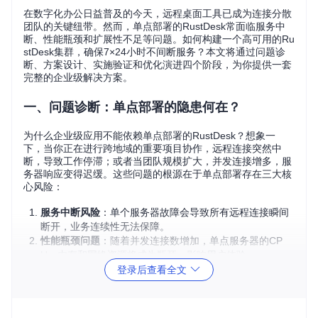
在数字化办公日益普及的今天，远程桌面工具已成为连接分散
团队的关键纽带。然而，单点部署的RustDesk常面临服务中
断、性能瓶颈和扩展性不足等问题。如何构建一个高可用的Ru
stDesk集群，确保7×24小时不间断服务？本文将通过问题诊
断、方案设计、实施验证和优化演进四个阶段，为你提供一套
完整的企业级解决方案。
一、问题诊断：单点部署的隐患何在？
为什么企业级应用不能依赖单点部署的RustDesk？想象一
下，当你正在进行跨地域的重要项目协作，远程连接突然中
断，导致工作停滞；或者当团队规模扩大，并发连接增多，服
务器响应变得迟缓。这些问题的根源在于单点部署存在三大核
心风险：
服务中断风险
：单个服务器故障会导致所有远程连接瞬间
断开，业务连续性无法保障。
性能瓶颈问题
：随着并发连接数增加，单点服务器的CP
U、内存和网络资源将成为瓶颈，影响用户体验。
扩展性限制
：单点部署难以根据业务需求灵活扩展，无法
登录后查看全文
应对突发的流量增长。
性能对比：单点部署 vs 集群部署
指标
单点部署
集群部署