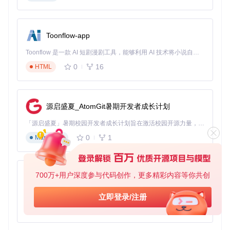
切换。
监控告警系统
：实时检测集群健康状况，及时发现并处理异
常。
Toonflow-app
RustDesk集群架构图
Toonflow 是一款 AI 短剧漫剧工具，能够利用 AI 技术将小说自动转化为剧本，并结合 AI 生成的图片和视频，实现高效的短剧创作。借助 Toonflow，可以轻松完成从文字到影像的全流程，让短剧制作变得更加智能与便捷。
架构决策权衡
0
16
HTML
在设计集群方案时，需考虑以下关键决策：
节点数量
：
源启盛夏_AtomGit暑期开发者成长计划
最小集群：2个节点（主备模式）
推荐集群：3个节点（2主1备）
「源启盛夏」暑期校园开发者成长计划旨在激活校园开源力量，通过积分激励、认证扶持、资源倾斜等形式，引导高校组织和开发者完成「入驻 — 建项目 — 做贡献 — 获认证 — 得资源」的完整闭环。无论你是想带领社团入驻平台的组织者，还是希望用代码贡献证明自己的开发者，都能在这里找到属于你的成长路径。
大规模集群：5+节点（根据负载动态扩展）
0
1
Markdown
部署模式
：
同机房部署：延迟低，但存在单点机房风险
700万+用户深度参与代码创作，更多精彩内容等你共创
AionUi
跨机房部署：容灾能力强，但延迟略有增加
免费、本地、开源的 24/7 全天候 Cowork 应用，以及适用于 Gemini CLI、Claude Code、Codex、OpenCode、Qwen Code、Goose CLI、Auggie 等的 OpenClaw | 🌟 喜欢就点star吧
负载均衡策略
：
立即登录/注册
0
6
TypeScript
轮询算法：简单易实现，适合节点配置一致的场景
加权轮询：可根据节点性能分配不同权重