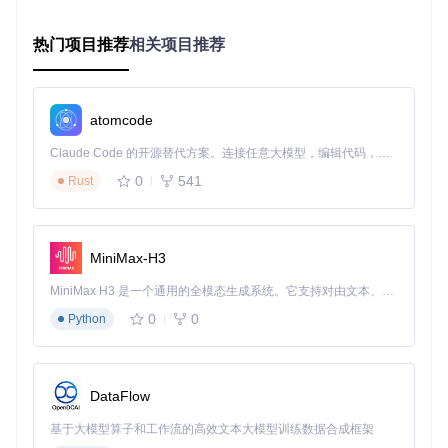
function
handleClick
(
) {

热门项目推荐
相关项目推荐
flushSync
(
() =>
 {

setCount
(
c
 =>
 c + 
1
);

  });

// 此时可以获取到更新后的count值
atomcode
console
.
log
(count);

Claude Code 的开源替代方案。连接任意大模型，编辑代码，运行命令，自动验证 — 全自动执行。用 Rust 构建，极致性能。 ｜ An open-source alternative to Claude Code. Connect any LLM, edit code, run commands, and verify changes — autonomously. Built in Rust for speed. Get Started
构建服务端渲染新范式：服务器组件的落地实践
0
541
Rust
问题定义
：传统客户端渲染模式下，大型React应用的JavaScr
ipt包体积过大，导致首屏加载缓慢。服务器组件（Server Co
mponents）允许在服务器端渲染组件并流式传输HTML，大幅
减少客户端JavaScript体积。
MiniMax-H3
实现原理
：服务器组件通过将组件分为服务器组件（.server.j
MiniMax H3 是一个通用的全模态生成系统。它支持对由文本、图像、视频和音频组成的多模态上下文进行统一理解，并能生成分辨率高达 2K、时长可达 15 秒的带原生立体声音频的视频。得益于面向任务泛化的系统设计，H3 在预训练阶段就已具备广泛的多模态上下文理解与生成能力，能够出色地执行复杂的多模态指令。
s）和客户端组件（.client.js），实现渲染工作的前后端分离。
0
0
Python
服务器组件负责数据获取和HTML生成，客户端组件处理交互
逻辑，两者通过RSC协议协同工作。
实践案例
：
DataFlow
// ProductList.server.js - 服务器组件
基于大模型算子和工作流的高效文本大模型训练数据合成框架
async
function
ProductList
(
) {
