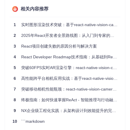
实践案例
：
相关内容推荐
// React 18及之前版本（非批处理）
function
handleClick
(
) {

1
实时图形渲染技术突破：基于react-native-vision-camera的跨平台视觉处理方案
setCount
(
c
 =>
 c + 
1
);

setFlag
(
f
 =>
 !f);

2
2025年React开发者全景路线图：从入门到专家的实战指南
// 触发2次重渲染
}

3
React项目创建失败的原因分析与解决方案
// React 19（自动批处理）
4
React Developer Roadmap技术指南：从基础到React 19的进阶之路
function
handleClick
(
) {

setCount
(
c
 =>
 c + 
1
);

5
突破60FPS实时AR渲染引擎：react-native-vision-camera技术探索与实战
setFlag
(
f
 =>
 !f);

// 仅触发1次重渲染
6
高性能跨平台相机应用实战：基于react-native-vision-camera的深度优化指南
7
突破移动相机性能瓶颈：react-native-vision-camera深度优化实践
适用场景
：表单多字段更新、数据列表筛选与排序、复杂状态
逻辑处理。
8
终极指南：如何快速掌握ReAct - 智能推理与行动融合的AI革命
避坑指南
：当需要立即获取更新后的状态时，应使用flushSyn
9
NX企业级工程化实践：从架构设计到效能提升的完整路径
c显式退出批处理模式：
10
```markdown
import
 { flushSync } 
from
'react-dom'
;
