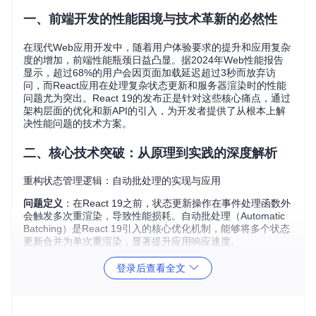
一、前端开发的性能困境与技术革新的必然性
在现代Web应用开发中，随着用户体验要求的提升和应用复杂
度的增加，前端性能瓶颈日益凸显。据2024年Web性能报告
显示，超过68%的用户会因页面加载延迟超过3秒而放弃访
问，而React应用在处理复杂状态更新和服务器渲染时的性能
问题尤为突出。React 19的发布正是针对这些核心痛点，通过
架构层面的优化和新API的引入，为开发者提供了从根本上解
决性能问题的技术方案。
二、核心技术突破：从原理到实践的深度解析
重构状态管理逻辑：自动批处理的实现与应用
问题定义
：在React 19之前，状态更新操作在事件处理函数外
会触发多次重渲染，导致性能损耗。自动批处理（Automatic
Batching）是React 19引入的核心优化机制，能够将多个状态
更新合并为单次重渲染，显著提升应用响应速度。
实现原理
：React 19通过在调度器层面统一管理状态更新请
登录后查看全文
求，将多个setState调用或useState更新合并为一次DOM更
新。这一机制在同步和异步环境下均能生效，包括Promise回
调、setTimeout和服务器组件中。