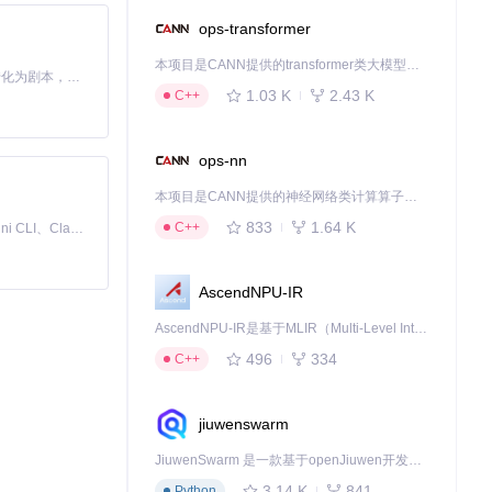
ops-transformer
本项目是CANN提供的transformer类大模型算子库，实现网络在NPU上加速计算。
Toonflow 是一款 AI 短剧漫剧工具，能够利用 AI 技术将小说自动转化为剧本，并结合 AI 生成的图片和视频，实现高效的短剧创作。借助 Toonflow，可以轻松完成从文字到影像的全流程，让短剧制作变得更加智能与便捷。
1.03 K
2.43 K
C++
ops-nn
团队按以下步骤
本项目是CANN提供的神经网络类计算算子库，实现网络在NPU上加速计算。
833
1.64 K
C++
免费、本地、开源的 24/7 全天候 Cowork 应用，以及适用于 Gemini CLI、Claude Code、Codex、OpenCode、Qwen Code、Goose CLI、Auggie 等的 OpenClaw | 🌟 喜欢就点star吧
AscendNPU-IR
AscendNPU-IR是基于MLIR（Multi-Level Intermediate Representation）构建的，面向昇腾亲和算子编译时使用的中间表示，提供昇腾完备表达能力，通过编译优化提升昇腾AI处理器计算效率，支持通过生态框架使能昇腾AI处理器与深度调优
496
334
C++
下载源代码
jiuwenswarm
JiuwenSwarm 是一款基于openJiuwen开发的智能AI Agent，它能够将大语言模型的强大能力，通过你日常使用的各类通讯应用，直接延伸至你的指尖。
3.14 K
841
Python