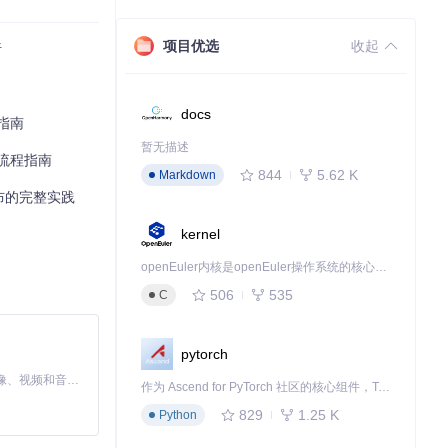
项目优选
收起
析
docs
指南
暂无描述
流程指南
844
5.62 K
Markdown
发布的完整实践
kernel
openEuler内核是openEuler操作系统的核心，既是系统性能与稳定性的基石，也是连接处理器、设备与服务的桥梁。
506
535
C
️ 性能退化：部
pytorch
MiniMax H3 是一个通用的全模态生成系统。它支持对由文本、图像、视频和音频组成的多模态上下文进行统一理解，并能生成分辨率高达 2K、时长可达 15 秒的带原生立体声音频的视频。得益于面向任务泛化的系统设计，H3 在预训练阶段就已具备广泛的多模态上下文理解与生成能力，能够出色地执行复杂的多模态指令。
作为 Ascend for PyTorch 社区的核心组件，TorchNPU 是昇腾专为 PyTorch 打造的深度学习适配插件，使 PyTorch 框架能够直接调用昇腾 NPU，为开发者提供昇腾 AI 处理器的超强算力。
829
1.25 K
Python