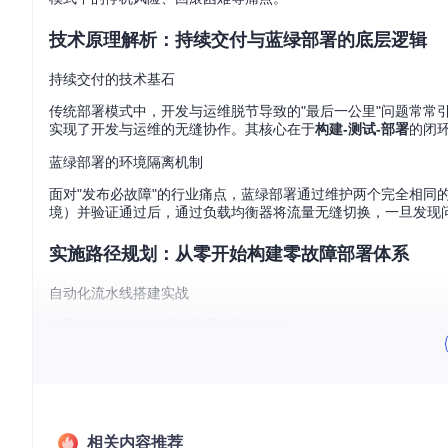
技术原理解析：持续交付与蓝绿部署的底层逻辑
持续交付的技术基石
传统部署模式中，开发与运维脱节导致的"最后一公里"问题常常
实现了开发与运维的无缝协作。其核心在于
构建-测试-部署
的闭
蓝绿部署的环境隔离机制
面对"发布必故障"的行业痛点，蓝绿部署通过维护两个完全相同
境）并验证通过后，通过负载均衡器将流量无缝切换，一旦发现
实施路径规划：从零开始构建零故障部署体系
自动化流水线搭建实战
从零构建持续交付流水线需分三步实施：
代码管理：采用GitFlow分支策略，通过feature分支开发、d
构建自动化：配置GitHub Actions或Jenkins，实现
部署自动化：使用Ansible或Kubernetes实现环境配置与
环境标准化与基础设施即代码
相关内容推荐