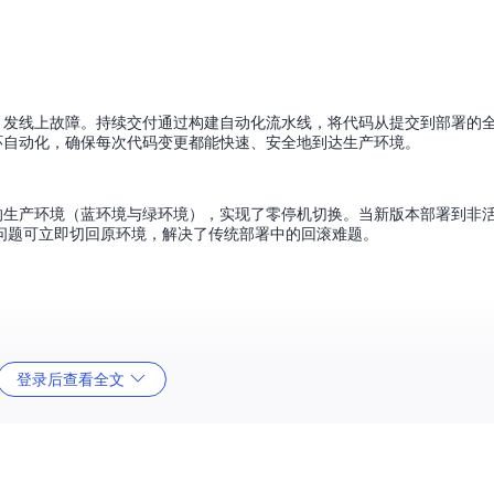
引发线上故障。持续交付通过构建自动化流水线，将代码从提交到部署的
环自动化，确保每次代码变更都能快速、安全地到达生产环境。
的生产环境（蓝环境与绿环境），实现了零停机切换。当新版本部署到非
问题可立即切回原环境，解决了传统部署中的回滚难题。
登录后查看全文
evelop分支集成、release分支发布的流程控制代码质量
代码提交后的自动编译、单元测试和集成测试
应用部署的自动化执行