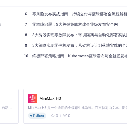
试、生产环境一致性
6
零风险发布实战指南：持续交付与蓝绿部署全流程解
基础设施，实现环境配置的版本控制和可复制性
南
7
零故障部署：9大关键策略构建企业级发布安全网
8
3大阶段实现零故障发布：环境隔离与自动化部署实战
9
3大策略实现零停机发布：从架构设计到落地实践的全
10
终极部署策略指南：Kubernetes蓝绿发布与金丝雀
系统可尝试金丝雀发布
度发布作为过渡方案
知切换
全量蓝绿部署
⚠️ 数据不一致：采用双写策略同步蓝绿环境数据，切换前执行数据校验 ⚠
控阈值
MiniMax-H3
Claude Code 的开源替代方案。连接任意大模型，编辑代码，运行命令，自动验证 — 全自动执行。用 Rust 构建，极致性能。 ｜ An open-source alternative to Claude Code. Connect any LLM, edit code, run commands, and verify changes — autonomously. Built in Rust for speed. Get Started
0
0
Python
：