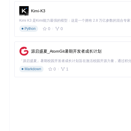
环境准备：基于Kubernetes构建蓝绿两套集群，共享数据库但
部署流程：新版本先部署至绿环境，通过自动化冒烟测试后
Kimi-K3
流量控制：采用"10%-50%-100%"的渐进式切换策略，每
监控体系：实时监控错误率、响应时间和业务指标，设置自
0
0
Python
核心价值总结与行动步骤
零故障部署体系的核心价值在于：通过自动化流程降低人为错误
实施：
源启盛夏_AtomGit暑期开发者成长计划
评估现有部署流程痛点，确定适合的部署策略
构建最小化自动化流水线，从非核心系统开始试点
0
1
Markdown
建立完善的监控与回滚机制，逐步扩大应用范围
完整实施细节可参考项目中的部署最佳实践文档和故障排查工具
system-design
Learn how to design systems at scale and prepare for syste
项目地址：
https://gitcode.com/GitHub_Trending/sy/system-