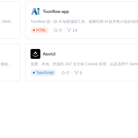
使用不同schema版本
进行流量切分
Toonflow-app
步均进行关键指标验证
动回滚触发条件
Kimi K3 是Kimi能力最强的模型：这是一个拥有 2.8 万亿参数的混合专家（MoE）模型，具备原生视觉理解能力，并支持 100 万 token 的上下文窗口。
0
14
HTML
，通过环境隔离控制发布风险，通过渐进式切换实现安全验证。建议技术
AionUi
「源启盛夏」暑期校园开发者成长计划旨在激活校园开源力量，通过积分激励、认证扶持、资源倾斜等形式，引导高校组织和开发者完成「入驻 — 建项目 — 做贡献 — 获认证 — 得资源」的完整闭环。无论你是想带领社团入驻平台的组织者，还是希望用代码贡献证明自己的开发者，都能在这里找到属于你的成长路径。
0
6
TypeScript
，通过系统化实施，让零故障部署成为团队的核心能力。
m design interviews
design