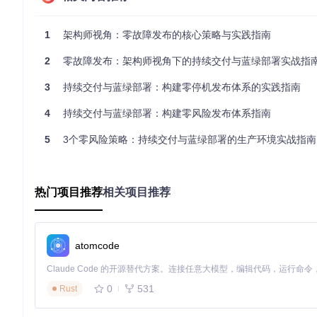
环境不一致是部署故障的主要根源之一，解决之道在于：
应用容器化：使用Docker封装应用及其依赖，确保开发、测
1
架构师视角：零故障发布的核心策略与实践指南
配置代码化：通过Terraform或CloudFormation管理
2
零故障发布：架构师视角下的持续交付与蓝绿部署实战指
风险控制策略：从故障预防到快速响应
3
持续交付与蓝绿部署：构建零停机发布体系的实践指南
技术选型决策树
4
持续交付与蓝绿部署：构建零风险发布体系指南
选择部署策略时需考虑四大因素：
5
3个零风险策略：持续交付与蓝绿部署的生产环境实战指南
业务影响范围：核心交易系统建议采用蓝绿部署，内部管理
资源成本：蓝绿部署需要双倍硬件资源，中小团队可考虑灰
回滚复杂度：数据库 schema 变更需配合蓝绿部署实现无感
团队成熟度：自动化测试覆盖率低于80%时，不宜直接实施
热门项目推荐
相关项目推荐
常见故障图谱与应对方案
⚠️ 流量切换失败：提前验证负载均衡器配置，准备手动切换预案 
署前进行基准测试，设置CPU、内存、响应时间等关键指标的监
atomcode
实战案例分析：大型电商平台的零故障部署实践
0
531
Rust
某Top级电商平台通过蓝绿部署将发布故障降低90%的实践经验